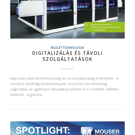
FELÜLETTECHNOLÓGIA
DIGITALIZÁLÁS ÉS TÁVOLI
SZOLGÁLTATÁSOK
Kapcsolat jobb termelékenység és versenyképesség érdekében A
növekvő minőségi követelmények, a nyomon követhetőség
szigorítása, az ügyfélspecifikusabb projektek és a rövidebb szállítási
határidő - a gyártási…