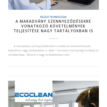
FELÜLETTECHNOLÓGIA
A MARADVÁNY SZENNYEZŐDÉSEKRE
VONATKOZÓ KÖVETELMÉNYEK
TELJESÍTÉSE NAGY TARTÁLYOKBAN IS
A maradvány szennyeződésekre vonatkozó követelmények
teljesítése nagy tartályokban is. Akár 1 tonnányi mennyiség tisztítása és
zsírtalanítása Először a nagy dróthálótekercsek…