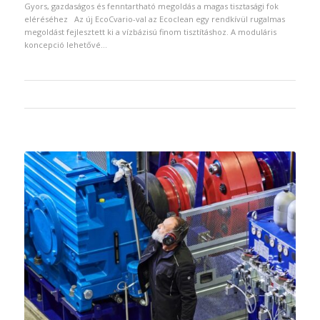
Gyors, gazdaságos és fenntartható megoldás a magas tisztasági fok
eléréséhez Az új EcoCvario-val az Ecoclean egy rendkívül rugalmas
megoldást fejlesztett ki a vízbázisú finom tisztításhoz. A moduláris
koncepció lehetővé…