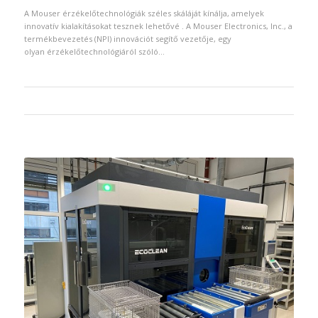
A Mouser érzékelőtechnológiák széles skáláját kínálja, amelyek
innovatív kialakításokat tesznek lehetővé . A Mouser Electronics, Inc., a
termékbevezetés (NPI) innovációt segítő vezetője, egy
olyan érzékelőtechnológiáról szóló…