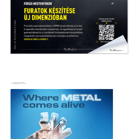
– HIRDETÉS –