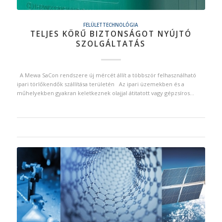
FELÜLETTECHNOLÓGIA
TELJES KÖRŰ BIZTONSÁGOT NYÚJTÓ
SZOLGÁLTATÁS
A Mewa SaCon rendszere új mércét állít a többször felhasználható
ipari törlőkendők szállítása területén Az ipari üzemekben és a
műhelyekben gyakran keletkeznek olajjal átitatott vagy gépzsíros…