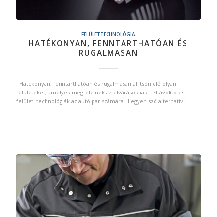
FELÜLETTECHNOLÓGIA
HATÉKONYAN, FENNTARTHATÓAN ÉS
RUGALMASAN
Hatékonyan, fenntarthatóan és rugalmasan állítson elő olyan
felületeket, amelyek megfelelnek az elvárásoknak. Eltávolító és
felületi technológiák az autóipar számára Legyen szó alternatív…