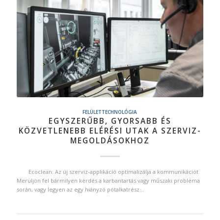
FELÜLETTECHNOLÓGIA
EGYSZERŰBB, GYORSABB ÉS
KÖZVETLENEBB ELÉRÉSI UTAK A SZERVIZ-
MEGOLDÁSOKHOZ
Ecoclean: Az új szerviz-applikáció optimalizálja a kommunikációt
Merüljön fel bármilyen kérdés a karbantartás vagy műszaki probléma
során, vagy legyen az egy hiányzó pótalkatrész…