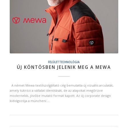
FELÜLETTECHNOLÓGIA
ÚJ KÖNTÖSBEN JELENIK MEG A MEWA
A német Mewa textilszolgáltató cég bemutatta új vizuális arculatát,
amely tükrözi a vállalat identitását, de az alapokat megőrizve
modernebb, jövőbe mutató formát kapott. Az új corporate design
kidolgozója a müncheni …