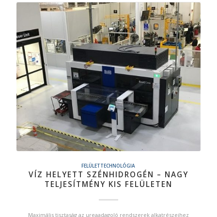
FELÜLETTECHNOLÓGIA
VÍZ HELYETT SZÉNHIDROGÉN – NAGY
TELJESÍTMÉNY KIS FELÜLETEN
Maximális tisztaság az ureaadagoló rendszerek alkatrészeihez