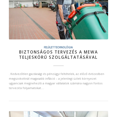
FELÜLETTECHNOLÓGIA
BIZTONSÁGOS TERVEZÉS A MEWA
TELJESKÖRŰ SZOLGÁLTATÁSÁVAL
. Kedvezőtlen gazdasági és pénzügyi feltételek, az előző évtizedben
megszokottnál magasabb infláció – a jelenlegi üzleti környezet
ugyancsak megnehezíti a magyar vállalatok számára nagyon fontos
tervezési folyamatokat.…