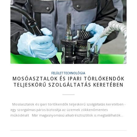
FELÜLETTECHNOLÓGIA
MOSÓASZTALOK ÉS IPARI TÖRLŐKENDŐK
TELJESKÖRŰ SZOLGÁLTATÁS KERETÉBEN
Mosóasztalok és ipari törlőkendők teljeskörű szolgáltatás keretében -
egy szorgalmas páros biztosítja az üzemek zökkenőmentes
működését Már magasnyomású alkatrésztisztítók is megtalálhatók…