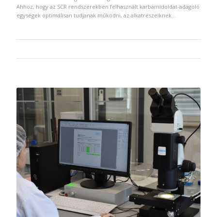
Ahhoz, hogy az SCR rendszerekben felhasznált karbamidoldat-adagoló
egységek optimálisan tudjanak működni, az alkatrészeiknek…