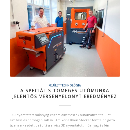
FELÜLETTECHNOLÓGIA
A SPECIÁLIS TÖMEGES UTÓMUNKA
JELENTŐS VERSENYELŐNYT EREDMÉNYEZ
3D nyomtatott műanyag és fém alkatrészek automatizált felületi
simítása és homogenizálása Amikor a Klaus Stöcker fémfeldolgozó
üzem elkezdett beépítésre kész 3D nyomtatott műanyag és fém