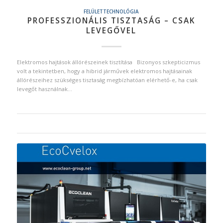
FELÜLETTECHNOLÓGIA
PROFESSZIONÁLIS TISZTASÁG – CSAK
LEVEGŐVEL
Elektromos hajtások állórészeinek tisztítása Bizonyos szkepticizmus
volt a tekintetben, hogy a hibrid járművek elektromos hajtásainak
állórészeihez szükséges tisztaság megbízhatóan elérhető-e, ha csak
levegőt használnak…