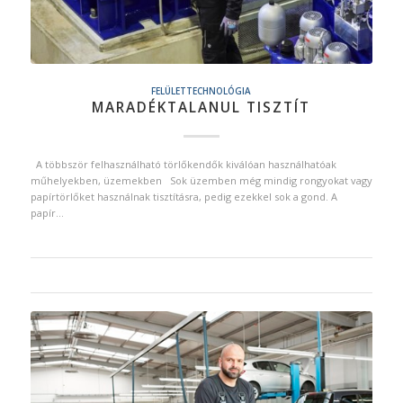
FELÜLETTECHNOLÓGIA
MARADÉKTALANUL TISZTÍT
A többször felhasználható törlőkendők kiválóan használhatóak
műhelyekben, üzemekben Sok üzemben még mindig rongyokat vagy
papírtörlőket használnak tisztításra, pedig ezekkel sok a gond. A
papír…