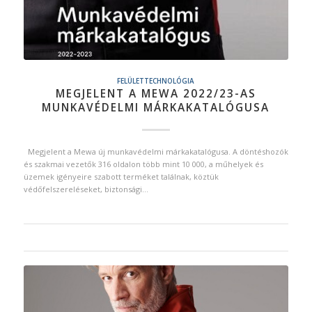
FELÜLETTECHNOLÓGIA
MEGJELENT A MEWA 2022/23-AS
MUNKAVÉDELMI MÁRKAKATALÓGUSA
Megjelent a Mewa új munkavédelmi márkakatalógusa. A döntéshozók
és szakmai vezetők 316 oldalon több mint 10 000, a műhelyek és
üzemek igényeire szabott terméket találnak, köztük
védőfelszereléseket, biztonsági…