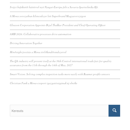
Svájci befektetői háttérrel nyit Nyugat-Európa felé a Savaria Ipartechnika Kft.
A Mewa sorozatban kilencedszer lett Superbrand Magyarországon
Gleason Corporation Appoints Bijal Thakkar President and Chief Operating Officer
AMB 2026: Collaborative processes drive automation
Driving Innovation Together
Minőségbiztosítás a Mewa törlőkendőrendszerrel
The QA industry will present itself at the 38th Control international trade fair for quality
assurance from the 11th through the 14th of May, 2027
Smart Vision: Solving complex inspection tasks more easily with Baumer profile sensors
Christian Funk a Mewa-csoport igazgatóságának új elnöke