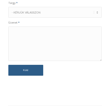
Tárgy
*
Üzenet
*