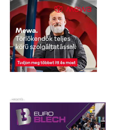
– HIRDETÉS –