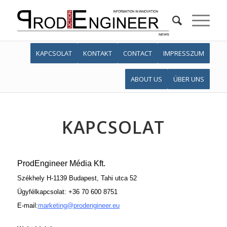
KAPCSOLAT
KONTAKT
CONTACT
IMPRESSZUM
ABOUT US
ÜBER UNS
KAPCSOLAT
ProdEngineer
Média
Kft.
Székhely H-1139 Budapest, Tahi utca 52
Ügyfélkapcsolat: +36 70 600 8751
E-mail
:
marketing
@prodengineer.eu
.