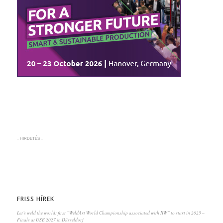
– HIRDETÉS –
FRISS HÍREK
Let’s weld the world: first “WeldArt World Championship associated with IIW” to start in 2025 –
Finals at USE 2027 in Düsseldorf