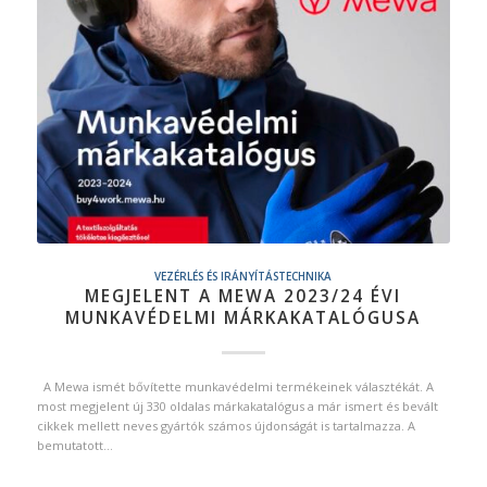
VEZÉRLÉS ÉS IRÁNYÍTÁSTECHNIKA
MEGJELENT A MEWA 2023/24 ÉVI
MUNKAVÉDELMI MÁRKAKATALÓGUSA
A Mewa ismét bővítette munkavédelmi termékeinek választékát. A
most megjelent új 330 oldalas márkakatalógus a már ismert és bevált
cikkek mellett neves gyártók számos újdonságát is tartalmazza. A
bemutatott…