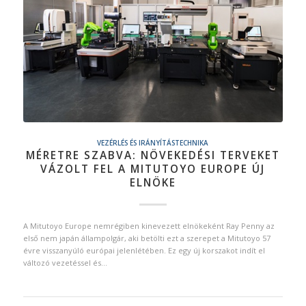
VEZÉRLÉS ÉS IRÁNYÍTÁSTECHNIKA
MÉRETRE SZABVA: NÖVEKEDÉSI TERVEKET
VÁZOLT FEL A MITUTOYO EUROPE ÚJ
ELNÖKE
A Mitutoyo Europe nemrégiben kinevezett elnökeként Ray Penny az
első nem japán állampolgár, aki betölti ezt a szerepet a Mitutoyo 57
évre visszanyúló európai jelenlétében. Ez egy új korszakot indít el
változó vezetéssel és…