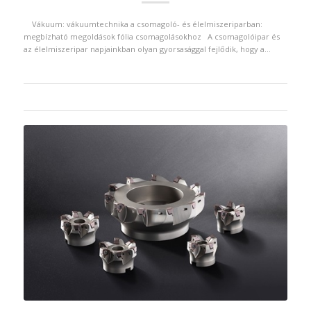
Vákuum: vákuumtechnika a csomagoló- és élelmiszeriparban:
megbízható megoldások fólia csomagolásokhoz A csomagolóipar és
az élelmiszeripar napjainkban olyan gyorsasággal fejlődik, hogy a…