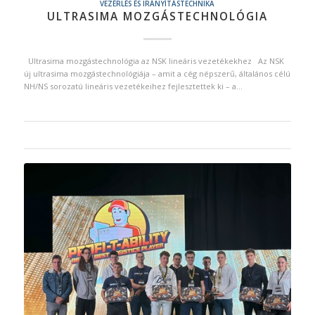
VEZÉRLÉS ÉS IRÁNYÍTÁSTECHNIKA
ULTRASIMA MOZGÁSTECHNOLÓGIA
Ultrasima mozgástechnológia az NSK lineáris vezetékekhez Az NSK
új ultrasima mozgástechnológiája – amit a cég népszerű, általános célú
NH/NS sorozatú lineáris vezetékeihez fejlesztettek ki – a…