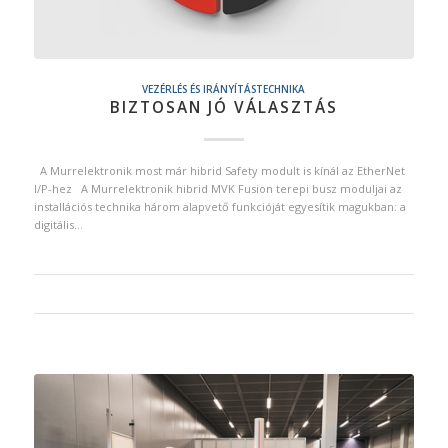
VEZÉRLÉS ÉS IRÁNYÍTÁSTECHNIKA
BIZTOSAN JÓ VÁLASZTÁS
A Murrelektronik most már hibrid Safety modult is kínál az EtherNet
I/P-hez A Murrelektronik hibrid MVK Fusion terepi busz moduljai az
installációs technika három alapvető funkcióját egyesítik magukban: a
digitális…