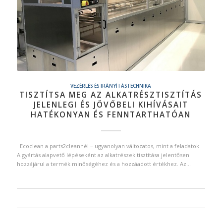
VEZÉRLÉS ÉS IRÁNYÍTÁSTECHNIKA
TISZTÍTSA MEG AZ ALKATRÉSZTISZTÍTÁS
JELENLEGI ÉS JÖVŐBELI KIHÍVÁSAIT
HATÉKONYAN ÉS FENNTARTHATÓAN
Ecoclean a parts2cleannél – ugyanolyan változatos, mint a feladatok
A gyártás alapvető lépéseként az alkatrészek tisztítása jelentősen
hozzájárul a termék minőségéhez és a hozzáadott értékhez. Az…