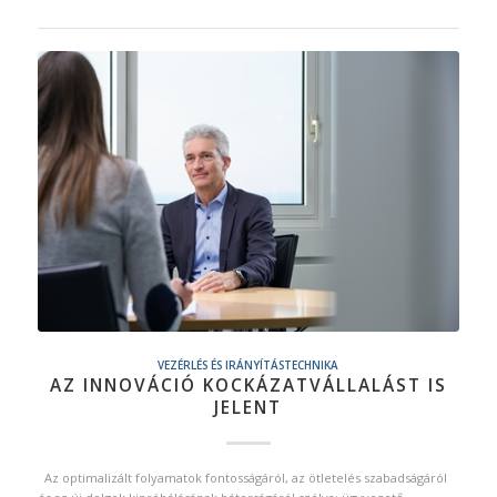
VEZÉRLÉS ÉS IRÁNYÍTÁSTECHNIKA
AZ INNOVÁCIÓ KOCKÁZATVÁLLALÁST IS
JELENT
Az optimalizált folyamatok fontosságáról, az ötletelés szabadságáról