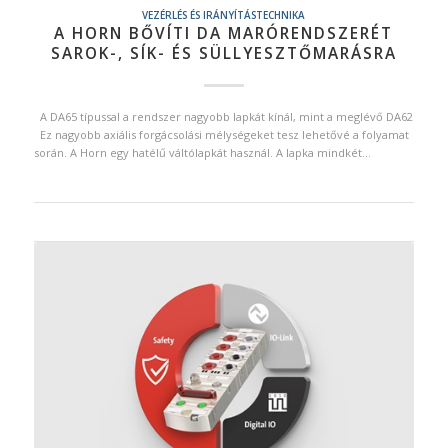
VEZÉRLÉS ÉS IRÁNYÍTÁSTECHNIKA
A HORN BŐVÍTI DA MARÓRENDSZERÉT
SAROK-, SÍK- ÉS SÜLLYESZTŐMARÁSRA
A DA65 típussal a rendszer nagyobb lapkát kínál, mint a meglévő DA62
Ez nagyobb axiális forgácsolási mélységeket tesz lehetővé a folyamat
során. A Horn egy hatélű váltólapkát használ. A lapka mindkét…