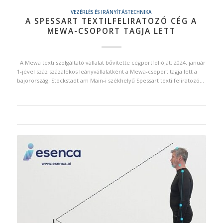
VEZÉRLÉS ÉS IRÁNYÍTÁSTECHNIKA
A SPESSART TEXTILFELIRATOZÓ CÉG A
MEWA-CSOPORT TAGJA LETT
A Mewa textilszolgáltató vállalat bővítette cégportfólióját: 2024. január
1-jével száz százalékos leányvállalatként a Mewa-csoport tagja lett a
bajorországi Stockstadt am Main-i székhelyű Spessart textilfeliratozó…