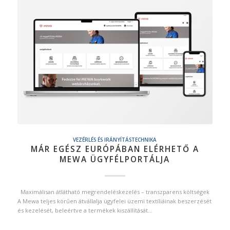
VEZÉRLÉS ÉS IRÁNYÍTÁSTECHNIKA
MÁR EGÉSZ EURÓPÁBAN ELÉRHETŐ A
MEWA ÜGYFÉLPORTÁLJA
Maximálisan átlátható megrendeléskezelés – transzparens költségek
A Mewa teljes körűen átvállalja ügyfelei üzemi textíliáinak beszerzését
és kezelését, beleértve a termékek kiszállítását…