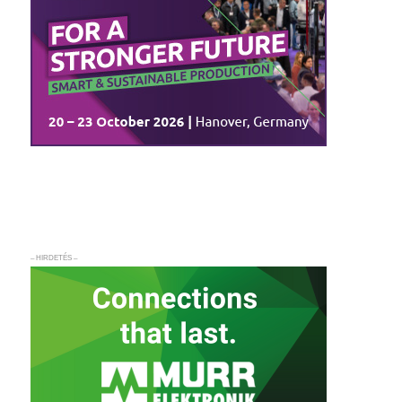
– HIRDETÉS –