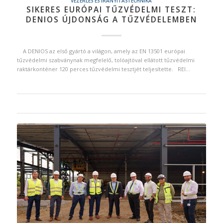
VEZÉRLÉS ÉS IRÁNYÍTÁSTECHNIKA
SIKERES EURÓPAI TŰZVÉDELMI TESZT:
DENIOS ÚJDONSÁG A TŰZVÉDELEMBEN
A DENIOS az első gyártó a világon, amely az EN 13501 európai
tűzvédelmi szabványnak megfelelő, tolóajtóval ellátott tűzvédelmi
raktárkonténer 120 perces tűzvédelmi tesztjét teljesítette. REI…