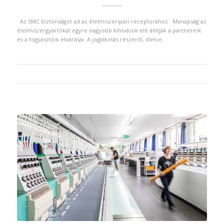
Az SMC biztonságot ad az élelmiszeripari receptúrához Manapság az
élelmiszergyártókat egyre nagyobb kihívások elé állítják a partnereik
és a fogyasztóik elvárásai. A jogalkotás részéről, illetve…