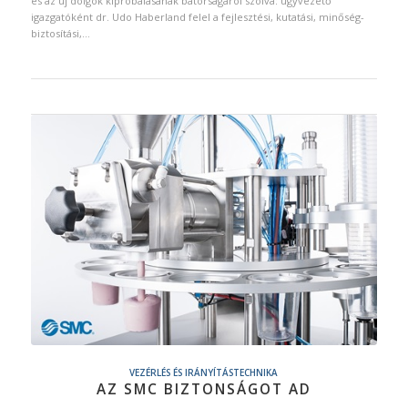
és az új dolgok kipróbálásának bátorságáról szólva: ügyvezető
igazgatóként dr. Udo Haberland felel a fejlesztési, kutatási, minőség-
biztosítási,…
VEZÉRLÉS ÉS IRÁNYÍTÁSTECHNIKA
AZ SMC BIZTONSÁGOT AD