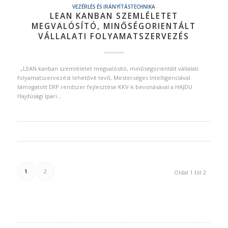
VEZÉRLÉS ÉS IRÁNYÍTÁSTECHNIKA
LEAN KANBAN SZEMLÉLETET
MEGVALÓSÍTÓ, MINŐSÉGORIENTÁLT
VÁLLALATI FOLYAMATSZERVEZÉS
„LEAN kanban szemléletet megvalósító, minőségorientált vállalati
folyamatszervezést lehetővé tevő, Mesterséges Intelligenciával
támogatott ERP rendszer fejlesztése KKV-k bevonásával a HAJDU
Hajdúsági Ipari…
1
2
Oldal 1 tól 2