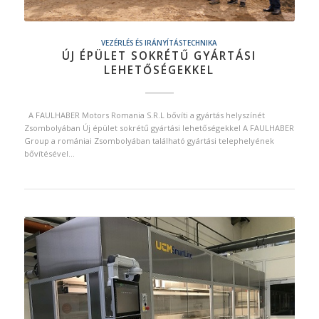
VEZÉRLÉS ÉS IRÁNYÍTÁSTECHNIKA
ÚJ ÉPÜLET SOKRÉTŰ GYÁRTÁSI
LEHETŐSÉGEKKEL
A FAULHABER Motors Romania S.R.L bővíti a gyártás helyszínét
Zsombolyában Új épület sokrétű gyártási lehetőségekkel A FAULHABER
Group a romániai Zsombolyában található gyártási telephelyének
bővítésével…