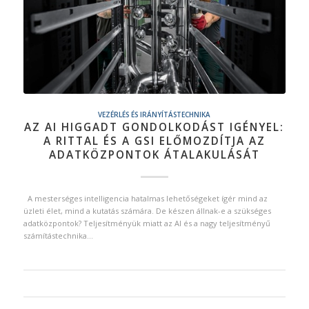
VEZÉRLÉS ÉS IRÁNYÍTÁSTECHNIKA
AZ AI HIGGADT GONDOLKODÁST IGÉNYEL:
A RITTAL ÉS A GSI ELŐMOZDÍTJA AZ
ADATKÖZPONTOK ÁTALAKULÁSÁT
A mesterséges intelligencia hatalmas lehetőségeket ígér mind az
üzleti élet, mind a kutatás számára. De készen állnak-e a szükséges
adatközpontok? Teljesítményük miatt az AI és a nagy teljesítményű
számítástechnika…