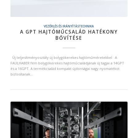
VEZÉRLÉS ÉS IRÁNYÍTÁSTECHNIKA
A GPT HAJTÓMŰCSALÁD HATÉKONY
BŐVÍTÉSE
Új teljesítményosztály új bolygókerekes hajtóműméretekkel A
FAULHABER fém bolygókerekes hajtóműcsaládjának új tagjai a 14GPT
és a 16GPT. A termékcsalád kompakt újdonságai nagy nyomatékot
biztosítanak…