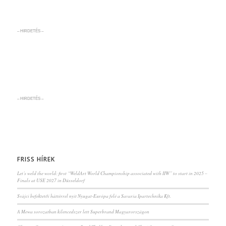
– HIRDETÉS –
– HIRDETÉS –
FRISS HÍREK
Let’s weld the world: first “WeldArt World Championship associated with IIW” to start in 2025 –
Finals at USE 2027 in Düsseldorf
Svájci befektetői háttérrel nyit Nyugat-Európa felé a Savaria Ipartechnika Kft.
A Mewa sorozatban kilencedszer lett Superbrand Magyarországon