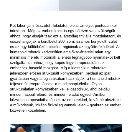
Két lábon járni összetett feladatot jelent, amelyet pontosan kell
irányítani. Még az embereknek is egy bő évre van szükségük
ahhoz, hogy elsajátítsák ezt a látszólag triviális mozdulatsort, és
összehangolják a körülbelül 200 izom, számos bonyolult ízület
és az agy különböző speciális régióinak az együttműködését. A
humanoid robotok kedvezőtlen emelőkar-áttételei miatt egy
minimális méretű motornak a lehető legnagyobb nyomatékot kell
szolgáltatnia ahhoz, hogy képes legyen reprodukálni az
emberihez hasonló mozgást. Míg a klasszikus robotokat
jellemzően erősen strukturált környezetben, például az ipari
gyártásban vagy a logisztikában használják, a humanoid robotok
teljesen új terepre lépnek: a mindennapi életbe. Olyan
strukturálatlan környezetben kell eligazodniuk, ahol például
minden nappali eltérő, és minden feladat egyedi. Amikor
közvetlen kapcsolatba lépnek az emberekkel, kevésbé absztrakt
a működésük, inkább fizikailag vannak jelen – gyakran az ember
közvetlen közelében.