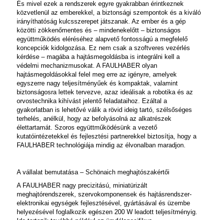
És mivel ezek a rendszerek egyre gyakrabban érintkeznek
közvetlenül az emberekkel, a biztonsági szempontok és a kiváló
irányíthatóság kulcsszerepet játszanak. Az ember és a gép
közötti zökkenőmentes és – mindenekelőtt – biztonságos
együttműködés eléréséhez alapvető fontosságú a
megfelelő
koncepciók kidolgozása. Ez nem csak a szoftveres vezérlés
kérdése – magába a hajtásmegoldásba is integrálni kell a
védelmi mechanizmusokat. A FAULHABER olyan
hajtásmegoldásokkal felel meg erre az igényre, amelyek
egyszerre nagy teljesítményűek és kompaktak, valamint
biztonságosra lettek tervezve, azaz ideálisak a robotika és az
orvostechnika kihívást jelentő feladataihoz. Ezáltal a
gyakorlatban is lehetővé válik a rövid ideig tartó, szélsőséges
terhelés, anélkül, hogy az befolyásolná az alkatrészek
élettartamát. Szoros együttműködésünk a vezető
kutatóintézetekkel és fejlesztési partnerekkel biztosítja, hogy a
FAULHABER technológiája mindig az élvonalban maradjon.
A vállalat bemutatása – Schönaich meghajtószakértői
A FAULHABER nagy precizitású, miniatürizált
meghajtórendszerek, szervokomponensek és hajtásrendszer-
elektronikai egységek fejlesztésével, gyártásával és üzembe
helyezésével foglalkozik egészen 200 W leadott teljesítményig.