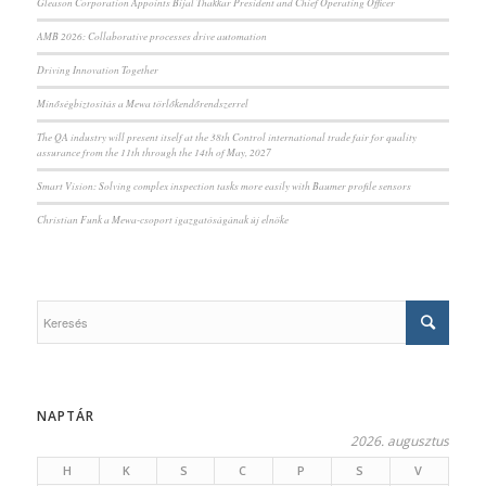
Gleason Corporation Appoints Bijal Thakkar President and Chief Operating Officer
AMB 2026: Collaborative processes drive automation
Driving Innovation Together
Minőségbiztosítás a Mewa törlőkendőrendszerrel
The QA industry will present itself at the 38th Control international trade fair for quality
assurance from the 11th through the 14th of May, 2027
Smart Vision: Solving complex inspection tasks more easily with Baumer profile sensors
Christian Funk a Mewa-csoport igazgatóságának új elnöke
NAPTÁR
2026. augusztus
H
K
S
C
P
S
V