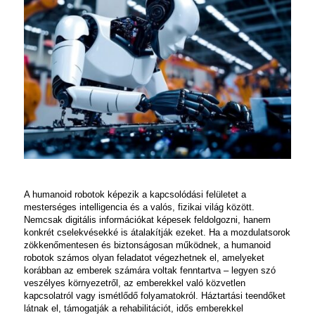
A humanoid robotok képezik a kapcsolódási felületet a
mesterséges intelligencia és a valós, fizikai világ között.
Nemcsak digitális információkat képesek feldolgozni, hanem
konkrét cselekvésekké is átalakítják ezeket. Ha a mozdulatsorok
zökkenőmentesen és biztonságosan működnek, a humanoid
robotok számos olyan feladatot végezhetnek el, amelyeket
korábban az emberek számára voltak fenntartva – legyen szó
veszélyes környezetről, az emberekkel való közvetlen
kapcsolatról vagy ismétlődő folyamatokról. Háztartási teendőket
látnak el, támogatják a rehabilitációt, idős emberekkel