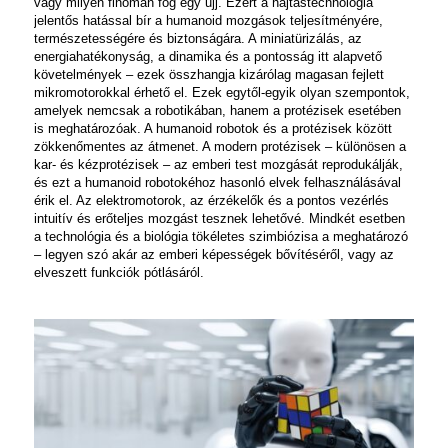
vagy milyen finoman fog egy ujj. Ezért a hajtástechnológia
jelentős hatással bír a humanoid mozgások teljesítményére,
természetességére és biztonságára. A miniatürizálás, az
energiahatékonyság, a dinamika és a pontosság itt alapvető
követelmények – ezek összhangja kizárólag magasan fejlett
mikromotorokkal érhető el. Ezek egytől-egyik olyan szempontok,
amelyek nemcsak a robotikában, hanem a protézisek esetében
is meghatározóak. A humanoid robotok és a protézisek között
zökkenőmentes az átmenet. A modern protézisek – különösen a
kar- és kézprotézisek – az emberi test mozgását reprodukálják,
és ezt a humanoid robotokéhoz hasonló elvek felhasználásával
érik el. Az elektromotorok, az érzékelők és a pontos vezérlés
intuitív és erőteljes mozgást tesznek lehetővé. Mindkét esetben
a technológia és a biológia tökéletes szimbiózisa a meghatározó
– legyen szó akár az emberi képességek bővítéséről, vagy az
elveszett funkciók pótlásáról.