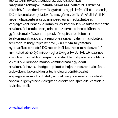
Ide tartozik továbbá például az ügyfélspecifikus
megoldáscsomagok üzembe helyezése, valamint a számos
különböző standard termék gyártása is, pl. kefe nélküli motorok,
DC mikromotorok, jeladók és mozgásvezérlők. A FAULHABER
nevet világszerte a csúcsminőség és a megbízhatóság
védjegyeként ismerik a komplex és komoly kihívásokat támasztó
alkalmazási területeken, mint pl. az orvostechnológiában, a
gyárautomatizálásban, a precíziós optika területén, a
telekommunikációban, a repülő- és űripar, valamint a robotika
területén. A nagy teljesítményű, 200 mNm folyamatos
nyomatékot biztosító DC motoroktól kezdve a mindössze 1,9
mm külső átmérőjű mikromeghajtókig a FAULHABER számos
különböző termékből felépülő standard termékpalettája több mint
25 millió különböző módon kombinálható egy adott
alkalmazáshoz szükséges optimális hajtásrendszer kialakítása
érdekében. Ugyanakkor a technológiai „építőkészlet”
alapegységei módosíthatók, aminek segítségével az ügyfelek
speciális igényeinek kielégítése érdekében speciális verziók is
kivitelezhetők.
www.faulhaber.com