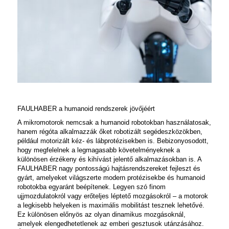
FAULHABER a humanoid rendszerek jövőjéért
A mikromotorok nemcsak a humanoid robotokban használatosak,
hanem régóta alkalmazzák őket robotizált segédeszközökben,
például motorizált kéz- és lábprotézisekben is. Bebizonyosodott,
hogy megfelelnek a legmagasabb követelményeknek a
különösen érzékeny és kihívást jelentő alkalmazásokban is. A
FAULHABER nagy pontosságú hajtásrendszereket fejleszt és
gyárt, amelyeket világszerte modern protézisekbe és humanoid
robotokba egyaránt beépítenek. Legyen szó finom
ujjmozdulatokról vagy erőteljes léptető mozgásokról – a motorok
a legkisebb helyeken is maximális mobilitást tesznek lehetővé.
Ez különösen előnyös az olyan dinamikus mozgásoknál,
amelyek elengedhetetlenek az emberi gesztusok utánzásához.