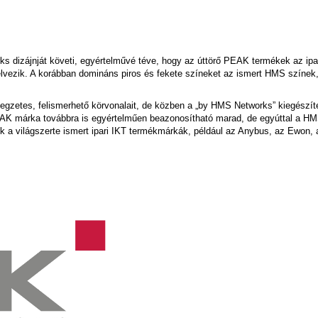
 dizájnját követi, egyértelművé téve, hogy az úttörő PEAK termékek az ipa
 élvezik. A korábban domináns piros és fekete színeket az ismert HMS színek
egzetes, felismerhető körvonalait, de közben a „by HMS Networks” kiegészít
PEAK márka továbbra is egyértelműen beazonosítható marad, de egyúttal a H
lnek a világszerte ismert ipari IKT termékmárkák, például az Anybus, az Ewon, 