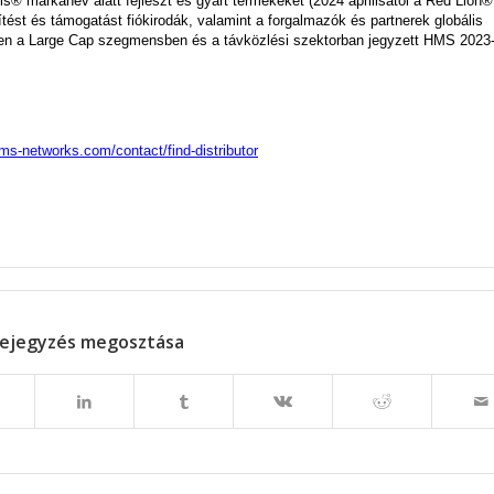
® márkanév alatt fejleszt és gyárt termékeket (2024 áprilisától a Red Lion®
ítést és támogatást fiókirodák, valamint a forgalmazók és partnerek globális
en a Large Cap szegmensben és a távközlési szektorban jegyzett HMS 2023
ms-networks.com/contact/find-distributor
ejegyzés megosztása