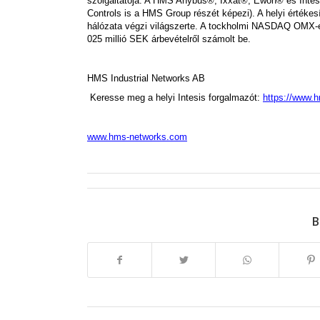
szolgáltatója. A HMS Anybus®, Ixxat®, Ewon® és Intesis
Controls is a HMS Group részét képezi). A helyi értékes
hálózata végzi világszerte. A tockholmi NASDAQ OMX-
025 millió SEK árbevételről számolt be.
HMS Industrial Networks AB
Keresse meg a helyi Intesis forgalmazót:
https://www.h
www.hms-networks.com
B