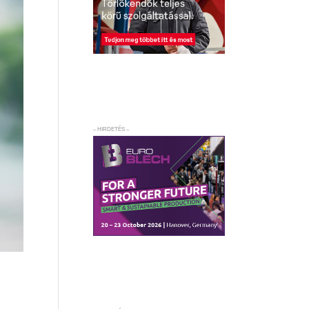
– HIRDETÉS –