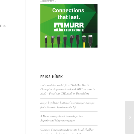
– HIRDETÉS –
l is
FRISS HÍREK
Let’s weld the world: first “WeldArt World
Championship associated with IIW” to start in
2025 – Finals at USE 2027 in Düsseldorf
Svájci befektetői háttérrel nyit Nyugat-Európa
felé a Savaria Ipartechnika Kft.
A Mewa sorozatban kilencedszer lett
Superbrand Magyarországon
Gleason Corporation Appoints Bijal Thakkar
President and Chief Operating Officer