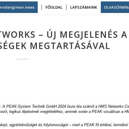
/prodengineer.news
FŐOLDAL
LAPSZÁMAINK
OLVASÓINKN
TWORKS – ÚJ MEGJELENÉS A
SÉGEK MEGTARTÁSÁVAL
et. A PEAK-System Technik GmbH 2024 ősze óta számít a HMS Networks Cs
vetkező, logikus lépésének megtételéhez, aminek során a PEAK vizuálisan a 
ányt, egyértelműséget és folytonosságot – mert a PEAK fő értékei, termékei