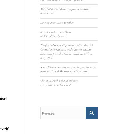
AMB 2026: Collaborative processes drive
automation
Driving Innovation Together
Minőségbiztosítás a Mewa
törlőkendőrendszerrel
The QA industry will present itself at the 38th
Control international trade fair for quality
assurance from the 11th through the 14th of
May, 2027
Smart Vision: Solving complex inspection tasks
more easily with Baumer profile sensors
Christian Funk a Mewa-csoport
igazgatóságának új elnöke
ával
vezető