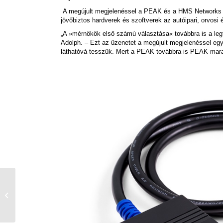
A megújult megjelenéssel a PEAK és a HMS Networks a
jövőbiztos hardverek és szoftverek az autóipari, orvosi
„A »mérnökök első számú választása« továbbra is a leg
Adolph. – Ezt az üzenetet a megújult megjelenéssel eg
láthatóvá tesszük. Mert a PEAK továbbra is PEAK mar
Farnell EMEA to Deliver
Hands-On Edge AI and
Embedded Innovation
at Embedded...