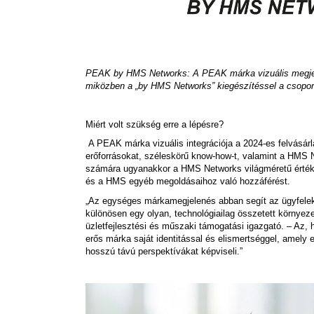
PEAK by HMS Networks: A PEAK márka vizuális megjelen
miközben a „by HMS Networks” kiegészítéssel a csoport
Miért volt szükség erre a lépésre?
A PEAK márka vizuális integrációja a 2024-es felvásárl
erőforrásokat, széleskörű know-how-t, valamint a HMS N
számára ugyanakkor a HMS Networks világméretű értéke
és a HMS egyéb megoldásaihoz való hozzáférést.
„Az egységes márkamegjelenés abban segít az ügyfelek
különösen egy olyan, technológiailag összetett környez
üzletfejlesztési és műszaki támogatási igazgató. – Az,
erős márka saját identitással és elismertséggel, amely 
hosszú távú perspektívákat képviseli.”