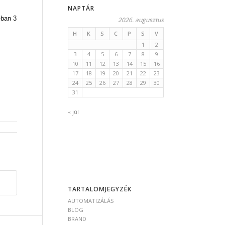
NAPTÁR
-ban 3
2026. augusztus
H
K
S
C
P
S
V
1
2
3
4
5
6
7
8
9
10
11
12
13
14
15
16
17
18
19
20
21
22
23
24
25
26
27
28
29
30
31
« júl
TARTALOMJEGYZÉK
AUTOMATIZÁLÁS
BLOG
BRAND