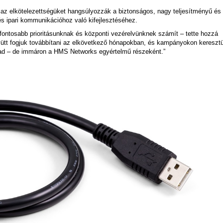
z elkötelezettségüket hangsúlyozzák a biztonságos, nagy teljesítményű és
 és ipari kommunikációhoz való kifejlesztéséhez.
fontosabb prioritásunknak és központi vezérelvünknek számít – tette hozzá
yütt fogjuk továbbítani az elkövetkező hónapokban, és kampányokon keresztü
ad – de immáron a HMS Networks egyértelmű részeként.”