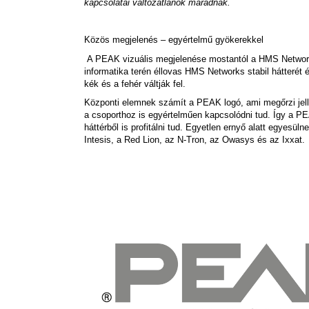
kapcsolatai változatlanok maradnak.
Közös megjelenés – egyértelmű gyökerekkel
A PEAK vizuális megjelenése mostantól a HMS Networks
informatika terén éllovas HMS Networks stabil hátterét
kék és a fehér váltják fel.
Központi elemnek számít a PEAK logó, ami megőrzi jell
a csoporthoz is egyértelműen kapcsolódni tud. Így a 
háttérből is profitálni tud. Egyetlen ernyő alatt egyesü
Intesis, a Red Lion, az N-Tron, az Owasys és az Ixxat.