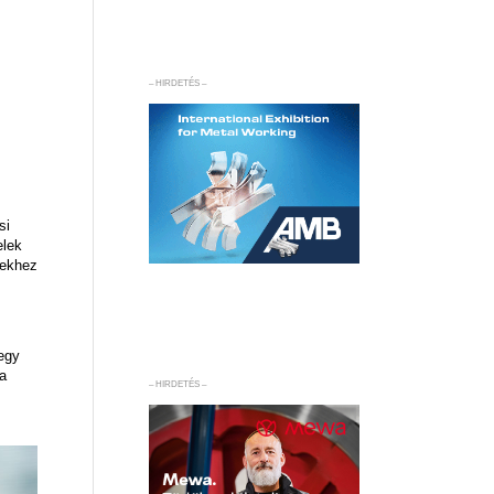
– HIRDETÉS –
si
elek
kekhez
 egy
 a
– HIRDETÉS –