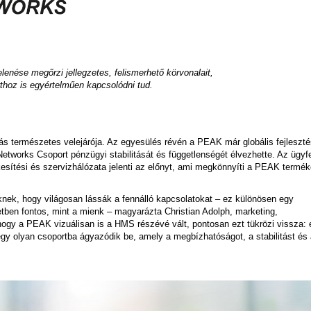
ése megőrzi jellegzetes, felismerhető körvonalait,
hoz is egyértelműen kapcsolódni tud.
ás természetes velejárója. Az egyesülés révén a PEAK már globális fejleszté
etworks Csoport pénzügyi stabilitását és függetlenségét élvezhette. Az ügyf
sítési és szervizhálózata jelenti az előnyt, ami megkönnyíti a PEAK termé
nek, hogy világosan lássák a fennálló kapcsolatokat
– ez különösen egy
etben fontos, mint a mienk – magyarázta Christian Adolph, marketing,
 hogy a PEAK vizuálisan is a HMS részévé vált, pontosan ezt tükrözi vissza:
egy olyan csoportba ágyazódik be, amely a megbízhatóságot, a stabilitást és