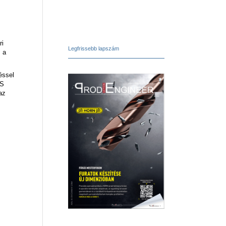
ri
Legfrissebb lapszám
, a
éssel
MS
az