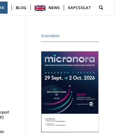
AK
BLOG
NEWS
KAPCSOLAT
Szakkiállítás
oport
HMS
 és