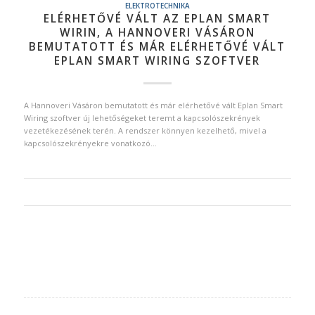
ELEKTROTECHNIKA
ELÉRHETŐVÉ VÁLT AZ EPLAN SMART
WIRIN, A HANNOVERI VÁSÁRON
BEMUTATOTT ÉS MÁR ELÉRHETŐVÉ VÁLT
EPLAN SMART WIRING SZOFTVER
A Hannoveri Vásáron bemutatott és már elérhetővé vált Eplan Smart
Wiring szoftver új lehetőségeket teremt a kapcsolószekrények
vezetékezésének terén. A rendszer könnyen kezelhető, mivel a
kapcsolószekrényekre vonatkozó…