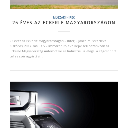
MŰSZAKI HÍREK
25 ÉVES AZ ECKERLE MAGYARORSZÁGON
25 éves az Eckerle Magyarországon – interjú Joachim Eckerlével
Kiskőrös, 2017. május 5. - Immáron 25 éve képviseli hazánkban az
Eckerle Magyarország Automotive és Industrie üzletágai a cégcsoport
teljes szériagyártási,…