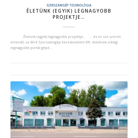
SZERSZÁMGÉP TECHNOLÓGIA
ÉLETÜNK (EGYIK) LEGNAGYOBB
PROJEKTJE…
Életünk (egyik) legnagyobb projektje… …..és ez szó szerint
értendő: az M+E Szerszámgép Kereskedelmi Kft. életének eddigi
legnagyobb portál gépe…