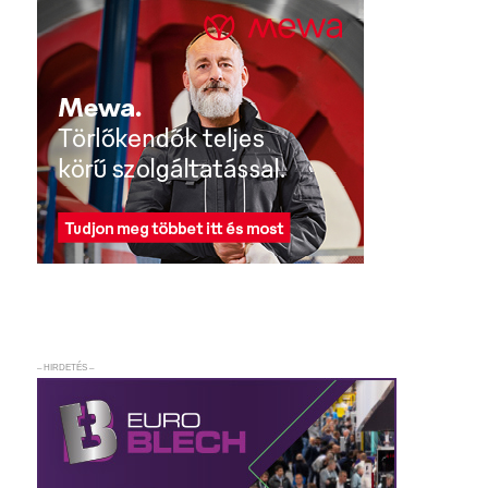
– HIRDETÉS –