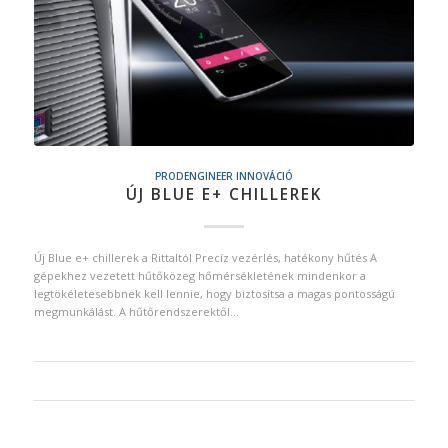
PRODENGINEER INNOVÁCIÓ
ÚJ BLUE E+ CHILLEREK
Új Blue e+ chillerek a Rittaltól Precíz vezérlés, hatékony hűtés A
gépekhez vezetett hűtőközeg hőmérsékletének mindenkor a
legtökéletesebbnek kell lennie, hogy biztosítsa a magas pontosságú
megmunkálást. A hűtőrendszerektől…