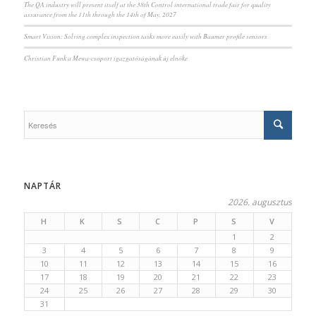
The QA industry will present itself at the 38th Control international trade fair for quality
assurance from the 11th through the 14th of May, 2027
Smart Vision: Solving complex inspection tasks more easily with Baumer profile sensors
Christian Funk a Mewa-csoport igazgatóságának új elnöke
NAPTÁR
2026. augusztus
H
K
S
C
P
S
V
1
2
3
4
5
6
7
8
9
10
11
12
13
14
15
16
17
18
19
20
21
22
23
24
25
26
27
28
29
30
31