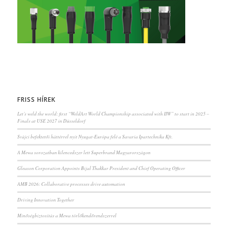
FRISS HÍREK
Let’s weld the world: first “WeldArt World Championship associated with IIW” to start in 2025 –
Finals at USE 2027 in Düsseldorf
Svájci befektetői háttérrel nyit Nyugat-Európa felé a Savaria Ipartechnika Kft.
A Mewa sorozatban kilencedszer lett Superbrand Magyarországon
Gleason Corporation Appoints Bijal Thakkar President and Chief Operating Officer
AMB 2026: Collaborative processes drive automation
Driving Innovation Together
Minőségbiztosítás a Mewa törlőkendőrendszerrel