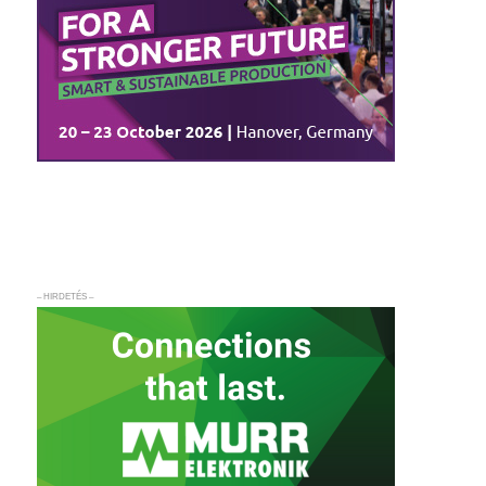
– HIRDETÉS –