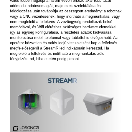
valós időben fogadja a három vevőn érkező akár több tucat
adómodul adatcsomagját, majd ezek szelektálása és
feldolgozása után továbbítja az összegzett eredményt a robotnak
vagy a CNC vezérlésének, hogy indítható a megmunkálás, vagy
nem megfelelő a felfekvés. A vevőegység rendelkezik belső
memóriával, és Wifi eléréshez szükséges hardware elemekkel,
így az egység konfigurálása, a részletes adatok kiolvasása,
monitorozása mobil telefonnal vagy tablettel is elvégezhető. Az
operátor közvetlen és valós idejű visszajelzést kap a felfekvés
megfelelőségéről a
StreamR
led indikátorain keresztül. Ha
megfelelő a felfekvés és indítható a megmunkálás zöld
fényjelzést ad, hiba esetén pedig pirosat.