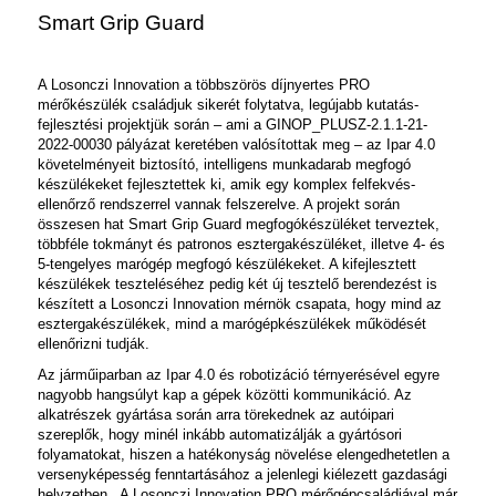
Smart Grip Guard
A Losonczi Innovation a többszörös díjnyertes PRO
mérőkészülék családjuk sikerét folytatva, legújabb kutatás-
fejlesztési projektjük során – ami a GINOP_PLUSZ-2.1.1-21-
2022-00030 pályázat keretében valósítottak meg – az Ipar 4.0
követelményeit biztosító, intelligens munkadarab megfogó
készülékeket fejlesztettek ki, amik egy komplex felfekvés-
ellenőrző rendszerrel vannak felszerelve. A projekt során
összesen hat
Smart Grip Guard
megfogókészüléket terveztek,
többféle tokmányt és patronos esztergakészüléket, illetve 4- és
5-tengelyes marógép megfogó készülékeket. A kifejlesztett
készülékek teszteléséhez pedig két új tesztelő berendezést is
készített a Losonczi Innovation mérnök csapata, hogy mind az
esztergakészülékek, mind a marógépkészülékek működését
ellenőrizni tudják.
Az járműiparban az Ipar 4.0 és robotizáció térnyerésével egyre
nagyobb hangsúlyt kap a gépek közötti kommunikáció. Az
alkatrészek gyártása során arra törekednek az autóipari
szereplők, hogy minél inkább automatizálják a gyártósori
folyamatokat, hiszen a hatékonyság növelése elengedhetetlen a
versenyképesség fenntartásához a jelenlegi kiélezett gazdasági
helyzetben. A Losonczi Innovation PRO mérőgépcsaládjával már