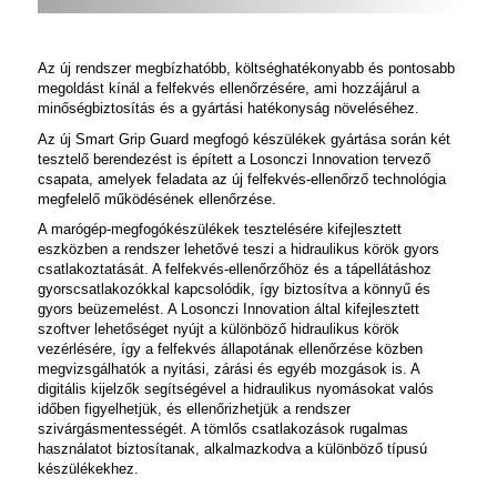
Az új rendszer megbízhatóbb, költséghatékonyabb és pontosabb
megoldást kínál a felfekvés ellenőrzésére, ami hozzájárul a
minőségbiztosítás és a gyártási hatékonyság növeléséhez.
Az új
Smart Grip Guard
megfogó készülékek gyártása során két
tesztelő berendezést is épített a Losonczi Innovation tervező
csapata, amelyek feladata az új felfekvés-ellenőrző technológia
megfelelő működésének ellenőrzése.
A marógép-megfogókészülékek tesztelésére kifejlesztett
eszközben a rendszer lehetővé teszi a hidraulikus körök gyors
csatlakoztatását. A felfekvés-ellenőrzőhöz és a tápellátáshoz
gyorscsatlakozókkal kapcsolódik, így biztosítva a könnyű és
gyors beüzemelést. A Losonczi Innovation által kifejlesztett
szoftver lehetőséget nyújt a különböző hidraulikus körök
vezérlésére, így a felfekvés állapotának ellenőrzése közben
megvizsgálhatók a nyitási, zárási és egyéb mozgások is. A
digitális kijelzők segítségével a hidraulikus nyomásokat valós
időben figyelhetjük, és ellenőrizhetjük a rendszer
szivárgásmentességét. A tömlős csatlakozások rugalmas
használatot biztosítanak, alkalmazkodva a különböző típusú
készülékekhez.