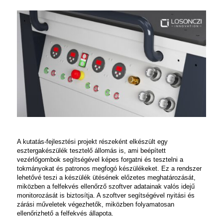
A kutatás-fejlesztési projekt részeként elkészült egy
esztergakészülék tesztelő állomás is, ami beépített
vezérlőgombok segítségével képes forgatni és tesztelni a
tokmányokat és patronos megfogó készülékeket. Ez a rendszer
lehetővé teszi a készülék ütésének előzetes meghatározását,
miközben a felfekvés ellenőrző szoftver adatainak valós idejű
monitorozását is biztosítja. A szoftver segítségével nyitási és
zárási műveletek végezhetők, miközben folyamatosan
ellenőrizhető a felfekvés állapota.