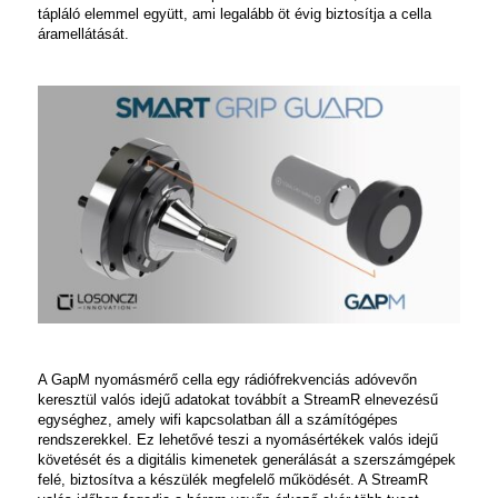
tápláló elemmel együtt, ami legalább öt évig biztosítja a cella
áramellátását.
A
GapM
nyomásmérő cella egy rádiófrekvenciás adóvevőn
keresztül valós idejű adatokat továbbít a
StreamR
elnevezésű
egységhez, amely wifi kapcsolatban áll a számítógépes
rendszerekkel. Ez lehetővé teszi a nyomásértékek valós idejű
követését és a digitális kimenetek generálását a szerszámgépek
felé, biztosítva a készülék megfelelő működését. A
StreamR