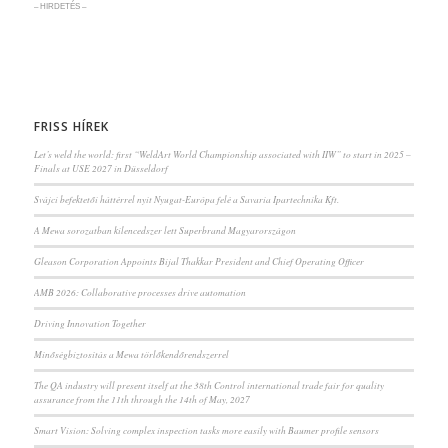
– HIRDETÉS –
FRISS HÍREK
Let’s weld the world: first “WeldArt World Championship associated with IIW” to start in 2025 –
Finals at USE 2027 in Düsseldorf
Svájci befektetői háttérrel nyit Nyugat-Európa felé a Savaria Ipartechnika Kft.
A Mewa sorozatban kilencedszer lett Superbrand Magyarországon
Gleason Corporation Appoints Bijal Thakkar President and Chief Operating Officer
AMB 2026: Collaborative processes drive automation
Driving Innovation Together
Minőségbiztosítás a Mewa törlőkendőrendszerrel
The QA industry will present itself at the 38th Control international trade fair for quality
assurance from the 11th through the 14th of May, 2027
Smart Vision: Solving complex inspection tasks more easily with Baumer profile sensors