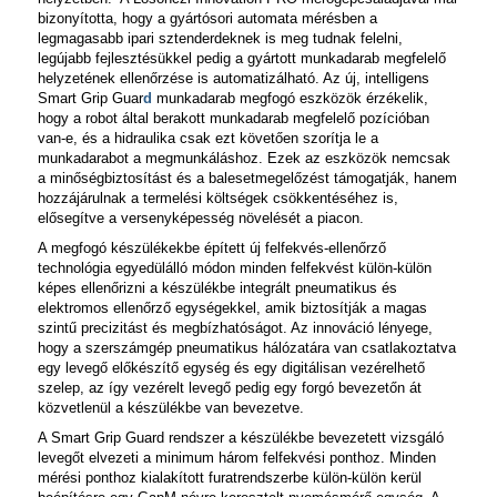
bizonyította, hogy a gyártósori automata mérésben a
legmagasabb ipari sztenderdeknek is meg tudnak felelni,
legújabb fejlesztésükkel pedig a gyártott munkadarab megfelelő
helyzetének ellenőrzése is automatizálható. Az új, intelligens
Smart Grip Guar
d
munkadarab megfogó eszközök érzékelik,
hogy a robot által berakott munkadarab megfelelő pozícióban
van-e, és a hidraulika csak ezt követően szorítja le a
munkadarabot a megmunkáláshoz. Ezek az eszközök nemcsak
a minőségbiztosítást és a balesetmegelőzést támogatják, hanem
hozzájárulnak a termelési költségek csökkentéséhez is,
elősegítve a versenyképesség növelését a piacon.
A megfogó készülékekbe épített új felfekvés-ellenőrző
technológia egyedülálló módon minden felfekvést külön-külön
képes ellenőrizni a készülékbe integrált pneumatikus és
elektromos ellenőrző egységekkel, amik biztosítják a magas
szintű precizitást és megbízhatóságot. Az innováció lényege,
hogy a szerszámgép pneumatikus hálózatára van csatlakoztatva
egy levegő előkészítő egység és egy digitálisan vezérelhető
szelep, az így vezérelt levegő pedig egy forgó bevezetőn át
közvetlenül a készülékbe van bevezetve.
A
Smart Grip Guard
rendszer a készülékbe bevezetett vizsgáló
levegőt elvezeti a minimum három felfekvési ponthoz. Minden
mérési ponthoz kialakított furatrendszerbe külön-külön kerül