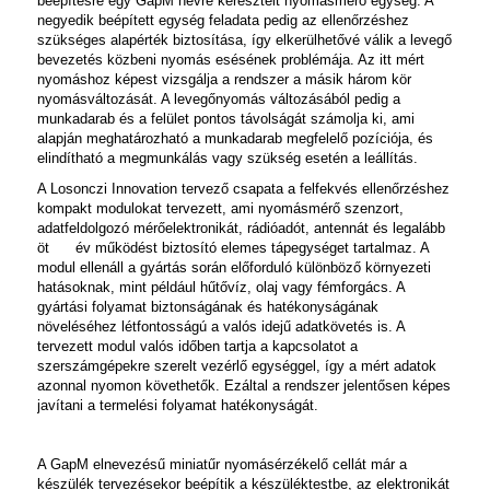
beépítésre egy
GapM
névre keresztelt nyomásmérő egység. A
negyedik beépített egység feladata pedig az ellenőrzéshez
szükséges alapérték biztosítása, így elkerülhetővé válik a levegő
bevezetés közbeni nyomás esésének problémája. Az itt mért
nyomáshoz képest vizsgálja a rendszer a másik három kör
nyomásváltozását. A levegőnyomás változásából pedig a
munkadarab és a felület pontos távolságát számolja ki, ami
alapján meghatározható a munkadarab megfelelő pozíciója, és
elindítható a megmunkálás vagy szükség esetén a leállítás.
A Losonczi Innovation tervező csapata a felfekvés ellenőrzéshez
kompakt modulokat tervezett, ami nyomásmérő szenzort,
adatfeldolgozó mérőelektronikát, rádióadót, antennát és legalább
öt év működést biztosító elemes tápegységet tartalmaz. A
modul ellenáll a gyártás során előforduló különböző környezeti
hatásoknak, mint például hűtővíz, olaj vagy fémforgács. A
gyártási folyamat biztonságának és hatékonyságának
növeléséhez létfontosságú a valós idejű adatkövetés is. A
tervezett modul valós időben tartja a kapcsolatot a
szerszámgépekre szerelt vezérlő egységgel, így a mért adatok
azonnal nyomon követhetők. Ezáltal a rendszer jelentősen képes
javítani a termelési folyamat hatékonyságát.
A
GapM
elnevezésű miniatűr nyomásérzékelő cellát már a
készülék tervezésekor beépítik a készüléktestbe, az elektronikát