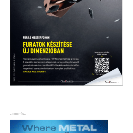
– HIRDETÉS –