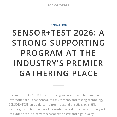
BY
PRODENGINEER
INNOVATION
SENSOR+TEST 2026: A
STRONG SUPPORTING
PROGRAM AT THE
INDUSTRY’S PREMIER
GATHERING PLACE
From June 9 to 11, 2026, Nuremberg will once again become an
international hub for sensor, measurement, and testing technology.
SENSOR+TEST uniquely combines industrial practice, scientific
exchange, and technological innovation – and impresses not only with
its exhibitors but also with a comprehensive and high-quality