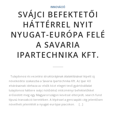
INNOVÁCIÓ
SVÁJCI BEFEKTETŐI
HÁTTÉRREL NYIT
NYUGAT-EURÓPA FELÉ
A SAVARIA
IPARTECHNIKA KFT.
Tulajdonosi és vezetési struktúrájának átalakításával lépett új
növekedési szakaszba a Savaria Ipartechnika Kft. Az Ipar 4.0
elvárásainak idehaza az elsők közt eleget tevő gyártóvállalat
tulajdonosi háttere svájci kötődésű intézményi befektetőkkel
erősödött meg egy Magyarországon kevéssé elterjedt, search fund
típusú tranzakció keretében. A lépéssel a gencsapáti cég jelentősen
növelheti jelenlétét a nyugat-európai piacokon. […]