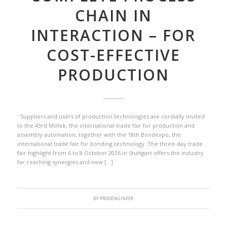
CHAIN IN
INTERACTION – FOR
COST-EFFECTIVE
PRODUCTION
Suppliers and users of production technologies are cordially invited
to the 43rd Motek, the international trade fair for production and
assembly automation, together with the 18th Bondexpo, the
international trade fair for bonding technology. The three-day trade
fair highlight from 6 to 8 October 2026 in Stuttgart offers the industry
far-reaching synergies and new […]
BY
PRODENGINEER