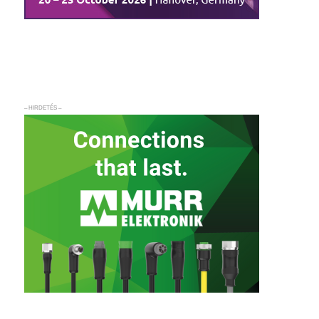
– HIRDETÉS –