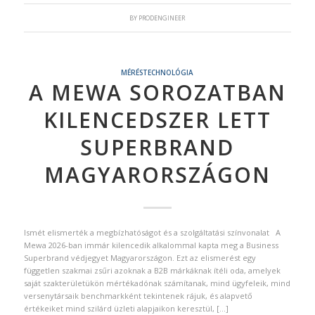
BY
PRODENGINEER
MÉRÉSTECHNOLÓGIA
A MEWA SOROZATBAN
KILENCEDSZER LETT
SUPERBRAND
MAGYARORSZÁGON
Ismét elismerték a megbízhatóságot és a szolgáltatási színvonalat A
Mewa 2026-ban immár kilencedik alkalommal kapta meg a Business
Superbrand védjegyet Magyarországon. Ezt az elismerést egy
független szakmai zsűri azoknak a B2B márkáknak ítéli oda, amelyek
saját szakterületükön mértékadónak számítanak, mind ügyfeleik, mind
versenytársaik benchmarkként tekintenek rájuk, és alapvető
értékeiket mind szilárd üzleti alapjaikon keresztül, […]