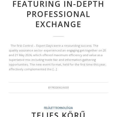
FEATURING IN-DEPTH
PROFESSIONAL
EXCHANGE
The first Control – Expert Days were a resounding success. The
quality assurance sector experienced an engaging get-together on 20
and 21 May 2026, which offered maximum efficiency and value as a
superlative mix including trade fair and information-gathering
opportunities. The new event format, held for the first time this year,
effectively complemented the […]
BY
PRODENGINEER
FELÜLETTECHNOLÓGIA
TELJES KÖRŰ