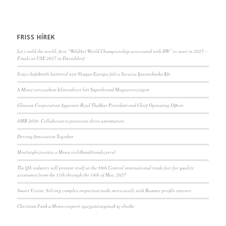
FRISS HÍREK
Let’s weld the world: first “WeldArt World Championship associated with IIW” to start in 2025 –
Finals at USE 2027 in Düsseldorf
Svájci befektetői háttérrel nyit Nyugat-Európa felé a Savaria Ipartechnika Kft.
A Mewa sorozatban kilencedszer lett Superbrand Magyarországon
Gleason Corporation Appoints Bijal Thakkar President and Chief Operating Officer
AMB 2026: Collaborative processes drive automation
Driving Innovation Together
Minőségbiztosítás a Mewa törlőkendőrendszerrel
The QA industry will present itself at the 38th Control international trade fair for quality
assurance from the 11th through the 14th of May, 2027
Smart Vision: Solving complex inspection tasks more easily with Baumer profile sensors
Christian Funk a Mewa-csoport igazgatóságának új elnöke