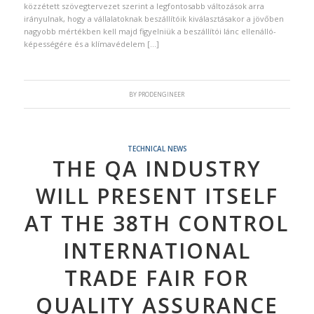
közzétett szövegtervezet szerint a legfontosabb változások arra
irányulnak, hogy a vállalatoknak beszállítóik kiválasztásakor a jövőben
nagyobb mértékben kell majd figyelniük a beszállítói lánc ellenálló-
képességére és a klímavédelem […]
BY
PRODENGINEER
TECHNICAL NEWS
THE QA INDUSTRY
WILL PRESENT ITSELF
AT THE 38TH CONTROL
INTERNATIONAL
TRADE FAIR FOR
QUALITY ASSURANCE