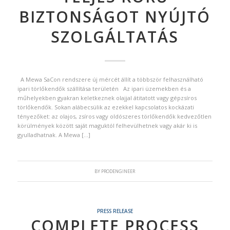
BIZTONSÁGOT NYÚJTÓ
SZOLGÁLTATÁS
A Mewa SaCon rendszere új mércét állít a többször felhasználható
ipari törlőkendők szállítása területén Az ipari üzemekben és a
műhelyekben gyakran keletkeznek olajjal átitatott vagy gépzsíros
törlőkendők. Sokan alábecsülik az ezekkel kapcsolatos kockázati
tényezőket: az olajos, zsíros vagy oldószeres törlőkendők kedvezőtlen
körülmények között saját maguktól felhevülhetnek vagy akár ki is
gyulladhatnak. A Mewa […]
BY
PRODENGINEER
PRESS RELEASE
COMPLETE PROCESS