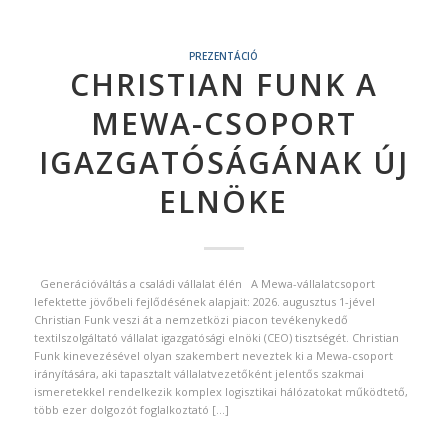
PREZENTÁCIÓ
CHRISTIAN FUNK A
MEWA-CSOPORT
IGAZGATÓSÁGÁNAK ÚJ
ELNÖKE
Generációváltás a családi vállalat élén A Mewa-vállalatcsoport
lefektette jövőbeli fejlődésének alapjait: 2026. augusztus 1-jével
Christian Funk veszi át a nemzetközi piacon tevékenykedő
textilszolgáltató vállalat igazgatósági elnöki (CEO) tisztségét. Christian
Funk kinevezésével olyan szakembert neveztek ki a Mewa-csoport
irányítására, aki tapasztalt vállalatvezetőként jelentős szakmai
ismeretekkel rendelkezik komplex logisztikai hálózatokat működtető,
több ezer dolgozót foglalkoztató […]