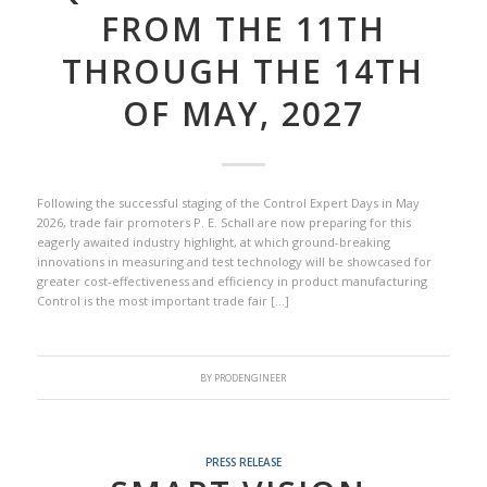
FROM THE 11TH
THROUGH THE 14TH
OF MAY, 2027
Following the successful staging of the Control Expert Days in May
2026, trade fair promoters P. E. Schall are now preparing for this
eagerly awaited industry highlight, at which ground-breaking
innovations in measuring and test technology will be showcased for
greater cost-effectiveness and efficiency in product manufacturing
Control is the most important trade fair […]
BY
PRODENGINEER
PRESS RELEASE