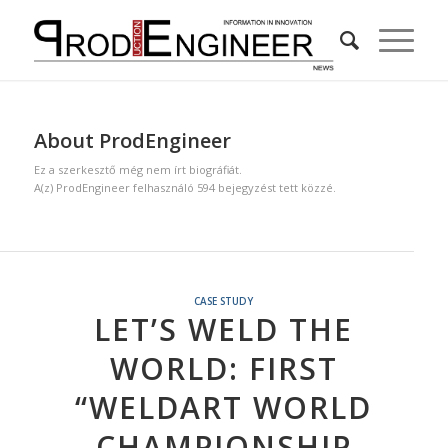
About
ProdEngineer
Ez a szerkesztő még nem írt biográfiát.
A(z)
ProdEngineer
felhasználó 594 bejegyzést tett közzé.
CASE STUDY
LET’S WELD THE
WORLD: FIRST
“WELDART WORLD
CHAMPIONSHIP