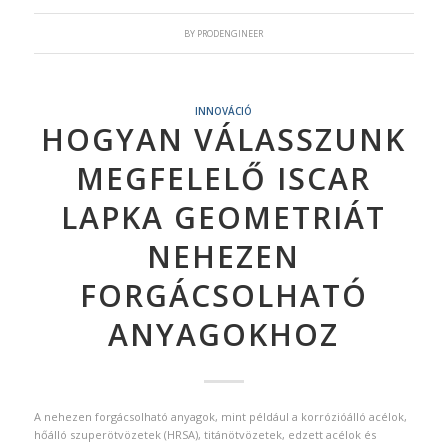
BY
PRODENGINEER
INNOVÁCIÓ
HOGYAN VÁLASSZUNK
MEGFELELŐ ISCAR
LAPKA GEOMETRIÁT
NEHEZEN
FORGÁCSOLHATÓ
ANYAGOKHOZ
A nehezen forgácsolható anyagok, mint például a korrózióálló acélok,
hőálló szuperötvözetek (HRSA), titánötvözetek, edzett acélok és