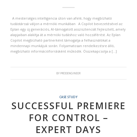
A mesterséges intelligencia úton van afelé, hogy megbízható
tudástárssá váljon a mérnöki munkában A Copilot bevezetésével az
Eplan egy új generációs, AI‑támogatott asszisztenciát fejlesztett, amely
alapjaiban alakítja át a mérnöki tudáshoz való hozzáférést. Az Eplan
Copilot megbízható partnerként támogatja a felhasználókat a
mindennapi munkájuk során. Folyamatosan rendelkezésre álló,
megbízható információforrásként működik. Összekapcsolja a […]
BY
PRODENGINEER
CASE STUDY
SUCCESSFUL PREMIERE
FOR CONTROL –
EXPERT DAYS