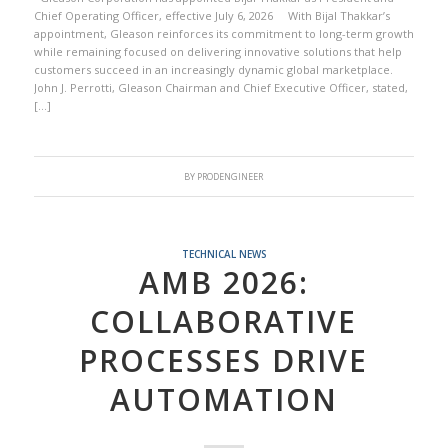
Chief Operating Officer, effective July 6, 2026 With Bijal Thakkar’s
appointment, Gleason reinforces its commitment to long-term growth
while remaining focused on delivering innovative solutions that help
customers succeed in an increasingly dynamic global marketplace.
John J. Perrotti, Gleason Chairman and Chief Executive Officer, stated,
[…]
BY
PRODENGINEER
TECHNICAL NEWS
AMB 2026:
COLLABORATIVE
PROCESSES DRIVE
AUTOMATION