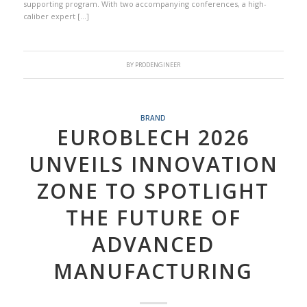
supporting program. With two accompanying conferences, a high-
caliber expert […]
BY
PRODENGINEER
BRAND
EUROBLECH 2026
UNVEILS INNOVATION
ZONE TO SPOTLIGHT
THE FUTURE OF
ADVANCED
MANUFACTURING