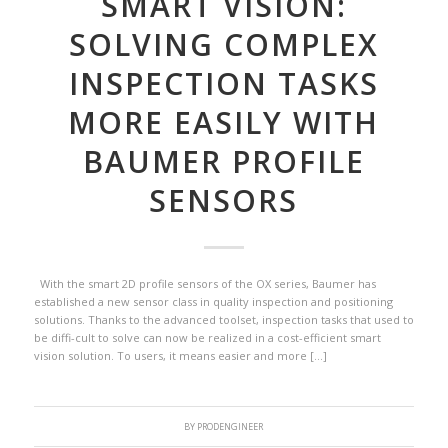
SMART VISION:
SOLVING COMPLEX
INSPECTION TASKS
MORE EASILY WITH
BAUMER PROFILE
SENSORS
With the smart 2D profile sensors of the OX series, Baumer has
established a new sensor class in quality inspection and positioning
solutions. Thanks to the advanced toolset, inspection tasks that used to
be diffi-cult to solve can now be realized in a cost-efficient smart
vision solution. To users, it means easier and more […]
BY
PRODENGINEER