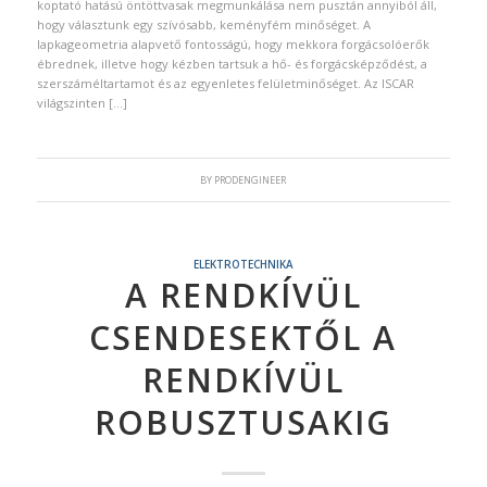
koptató hatású öntöttvasak megmunkálása nem pusztán annyiból áll,
hogy választunk egy szívósabb, keményfém minőséget. A
lapkageometria alapvető fontosságú, hogy mekkora forgácsolóerők
ébrednek, illetve hogy kézben tartsuk a hő- és forgácsképződést, a
szerszáméltartamot és az egyenletes felületminőséget. Az ISCAR
világszinten […]
BY
PRODENGINEER
ELEKTROTECHNIKA
A RENDKÍVÜL
CSENDESEKTŐL A
RENDKÍVÜL
ROBUSZTUSAKIG