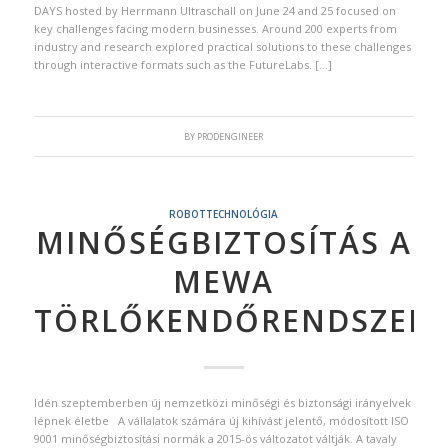
DAYS hosted by Herrmann Ultraschall on June 24 and 25 focused on
key challenges facing modern businesses. Around 200 experts from
industry and research explored practical solutions to these challenges
through interactive formats such as the FutureLabs. […]
BY
PRODENGINEER
ROBOTTECHNOLÓGIA
MINŐSÉGBIZTOSÍTÁS A
MEWA
TÖRLŐKENDŐRENDSZERR
Idén szeptemberben új nemzetközi minőségi és biztonsági irányelvek
lépnek életbe A vállalatok számára új kihívást jelentő, módosított ISO
9001 minőségbiztosítási normák a 2015-ös változatot váltják. A tavaly