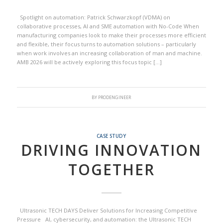
Spotlight on automation: Patrick Schwarzkopf (VDMA) on
collaborative processes, AI and SME automation with No-Code When
manufacturing companies look to make their processes more efficient
and flexible, their focus turns to automation solutions – particularly
when work involves an increasing collaboration of man and machine.
AMB 2026 will be actively exploring this focus topic […]
BY
PRODENGINEER
CASE STUDY
DRIVING INNOVATION
TOGETHER
Ultrasonic TECH DAYS Deliver Solutions for Increasing Competitive
Pressure AI, cybersecurity, and automation: the Ultrasonic TECH