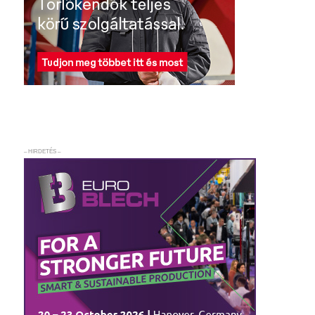
– HIRDETÉS –