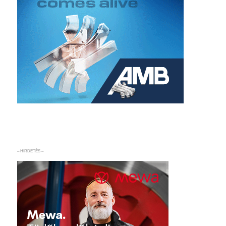
– HIRDETÉS –