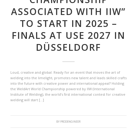
ASSOCIATED WITH IIW”
TO START IN 2025 –
FINALS AT USE 2027 IN
DÜSSELDORF
Loud, creative and global. Ready for an event that moves the art of
welding into the limelight, promotes new talent and leads skilled crafts
into the future with creative power and international appeal? Holding
the WeldArt World Championship powered by IIW (International
Institute of Welding), the world’s first international contest for creative
welding will start […]
BY
PRODENGINEER