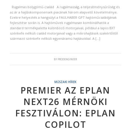
Rugalmas bolygómű-család A rugalmasság, a teljesítménysűrűség és
az ár a hajtáskomponensek piacának három alapvető követelménye.
Ezekre helyezték a hangsúlyt a FAULHABER GPT hajtóműcsaládjának
fejlesztése során is. A hajtóművek rugalmasan kombinálhatók a
standard termékpaletta különböző motorjaival, például a lapos BXT
szénkefe nélküli család motorjaival vagy a mikrohajtások szakértőitől
származó szénkefe nélküli egyenáramú hajtásokkal. A […]
BY
PRODENGINEER
MŰSZAKI HÍREK
PREMIER AZ EPLAN
NEXT26 MÉRNÖKI
FESZTIVÁLON: EPLAN
COPILOT