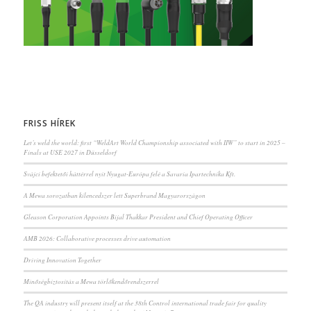
FRISS HÍREK
Let’s weld the world: first “WeldArt World Championship associated with IIW” to start in 2025 –
Finals at USE 2027 in Düsseldorf
Svájci befektetői háttérrel nyit Nyugat-Európa felé a Savaria Ipartechnika Kft.
A Mewa sorozatban kilencedszer lett Superbrand Magyarországon
Gleason Corporation Appoints Bijal Thakkar President and Chief Operating Officer
AMB 2026: Collaborative processes drive automation
Driving Innovation Together
Minőségbiztosítás a Mewa törlőkendőrendszerrel
The QA industry will present itself at the 38th Control international trade fair for quality