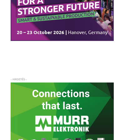
– HIRDETÉS –