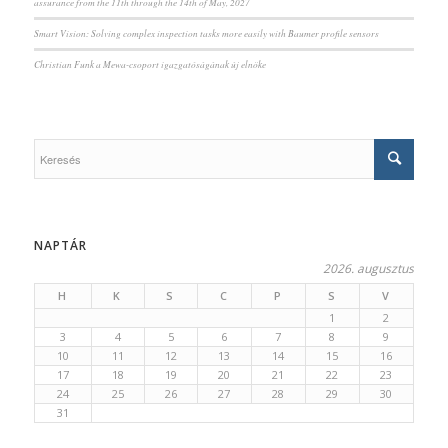
assurance from the 11th through the 14th of May, 2027
Smart Vision: Solving complex inspection tasks more easily with Baumer profile sensors
Christian Funk a Mewa-csoport igazgatóságának új elnöke
NAPTÁR
2026. augusztus
H
K
S
C
P
S
V
1
2
3
4
5
6
7
8
9
10
11
12
13
14
15
16
17
18
19
20
21
22
23
24
25
26
27
28
29
30
31