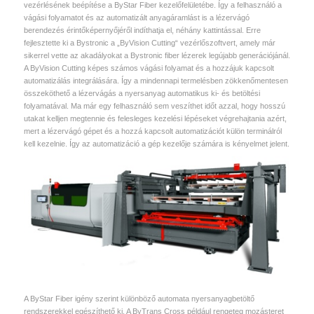
vezérlésének beépítése a ByStar Fiber kezelőfelületébe. Így a felhasználó a
vágási folyamatot és az automatizált anyagáramlást is a lézervágó
berendezés érintőképernyőjéről indíthatja el, néhány kattintással. Erre
fejlesztette ki a Bystronic a „ByVision Cutting“ vezérlőszoftvert, amely már
sikerrel vette az akadályokat a Bystronic fiber lézerek legújabb generációjánál.
A ByVision Cutting képes számos vágási folyamat és a hozzájuk kapcsolt
automatizálás integrálására. Így a mindennapi termelésben zökkenőmentesen
összeköthető a lézervágás a nyersanyag automatikus ki- és betöltési
folyamatával. Ma már egy felhasználó sem veszíthet időt azzal, hogy hosszú
utakat kelljen megtennie és felesleges kezelési lépéseket végrehajtania azért,
mert a lézervágó gépet és a hozzá kapcsolt automatizációt külön terminálról
kell kezelnie. Így az automatizáció a gép kezelője számára is kényelmet jelent.
A ByStar Fiber igény szerint különböző automata nyersanyagbetöltő
rendszerekkel egészíthető ki. A ByTrans Cross például rengeteg mozásteret