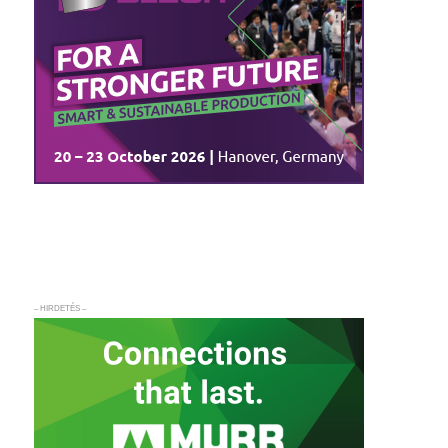
– HIRDETÉS –