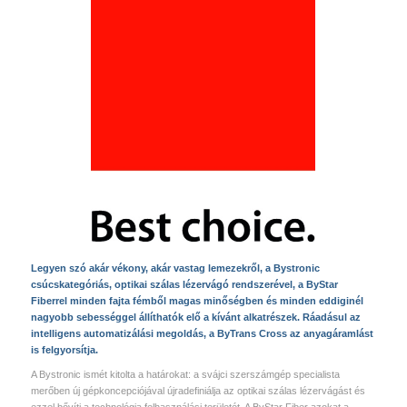
Legyen szó akár vékony, akár vastag lemezekről, a Bystronic
csúcskategóriás, optikai szálas lézervágó rendszerével, a ByStar
Fiberrel minden fajta fémből magas minőségben és minden eddiginél
nagyobb sebességgel állíthatók elő a kívánt alkatrészek. Ráadásul az
intelligens automatizálási megoldás, a ByTrans Cross az anyagáramlást
is felgyorsítja.
A Bystronic ismét kitolta a határokat: a svájci szerszámgép specialista
merőben új gépkoncepciójával újradefiniálja az optikai szálas lézervágást és