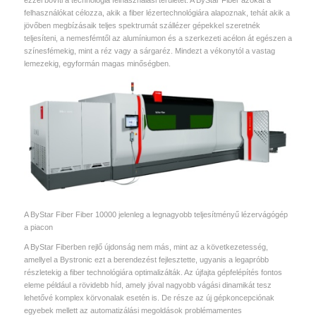
ezzel bővíti a technológia felhasználási területét. A ByStar Fiber azokat a
felhasználókat célozza, akik a fiber lézertechnológiára alapoznak, tehát akik a
jövőben megbízásaik teljes spektrumát szállézer gépekkel szeretnék
teljesíteni, a nemesfémtől az alumíniumon és a szerkezeti acélon át egészen a
színesfémekig, mint a réz vagy a sárgaréz. Mindezt a vékonytól a vastag
lemezekig, egyformán magas minőségben.
A ByStar Fiber Fiber 10000 jelenleg a legnagyobb teljesítményű lézervágógép
a piacon
A ByStar Fiberben rejlő újdonság nem más, mint az a következetesség,
amellyel a Bystronic ezt a berendezést fejlesztette, ugyanis a legapróbb
részletekig a fiber technológiára optimalizálták. Az újfajta gépfelépítés fontos
eleme például a rövidebb híd, amely jóval nagyobb vágási dinamikát tesz
lehetővé komplex körvonalak esetén is. De része az új gépkoncepciónak
egyebek mellett az automatizálási megoldások problémamentes