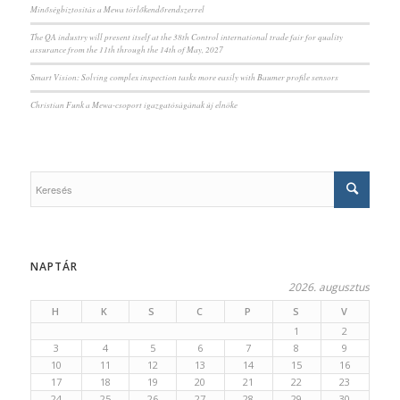
Minőségbiztosítás a Mewa törlőkendőrendszerrel
The QA industry will present itself at the 38th Control international trade fair for quality
assurance from the 11th through the 14th of May, 2027
Smart Vision: Solving complex inspection tasks more easily with Baumer profile sensors
Christian Funk a Mewa-csoport igazgatóságának új elnöke
NAPTÁR
2026. augusztus
H
K
S
C
P
S
V
1
2
3
4
5
6
7
8
9
10
11
12
13
14
15
16
17
18
19
20
21
22
23
24
25
26
27
28
29
30