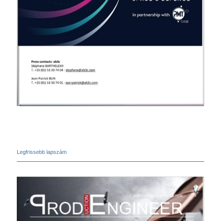
Legfrissebb lapszám