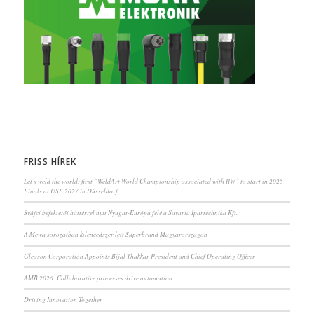
FRISS HÍREK
Let’s weld the world: first “WeldArt World Championship associated with IIW” to start in 2025 –
Finals at USE 2027 in Düsseldorf
Svájci befektetői háttérrel nyit Nyugat-Európa felé a Savaria Ipartechnika Kft.
A Mewa sorozatban kilencedszer lett Superbrand Magyarországon
Gleason Corporation Appoints Bijal Thakkar President and Chief Operating Officer
AMB 2026: Collaborative processes drive automation
Driving Innovation Together