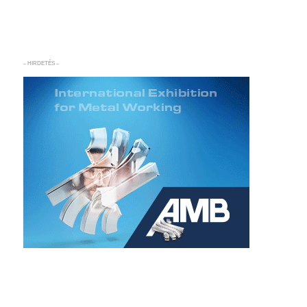
– HIRDETÉS –