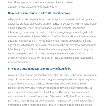
hozzákapcsolása, az intelligens szenzorok és a modern
szoftverrendszerekbe történő integrálás is.
Nagy sebességű vágás 10 kilowatt teljesítménnyel
A Bystronic ismét magasabb fokozatba kapcsolt. Azoknak, akik az optikai
szálas lézervágás élvonalába akarnak tartozni, 10 kW-os lézerrel felszerelve
kínálja a ByStar Fibert, amely a piacon jelenleg elérhető legnagyobb
teljesítményű lézervágó berendezés. A technológiai ugrás az eddigi 4 és 6
kilowattos gépekhez képest óriási. A 10 kW-os ByStar Fiber vágósebessége
ugyanis négyszerese a 4 kW-os gépekének. Vagyis ugyanannyi idő alatt
négyszer több darabot tud kivágni mint a legtöbb versenytársa. A legnagyobb
különbség a 0,8 és 12 mm közötti lemezvastagságnál mutatkozik meg, de
ennél vastagabb, akár 30 mm-es anyagok esetében is rendkívül jó
eredményeket ér el a 10 kW-os ByStar Fiber. Ez pedig kiemeli használóit a
piaci versenyben.
Intelligens automatizáció a gyors anyagáramlásért
A gyorsaság azonban önmagában nem elég. Aki nagy sebességű vágógéppel
dolgozik, annak képesnek lennie, hogy az anyagellátást is a vágási folyamat
magas frekvenciájához igazítsa. Hiszen Egy 10 kW-os ByStar Fiber
tekintélyes mennyiségű nyersanyagot képes rövid idő alatt feldolgozni. Ez
pedig automatizált megoldásért kiált. Ezért a Bystronic egy tökéletesen
automata be- és kirakodó rendszert fejlesztett ki a ByStar Fiberhez: ez a
ByTrans Cross. Ennek az automatizálási megoldásnak a különlegessége a
szabadság, amit a felhasználónak kínál. A ByTrans Cross áthidalja azt az