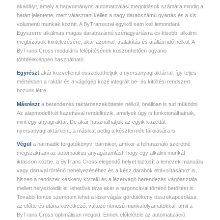
akadályt, amely a hagyományos automatizálási megoldások számára mindig a
határt jelentette, mert választani kellett a nagy darabszámú gyártás és a kis
volumenű munkák között. A ByTransszal egyikől sem kell lemondani.
Egyszerre alkalmas magas darabszámú szériagyártásra és kisebb, alkalmi
megbízások kivitelezésére, akár azonnal, átalakítás és átállási idő nélkül. A
ByTrans Cross moduláris felépítésének köszönhetően ugyanis
többféleképpen használható.
Egyrészt
akár közvetlenül összeköthetjük a nyersanyagraktárral, így teljes
mértékben a raktár és a vágógép közé integrált be- és kitöltési rendszert
hozunk létre.
Másrészt
a berendezés raktárösszeköttetés nélkül, önállóan is tud működni.
Az alapmodell két kazettával rendelkezik, amelyek úgy is funkcionálhatnak,
mint egy anyagraktár. De akár használhatjuk az egyik kazettát
nyersanyagraktárként, a másikat pedig a késztermék tárolására is.
Végül
a harmadik forgatókönyv: bármikor, amikor a felhasználó szeretné
megszakítani az automatikus anyagáramlást, hogy egy alkalmi munkát
iktasson közbe, a ByTrans Cross elegendő helyet biztosít a lemezek manuális
vagy daruval történő behelyezéséhez és a kész darabok eltávolításához is,
hiszen a rendszer keskeny kivitelű és a lézervágó berendezés vágóasztala
mellett helyezkedik el, lehetővé téve akár a targoncával történő betöltést is.
További fontos szempont lehet a lézervágás gördülékeny összekapcsolása
az előtte és utána következő, változó ritmusú munkafolyamatokkal, amit a
ByTrans Cross optimálisan megold. Ennek előfelétele az automatizáció