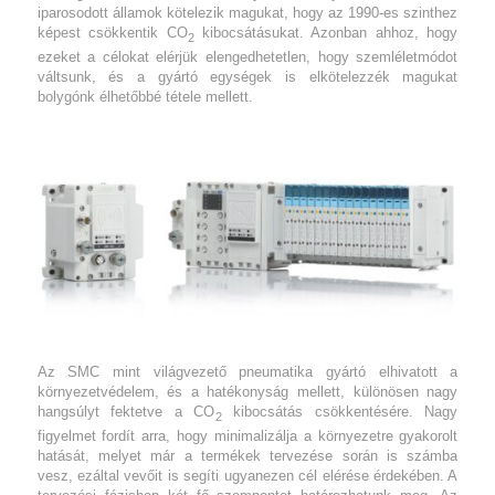
iparosodott államok kötelezik magukat, hogy az 1990-es szinthez
képest csökkentik CO
kibocsátásukat. Azonban ahhoz, hogy
2
ezeket a célokat elérjük elengedhetetlen, hogy szemléletmódot
váltsunk, és a gyártó egységek is elkötelezzék magukat
bolygónk élhetőbbé tétele mellett.
Az SMC mint világvezető pneumatika gyártó elhivatott a
környezetvédelem, és a hatékonyság mellett, különösen nagy
hangsúlyt fektetve a CO
kibocsátás csökkentésére. Nagy
2
figyelmet fordít arra, hogy minimalizálja a környezetre gyakorolt
hatását, melyet már a termékek tervezése során is számba
vesz, ezáltal vevőit is segíti ugyanezen cél elérése érdekében. A