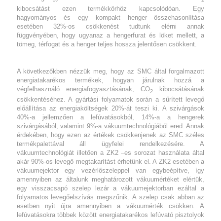
kibocsátást ezen termékkörhöz kapcsolódóan. Egy
hagyományos és egy kompakt henger összehasonlítása
esetében 32%-os csökkenést tudtunk elérni annak
függvényében, hogy ugyanaz a hengerfurat és löket mellett, a
tömeg, térfogat és a henger teljes hossza jelentősen csökkent.
A következőkben nézzük meg, hogy az SMC által forgalmazott
energiatakarékos termékek, hogyan járulnak hozzá a
végfelhasználó energiafogyasztásának, CO
kibocsátásának
2
csökkentéséhez. A gyártási folyamatok során a sűrített levegő
előállítása az energiaköltségek 20%-át teszi ki. A szivárgások
40%-a jellemzően a lefúvatásokból, 14%-a a hengerek
szivárgásából, valamint 9%-a vákuumtechnológiából ered. Annak
érdekében, hogy ezen az értékek csökkenjenek az SMC széles
termékpalettával áll ügyfelei rendelkezésére. A
vákuumtechnológiát illetően a ZK2 –es sorozat használata által
akár 90%-os levegő megtakarítást érhetünk el. A ZK2 esetében a
vákuumejektor egy vezérlőszeleppel van egybeépítve, így
amennyiben az általunk meghatározott vákuumértéket elértük,
egy visszacsapó szelep lezár a vákuumejektorban ezáltal a
folyamatos levegőelszívás megszűnik. A szelep csak abban az
esetben nyit újra amennyiben a vákuumérték csökken. A
lefúvatásokra többek között energiatakarékos lefúvató pisztolyok