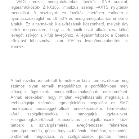
– VMG sorozat, energiatakarékos fúvókák- KNH sorozat,
légáramfokozók- ZH-X185, impulzus szelep –AXTS nyújtanak
megoldást. A pisztolyok és fúvókák esetében csökken a
nyomásszükséglet, és 10- 50%-os energiamegtakarítás érhető el
általuk. Ez a termékek kialakításának köszönhető, melyek úgy
lettek megtervezve, hogy a Bernoulli elvet alkalmazva külső
levegőt szívjon a kifújt levegőhöz. A légáramfokozók a Coanda
effektust kihasználva akár 70%-os levegőmegtakarítást is
elérnek.
A fent röviden ismertetett termékeken kívül természetesen még
számos olyan termék megtalálható a portfóliónkban mely
elősegíti ügyfeleink energiafelhasználásának csökkentését.
Annak érdekében, hogy minden végfelhasználó megtalálja a
technológiája számára legmegfelelőbb megoldást az SMC
munkatársai készséggel állnak rendelkezésükre. Termékeken
kívül szolgáltatásokkal is támogatjuk ügyfeleinket.
Energiamegtakarítással kapcsolatos szolgáltatásaink közé
tartozik a szivárgásmérés, levegőrendszer felmérése,
harmatpontmérés, gépek fogyasztásának felmérése, vizesedési
problémák megoldása. A szolgáltatások pontos mérési