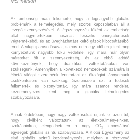
McPherson
Az emberiség mára felismerte, hogy a legnagyobb globális
problémánk a felmelegedés, mely szoros kapcsolatban áll a
levegő szennyezésével. A légszennyezés főként az emberiség
által nagymértékben használt fosszilis energiaforrások
végtermékéből, és az üvegházhatást keltő gázok kibocsátásából
ered. A világ iparosodásával, sajnos nem egy időben jelent meg
környezetünk nagyobb fokú védelme, így mára már olyan
méreteket ölt a szennyezettség, és az ebből adódó
következmények, hogy drasztikus változtatásokra van
szükségünk. Amennyiben a következő nemzedékek számára is
élhető világot szeretnénk fenntartani az ökológiai lábnyomunk
csökkentésére van szükség. Szerencsére ezt a tudósok
felismerték és bizonyították, így mára számos rendelet,
kezdeményezés jelent meg a globális felmelegedés
szabályozására.
Annak érdekében, hogy nagy változásokat érjünk el azon túl,
hogy civilként változtatunk az életkörülményeinken,
szokásainkon, elengedhetetlen a nagy CO
kibocsátású
2
egységek globális szintű szabályozása. A Kiotói Egyezmény az
első globális szintű kezdeményezés, melyben a résztvevő