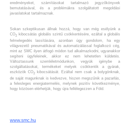
eredményeket, számításokat tartalmazó jegyzőkönyvek
bemutatásával, és a problémákra szolgáltatott megoldási
javaslatokat tartalmaznak.
Sokan szkeptikusan állnak hozzá, hogy van még esélyünk a
CO
kibocsátás globális szintű csökkentésére, ezáltal a globális
2
felmelegedés lassítására, azonban úgy gondolom, ha egy
világvezető pneumatikával és automatizálással foglalkozó cég,
mint az SMC ilyen átfogó módon tud alkalmazkodni, ugyanakkor
segíteni ügyfeleinek, akkor ez nem lehetetlen küldetés.
Változtassunk szemléletmódunkon, vegyük igénybe a
szolgáltatásokat, termékeket melyek csökkentik a gyárak,
eszközök CO
kibocsátását. Ezáltal nem csak a bolygónknak,
2
de saját magunknak is kedvezve, hiszen megszűnik a pazarlás,
a felesleges energiatermelés, melynek pozitív következménye,
hogy közösen elérhetjük, hogy újra fellélegezzen a Föld.
www.smc.hu