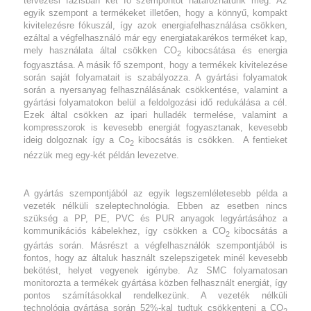
tervezési fázisban két fő szempontot határozhatunk meg. Az
egyik szempont a termékeket illetően, hogy a könnyű, kompakt
kivitelezésre fókuszál, így azok energiafelhasználása csökken,
ezáltal a végfelhasználó már egy energiatakarékos terméket kap,
mely használata által csökken CO
kibocsátása és energia
2
fogyasztása. A másik fő szempont, hogy a termékek kivitelezése
során saját folyamatait is szabályozza. A gyártási folyamatok
során a nyersanyag felhasználásának csökkentése, valamint a
gyártási folyamatokon belül a feldolgozási idő redukálása a cél.
Ezek által csökken az ipari hulladék termelése, valamint a
kompresszorok is kevesebb energiát fogyasztanak, kevesebb
ideig dolgoznak így a Co
kibocsátás is csökken. A fentieket
2
nézzük meg egy-két példán levezetve.
A gyártás szempontjából az egyik legszemléletesebb példa a
vezeték nélküli szeleptechnológia. Ebben az esetben nincs
szükség a PP, PE, PVC és PUR anyagok legyártásához a
kommunikációs kábelekhez, így csökken a CO
kibocsátás a
2
gyártás során. Másrészt a végfelhasználók szempontjából is
fontos, hogy az általuk használt szelepszigetek minél kevesebb
bekötést, helyet vegyenek igénybe. Az SMC folyamatosan
monitorozta a termékek gyártása közben felhasznált energiát, így
pontos számításokkal rendelkezünk. A vezeték nélküli
technológia gyártása során 52%-kal tudtuk csökkenteni a CO
2