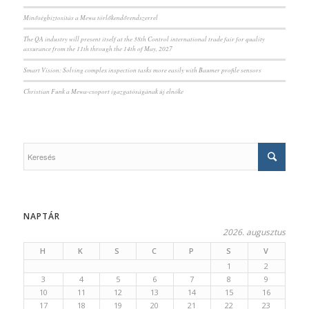
Minőségbiztosítás a Mewa törlőkendőrendszerrel
The QA industry will present itself at the 38th Control international trade fair for quality
assurance from the 11th through the 14th of May, 2027
Smart Vision: Solving complex inspection tasks more easily with Baumer profile sensors
Christian Funk a Mewa-csoport igazgatóságának új elnöke
NAPTÁR
2026. augusztus
H
K
S
C
P
S
V
1
2
3
4
5
6
7
8
9
10
11
12
13
14
15
16
17
18
19
20
21
22
23