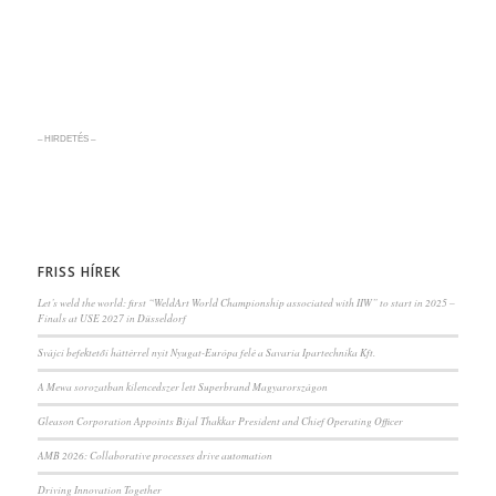
– HIRDETÉS –
FRISS HÍREK
Let’s weld the world: first “WeldArt World Championship associated with IIW” to start in 2025 –
Finals at USE 2027 in Düsseldorf
Svájci befektetői háttérrel nyit Nyugat-Európa felé a Savaria Ipartechnika Kft.
A Mewa sorozatban kilencedszer lett Superbrand Magyarországon
Gleason Corporation Appoints Bijal Thakkar President and Chief Operating Officer
AMB 2026: Collaborative processes drive automation
Driving Innovation Together