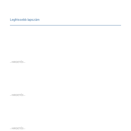
Legfrissebb lapszám
– HIRDETÉS –
– HIRDETÉS –
– HIRDETÉS –