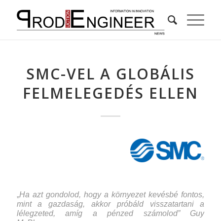
SMC-VEL A GLOBÁLIS
FELMELEGEDÉS ELLEN
„
Ha azt gondolod, hogy a környezet kevésbé fontos,
mint a gazdaság, akkor próbáld visszatartani a
lélegzeted, amíg a pénzed számolod” Guy