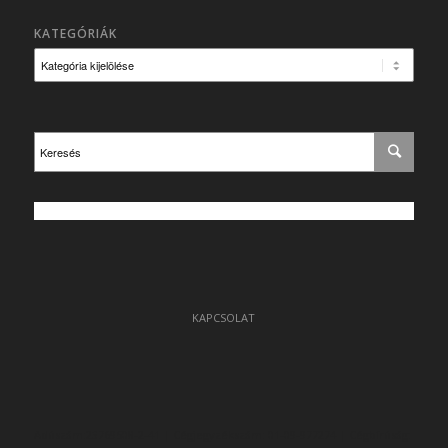
KATEGÓRIÁK
Kategóriák
KAPCSOLAT
Adószám:23769508-2-41 | Cégjegyzékszám: 01-09-977274 | Cégbíróság: