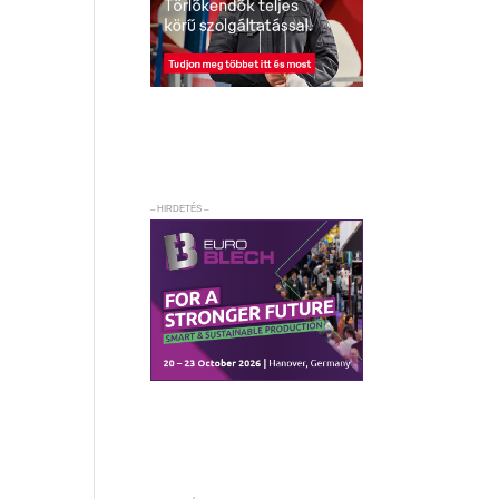
– HIRDETÉS –