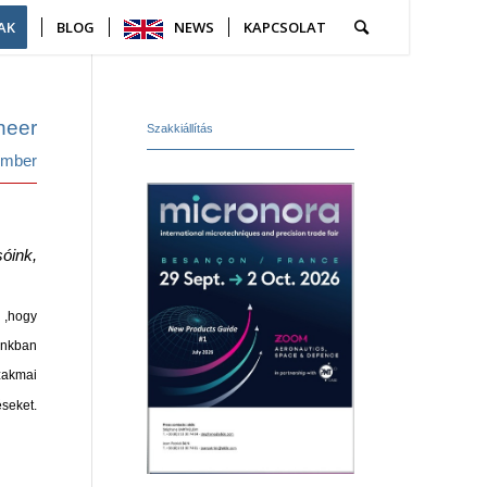
AK
BLOG
NEWS
KAPCSOLAT
neer
Szakkiállítás
ember
.
sóink,
.
 ,hogy
unkban
zakma
i
seket.
.
.