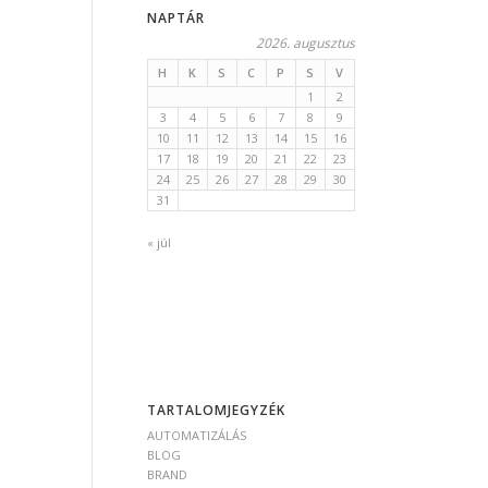
NAPTÁR
2026. augusztus
H
K
S
C
P
S
V
1
2
3
4
5
6
7
8
9
10
11
12
13
14
15
16
17
18
19
20
21
22
23
24
25
26
27
28
29
30
31
« júl
TARTALOMJEGYZÉK
AUTOMATIZÁLÁS
BLOG
BRAND