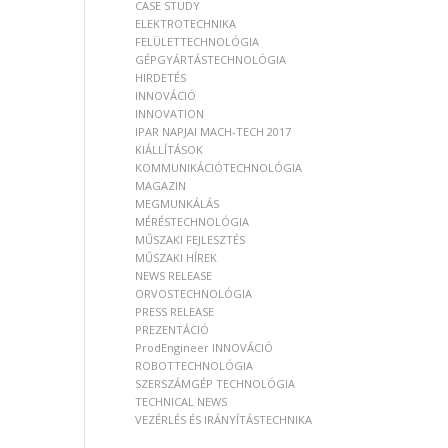
CASE STUDY
ELEKTROTECHNIKA
FELÜLETTECHNOLÓGIA
GÉPGYÁRTÁSTECHNOLÓGIA
HIRDETÉS
INNOVÁCIÓ
INNOVATION
IPAR NAPJAI MACH-TECH 2017
KIÁLLÍTÁSOK
KOMMUNIKÁCIÓTECHNOLÓGIA
MAGAZIN
MEGMUNKÁLÁS
MÉRÉSTECHNOLÓGIA
MŰSZAKI FEJLESZTÉS
MŰSZAKI HÍREK
NEWS RELEASE
ORVOSTECHNOLÓGIA
PRESS RELEASE
PREZENTÁCIÓ
ProdEngineer INNOVÁCIÓ
ROBOTTECHNOLÓGIA
SZERSZÁMGÉP TECHNOLÓGIA
TECHNICAL NEWS
VEZÉRLÉS ÉS IRÁNYÍTÁSTECHNIKA