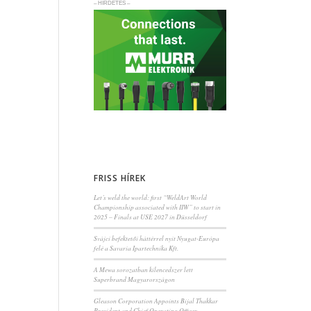
– HIRDETÉS –
FRISS HÍREK
Let’s weld the world: first “WeldArt World
Championship associated with IIW” to start in
2025 – Finals at USE 2027 in Düsseldorf
Svájci befektetői háttérrel nyit Nyugat-Európa
felé a Savaria Ipartechnika Kft.
A Mewa sorozatban kilencedszer lett
Superbrand Magyarországon
Gleason Corporation Appoints Bijal Thakkar
President and Chief Operating Officer