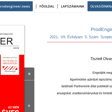
/prodengineer.news
FŐOLDAL
LAPSZÁMAINK
OLVASÓINKN
ProdEngi
2021. VII. Évfolyam 5. Szám Szept
Tisztelt Olva
Engedjék meg
figyelmükbe
ajánljuk
lapszám
található Partnereink
által
publikált
s
anyagokat ,esettanulmányokat és hirdeté