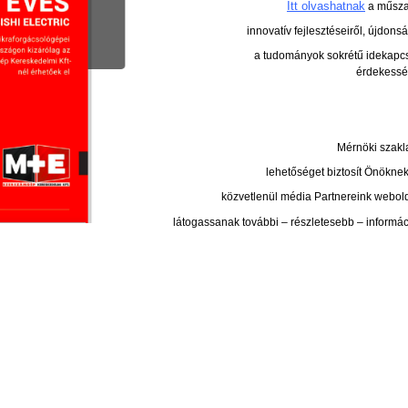
Itt olvashatnak
a műszak
innovatív fejlesztéseiről,
újdonsá
a tudományok sokrétű idekapc
érdekesség
Mérnöki szakl
lehetőséget
biztosít Önöknek
közvetlenül média Partnereink
webold
látogassanak további – részletesebb – informác