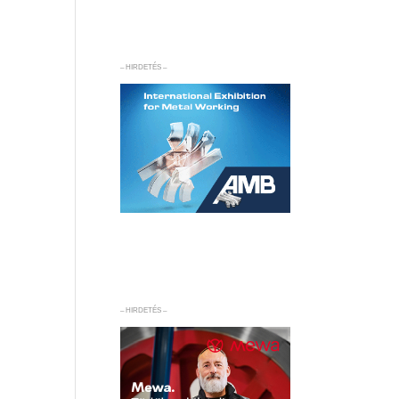
– HIRDETÉS –
– HIRDETÉS –