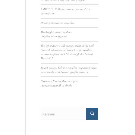
AMB 2026: Collaborative processes drive
automation
Driving Innovation Together
Minőségbiztosítás a Mewa
törlőkendőrendszerrel
The QA industry will present itself at the 38th
Control international trade fair for quality
assurance from the 11th through the 14th of
May, 2027
Smart Vision: Solving complex inspection tasks
more easily with Baumer profile sensors
Christian Funk a Mewa-csoport
igazgatóságának új elnöke