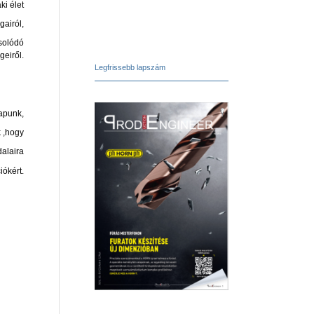
i élet
gairól,
solódó
eiről.
Legfrissebb lapszám
.
.
apunk,
 ,
hogy
alaira
iókért.