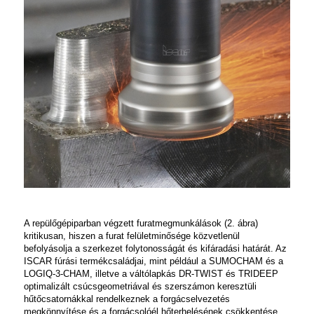
A repülőgépiparban végzett furatmegmunkálások (2. ábra)
kritikusan, hiszen a furat felületminősége közvetlenül
befolyásolja a szerkezet folytonosságát és kifáradási határát. Az
ISCAR fúrási termékcsaládjai, mint például a
SUMOCHAM
és a
LOGIQ-3-CHAM
,
illetve a váltólapkás
DR‑TWIST
és
TRIDEEP
optimalizált csúcsgeometriával és szerszámon keresztüli
hűtőcsatornákkal rendelkeznek a forgácselvezetés
megkönnyítése és a forgácsolóél hőterhelésének csökkentése