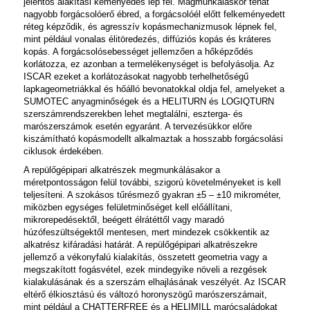
jelentős alakítási keményedés lép fel. Magmunkáláskor tehát
nagyobb forgácsolóerő ébred, a forgácsolóél előtt felkeményedett
réteg képződik, és agresszív kopásmechanizmusok lépnek fel,
mint például vonalas élitöredezés, diffúziós kopás és kráteres
kopás. A forgácsolósebességet jellemzően a hőképződés
korlátozza, ez azonban a termelékenységet is befolyásolja. Az
ISCAR ezeket a korlátozásokat nagyobb terhelhetőségű
lapkageometriákkal és hőálló bevonatokkal oldja fel, amelyeket a
SUMOTEC
anyagminőségek és a
HELITURN
és
LOGIQTURN
szerszámrendszerekben lehet megtalálni, eszterga- és
marószerszámok esetén egyaránt. A tervezésükkor előre
kiszámítható kopásmodellt alkalmaztak a hosszabb forgácsolási
ciklusok érdekében.
A repülőgépipari alkatrészek megmunkálásakor a
méretpontosságon felül további, szigorú követelményeket is kell
teljesíteni. A szokásos tűrésmező gyakran ±5 – ±10 mikrométer,
miközben egységes felületminőséget kell előállítani,
mikrorepedésektől, beégett élrátéttől vagy maradó
húzófeszültségektől mentesen, mert mindezek csökkentik az
alkatrész kifáradási határát. A repülőgépipari alkatrészekre
jellemző a vékonyfalú kialakítás, összetett geometria vagy a
megszakított fogásvétel, ezek mindegyike növeli a rezgések
kialakulásának és a szerszám elhajlásának veszélyét. Az ISCAR
eltérő élkiosztású és változó horonyszögű marószerszámait,
mint például a
CHATTERFREE
és a
HELIMILL
marócsaládokat