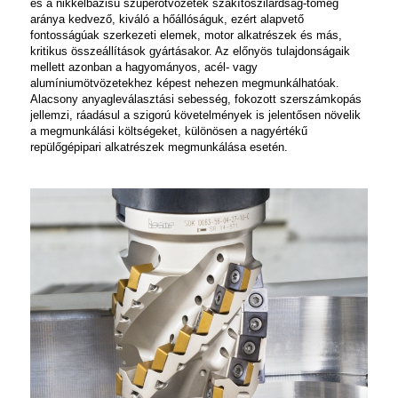
és a nikkelbázisú szuperötvözetek szakítószilárdság-tömeg
aránya kedvező, kiváló a hőállóságuk, ezért alapvető
fontosságúak szerkezeti elemek, motor alkatrészek és más,
kritikus összeállítások gyártásakor. Az előnyös tulajdonságaik
mellett azonban a hagyományos, acél- vagy
alumíniumötvözetekhez képest nehezen megmunkálhatóak.
Alacsony anyagleválasztási sebesség, fokozott szerszámkopás
jellemzi, ráadásul a szigorú követelmények is jelentősen növelik
a megmunkálási költségeket, különösen a nagyértékű
repülőgépipari alkatrészek megmunkálása esetén.