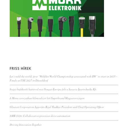
FRISS HÍREK
Let’s weld the world: first “WeldArt World Championship associated with IIW” to start in 2025 –
Finals at USE 2027 in Düsseldorf
Svájci befektetői háttérrel nyit Nyugat-Európa felé a Savaria Ipartechnika Kft.
A Mewa sorozatban kilencedszer lett Superbrand Magyarországon
Gleason Corporation Appoints Bijal Thakkar President and Chief Operating Officer
AMB 2026: Collaborative processes drive automation
Driving Innovation Together