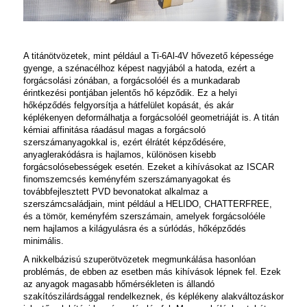
A titánötvözetek, mint például a Ti‑6Al‑4V hővezető képessége
gyenge, a szénacélhoz képest nagyjából a hatoda, ezért a
forgácsolási zónában, a forgácsolóél és a munkadarab
érintkezési pontjában jelentős hő képződik. Ez a helyi
hőképződés felgyorsítja a hátfelület kopását, és akár
képlékenyen deformálhatja a forgácsolóél geometriáját is. A titán
kémiai affinitása ráadásul magas a forgácsoló
szerszámanyagokkal is, ezért élrátét képződésére,
anyaglerakódásra is hajlamos, különösen kisebb
forgácsolósebességek esetén. Ezeket a kihívásokat az ISCAR
finomszemcsés keményfém szerszámanyagokat és
továbbfejlesztett PVD bevonatokat alkalmaz a
szerszámcsaládjain, mint például a
HELIDO, CHATTERFREE
,
és a tömör, keményfém szerszámain, amelyek forgácsolóéle
nem hajlamos a kilágyulásra és a súrlódás, hőképződés
minimális.
A nikkelbázisú szuperötvözetek megmunkálása hasonlóan
problémás, de ebben az esetben más kihívások lépnek fel. Ezek
az anyagok magasabb hőmérsékleten is állandó
szakítószilárdsággal rendelkeznek, és képlékeny alakváltozáskor