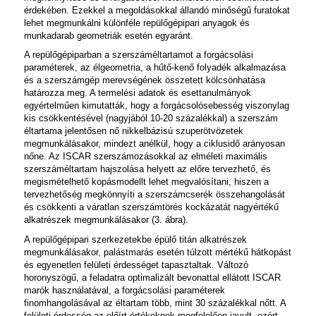
érdekében. Ezekkel a megoldásokkal állandó minőségű furatokat
lehet megmunkálni különféle repülőgépipari anyagok és
munkadarab geometriák esetén egyaránt.
A repülőgépiparban a szerszáméltartamot a forgácsolási
paraméterek, az élgeometria, a hűtő-kenő folyadék alkalmazása
és a szerszámgép merevségének összetett kölcsönhatása
határozza meg. A termelési adatok és esettanulmányok
egyértelműen kimutatták, hogy a forgácsolósebesség viszonylag
kis csökkentésével (nagyjából 10-20 százalékkal) a szerszám
éltartama jelentősen nő nikkelbázisú szuperötvözetek
megmunkálásakor, mindezt anélkül, hogy a ciklusidő arányosan
nőne. Az ISCAR szerszámozásokkal az elméleti maximális
szerszáméltartam hajszolása helyett az előre tervezhető, és
megismételhető kopásmodellt lehet megvalósítani, hiszen a
tervezhetőség megkönnyíti a szerszámcserék összehangolását
és csökkenti a váratlan szerszámtörés kockázatát nagyértékű
alkatrészek megmunkálásakor (3. ábra).
A repülőgépipari szerkezetekbe épülő titán alkatrészek
megmunkálásakor, palástmarás esetén túlzott mértékű hátkopást
és egyenetlen felületi érdességet tapasztaltak. Változó
horonyszögű, a feladatra optimalizált bevonattal ellátott ISCAR
marók használatával, a forgácsolási paraméterek
finomhangolásával az éltartam több, mint 30 százalékkal nőtt. A
felületi érdesség az előírt értékeknek megfelelően javult, ezért