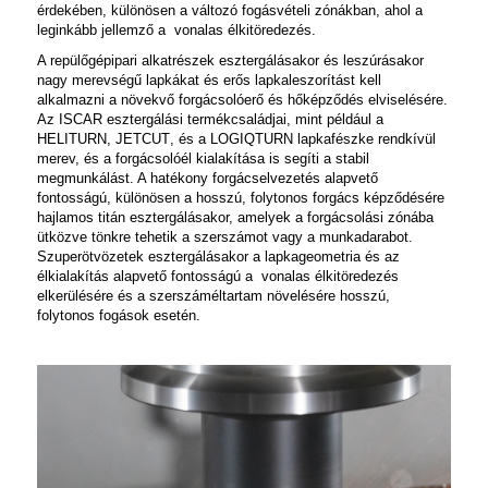
érdekében, különösen a változó fogásvételi zónákban, ahol a
leginkább jellemző a vonalas élkitöredezés.
A repülőgépipari alkatrészek esztergálásakor és leszúrásakor
nagy merevségű lapkákat és erős lapkaleszorítást kell
alkalmazni a növekvő forgácsolóerő és hőképződés elviselésére.
Az ISCAR esztergálási termékcsaládjai, mint például a
HELITURN
,
JETCUT
, és a
LOGIQTURN
lapkafészke rendkívül
merev, és a forgácsolóél kialakítása is segíti a stabil
megmunkálást. A hatékony forgácselvezetés alapvető
fontosságú, különösen a hosszú, folytonos forgács képződésére
hajlamos titán esztergálásakor, amelyek a forgácsolási zónába
ütközve tönkre tehetik a szerszámot vagy a munkadarabot.
Szuperötvözetek esztergálásakor a lapkageometria és az
élkialakítás alapvető fontosságú a vonalas élkitöredezés
elkerülésére és a szerszáméltartam növelésére hosszú,
folytonos fogások esetén.