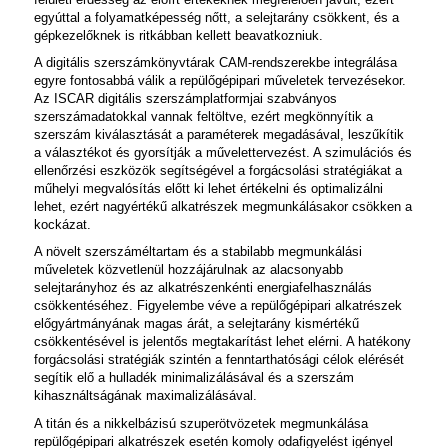
egyúttal a folyamatképesség nőtt, a selejtarány csökkent, és a
gépkezelőknek is ritkábban kellett beavatkozniuk.
A digitális szerszámkönyvtárak CAM-rendszerekbe integrálása
egyre fontosabbá válik a repülőgépipari műveletek tervezésekor.
Az ISCAR digitális szerszámplatformjai szabványos
szerszámadatokkal vannak feltöltve, ezért megkönnyítik a
szerszám kiválasztását a paraméterek megadásával, leszűkítik
a választékot és gyorsítják a művelettervezést. A szimulációs és
ellenőrzési eszközök segítségével a forgácsolási stratégiákat a
műhelyi megvalósítás előtt ki lehet értékelni és optimalizálni
lehet, ezért nagyértékű alkatrészek megmunkálásakor csökken a
kockázat.
A növelt szerszáméltartam és a stabilabb megmunkálási
műveletek közvetlenül hozzájárulnak az alacsonyabb
selejtarányhoz és az alkatrészenkénti energiafelhasználás
csökkentéséhez. Figyelembe véve a repülőgépipari alkatrészek
előgyártmányának magas árát, a selejtarány kismértékű
csökkentésével is jelentős megtakarítást lehet elérni. A hatékony
forgácsolási stratégiák szintén a fenntarthatósági célok elérését
segítik elő a hulladék minimalizálásával és a szerszám
kihasználtságának maximalizálásával.
A titán és a nikkelbázisú szuperötvözetek megmunkálása
repülőgépipari alkatrészek esetén komoly odafigyelést igényel