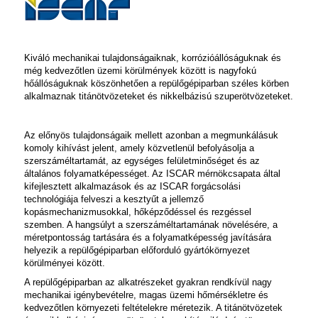
Kiváló mechanikai tulajdonságaiknak, korrózióállóságuknak és
még kedvezőtlen üzemi körülmények között is nagyfokú
hőállóságuknak köszönhetően a repülőgépiparban széles körben
alkalmaznak titánötvözeteket és nikkelbázisú szuperötvözeteket.
Az előnyös tulajdonságaik mellett azonban a megmunkálásuk
komoly kihívást jelent, amely közvetlenül befolyásolja a
szerszáméltartamát, az egységes felületminőséget és az
általános folyamatképességet. Az ISCAR mérnökcsapata által
kifejlesztett alkalmazások és az ISCAR forgácsolási
technológiája felveszi a kesztyűt a jellemző
kopásmechanizmusokkal, hőképződéssel és rezgéssel
szemben. A hangsúlyt a szerszáméltartamának növelésére, a
méretpontosság tartására és a folyamatképesség javítására
helyezik a repülőgépiparban előforduló gyártókörnyezet
körülményei között.
A repülőgépiparban az alkatrészeket gyakran rendkívül nagy
mechanikai igénybevételre, magas üzemi hőmérsékletre és
kedvezőtlen környezeti feltételekre méretezik. A titánötvözetek