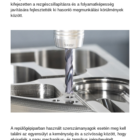
kifejezetten a rezgéscsillapításra és a folyamatképesség
javítására fejlesztették ki hasonló megmunkálási körülmények
között.
A repülőgépiparban használt szerszámanyagok esetén meg kell
találni az egyensúlyt a keménység és a szívósság között, hogy
elviseljék a nagy mechanikus- és termikus igénybevételt,