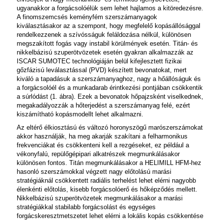
ugyanakkor a forgácsolóélük sem lehet hajlamos a kitöredezésre.
A finomszemcsés keményfém szerszámanyagok
kiválasztásakor az a szempont, hogy megfelelő kopásállósággal
rendelkezzenek a szívósságuk feláldozása nélkül, különösen
megszakított fogás vagy instabil körülmények esetén. Titán- és
nikkelbázisú szuperötvözetek esetén gyakran alkalmazzák az
ISCAR
SUMOTEC
technológiáján belül kifejlesztett fizikai
gőzfázisú leválasztással (PVD) készített bevonatokat, mert
kiváló a tapadásuk a szerszámanyaghoz, nagy a hőállóságuk és
a forgácsolóél és a munkadarab érintkezési pontjában csökkentik
a súrlódást (1. ábra). Ezek a bevonatok hőpajzsként viselkednek,
megakadályozzák a hőterjedést a szerszámanyag felé, ezért
kiszámítható kopásmodellt lehet alkalmazni.
Az eltérő élkiosztású és változó horonyszögű marószerszámokat
akkor használják, ha meg akarják szakítani a felharmonikus
frekvenciákat és csökkenteni kell a rezgéseket, ez például a
vékonyfalú, repülőgépipari alkatrészek megmunkálásakor
különösen fontos. Titán megmunkálásakor a
HELIMILL HFM
-hez
hasonló szerszámokkal végzett nagy előtolású marási
stratégiáknál csökkentett radiális terhelést lehet elérni nagyobb
élenkénti előtolás, kisebb forgácsolóerő és hőképződés mellett.
Nikkelbázisú szuperötvözetek megmunkálásakor a marási
stratégiákkal stabilabb forgácsolást és egységes
forgácskeresztmetszetet lehet elérni a lokális kopás csökkentése