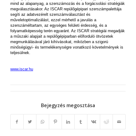
mind az alapanyag, a szerszámozás és a forgácsolási stratégiák
megválasztásakor. Az ISCAR repülőgépipari szerszámpalettája
segíti az adatvezérelt szerszámválasztást és
műveletoptimalizálást, ezzel mérhető a javulás a
szerszáméltartam, az egységes felületi érdesség, és a
folyamatképesség terén egyaránt. Az ISCAR stratégiái megadják
a műszaki alapjait a repülőgépiparban előforduló ötvözetek
megmunkálásával járó kihívásokat, miközben a szigorú
minőségügyi- és termelékenységre vonatkozó követelmények is
teljesülnek.
www.iscar.hu
Bejegyzés megosztása