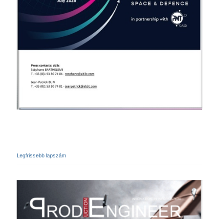
Legfrissebb lapszám