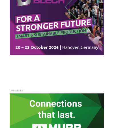
– HIRDETÉS –