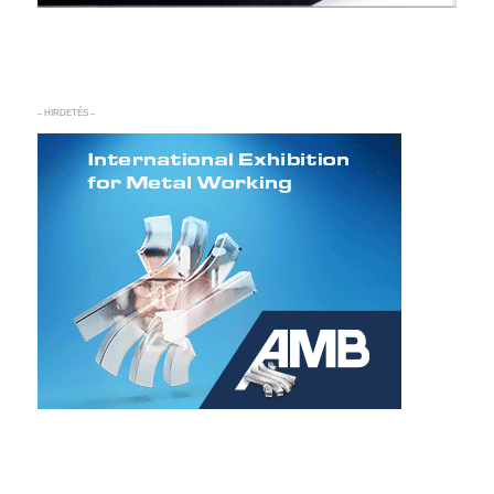
– HIRDETÉS –