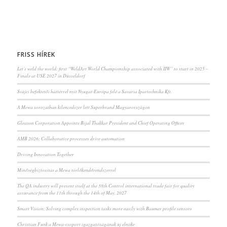
FRISS HÍREK
Let’s weld the world: first “WeldArt World Championship associated with IIW” to start in 2025 –
Finals at USE 2027 in Düsseldorf
Svájci befektetői háttérrel nyit Nyugat-Európa felé a Savaria Ipartechnika Kft.
A Mewa sorozatban kilencedszer lett Superbrand Magyarországon
Gleason Corporation Appoints Bijal Thakkar President and Chief Operating Officer
AMB 2026: Collaborative processes drive automation
Driving Innovation Together
Minőségbiztosítás a Mewa törlőkendőrendszerrel
The QA industry will present itself at the 38th Control international trade fair for quality
assurance from the 11th through the 14th of May, 2027
Smart Vision: Solving complex inspection tasks more easily with Baumer profile sensors
Christian Funk a Mewa-csoport igazgatóságának új elnöke