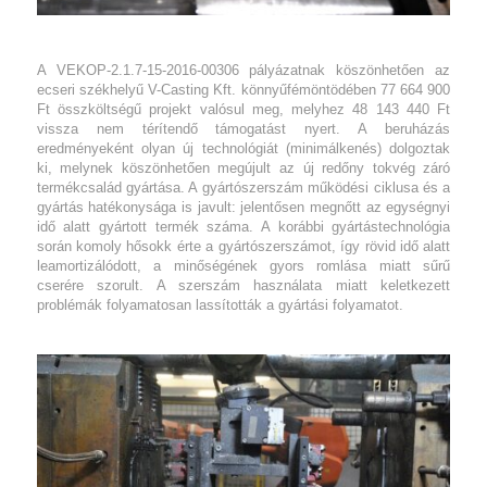
A VEKOP-2.1.7-15-2016-00306 pályázatnak
köszönhetően az
ecseri székhelyű V-Casting Kft.
könnyűfémöntödében 77 664 900
Ft összköltségű
projekt valósul meg, melyhez 48 143 440 Ft
vissza
nem térítendő támogatást nyert. A beruházás
eredményeként olyan új technológiát (minimálkenés)
dolgoztak
ki, melynek köszönhetően
megújult az új redőny tokvég záró
termékcsalád
gyártása. A gyártószerszám működési ciklusa és
a
gyártás hatékonysága is javult: jelentősen megnőtt
az egységnyi
idő alatt gyártott termék száma.
A korábbi gyártástechnológia
során komoly hősokk
érte a gyártószerszámot, így rövid idő alatt
leamortizálódott,
a minőségének gyors romlása miatt sűrű
cserére
szorult. A szerszám használata miatt keletkezett
problémák
folyamatosan lassították a gyártási folyamatot.