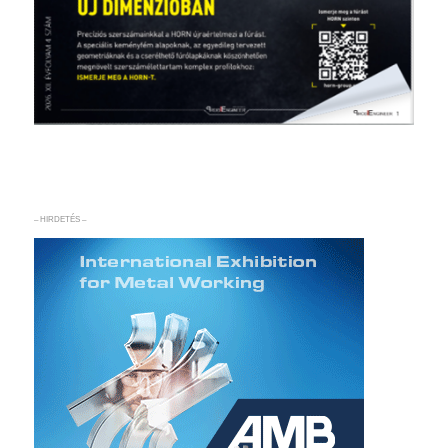
– HIRDETÉS –