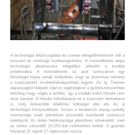
A technológia felülvizsgálata és cseréje elengedhetetlenné
vált a
korszerű és minőségi munkavégzéshez.
A minimálkenés alapú
technológia alkalmazása megoldást jelentett
a korábbi
problémákra. A minimálkenés az acél szerszámon
egy
filmréteget képez annak érdekében, hogy az alumínium
öntvény
a szerszámból kivehető/elválasztható legyen.
Az új, Trennex
alapanyagból felépülő olaj/víz segítségével
a gyártószerszámban
belsőleg megy végbe a lehűlés, így a
korábbi külső hősokk nem
okoz károkat.
A hősokk kiiktatásával nő a szerszám élettartama
is,
mely kedvezőbb előállítási költséget idéz elő. Az új
technológia
környezetbarát, hiszen a leválasztó anyag csekély
mennyisége miatt jelentősen kevesebb kezelendő
szennyvíz
keletkezik.
Az öntés hatékonysága jelentősen növekedett, mert
az
öntési ciklusidőt 10-15%-kal csökkenteni tudták. A gyártási
folyamat 21 napról 17 napra esett vissza.