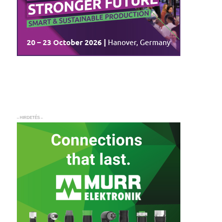
– HIRDETÉS –