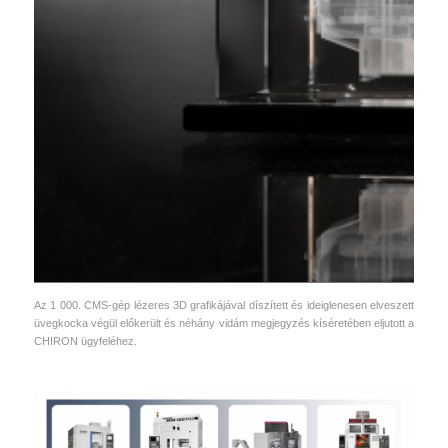
Az 1 000. CMS-gép lézeres 3D grafikájával díszített és ideiglenesen elveszett
üvegkocka végül előkerült és néhány vidám megjegyzés kíséretében eljutott a
CHIRON ügyfeléhez.