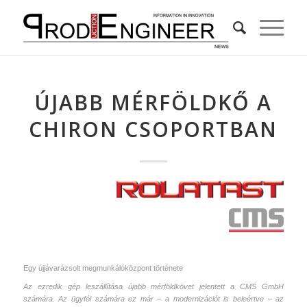
ÚJABB MÉRFÖLDKŐ A
CHIRON CSOPORTBAN
Egy újjávarázsolt megmunkálóközpont története
Az ezredik gép leszállítása újabb mérföldkövet jelentett a CMS GmbH
számára. Az ügyfél számára ez már – a modernizációt is beleértve – az