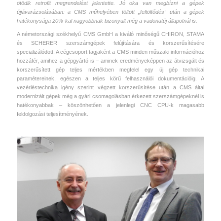
ötödik retrofit megrendelést jelentette. Jó oka van megbízni a gépek
újjávarázsolásában: a CMS műhelyében töltött „feltöltődés” után a gépek
hatékonysága 20%-kal nagyobbnak bizonyult még a vadonatúj állapotnál is.
A németországi székhelyű CMS GmbH a kiváló minőségű CHIRON, STAMA
és SCHERER szerszámgépek felújítására és korszerűsítésére
specializálódott. A cégcsoport tagjaként a CMS minden műszaki információhoz
hozzáfér, amihez a gépgyártó is – aminek eredményeképpen az átvizsgált és
korszerűsített gép teljes mértékben megfelel egy új gép technikai
paramétereinek, egészen a teljes körű felhasználói dokumentációig. A
vezérléstechnika igény szerint végzett korszerűsítése után a CMS által
modernizált gépek még a gyári csomagolásban érkezett szerszámgépeknél is
hatékonyabbak – köszönhetően a jelenlegi CNC CPU-k magasabb
feldolgozási teljesítményének.