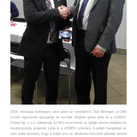
2018. februárja különleges okot adott az ünneplésre. Rui Böninger, a CMS
GmbH ügyvezető igazgatója az ezredik felújított gépet adta át a LEIBER-
Poland Sp. z o.o. vállalatnak. A CMS ezzel immár az ötödik sikeres felújítási és
modernizációs projektet zárta le a LEIBER számára. A vidám hangulatot az
sem tudta elrontani, hogy a külön erre az alkalomra készített ajándék ezúttal