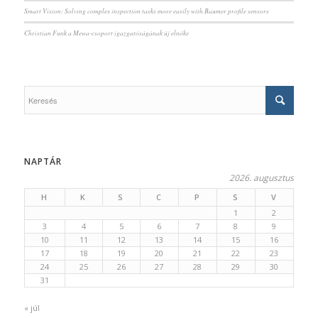
Smart Vision: Solving complex inspection tasks more easily with Baumer profile sensors
Christian Funk a Mewa-csoport igazgatóságának új elnöke
NAPTÁR
2026. augusztus
H
K
S
C
P
S
V
1
2
3
4
5
6
7
8
9
10
11
12
13
14
15
16
17
18
19
20
21
22
23
24
25
26
27
28
29
30
31
« júl