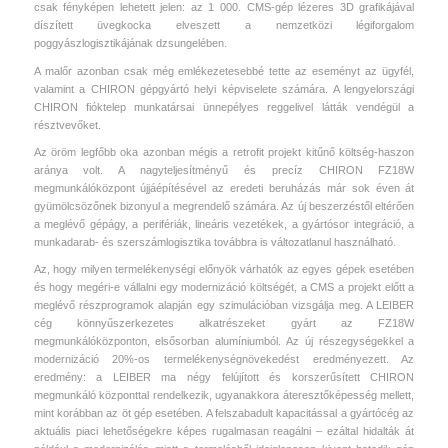
csak fényképen lehetett jelen: az 1 000. CMS-gép lézeres 3D grafikájával
díszített üvegkocka elveszett a nemzetközi légiforgalom
poggyászlogisztikájának dzsungelében.
A malőr azonban csak még emlékezetesebbé tette az eseményt az ügyfél,
valamint a CHIRON gépgyártó helyi képviselete számára. A lengyelországi
CHIRON fióktelep munkatársai ünnepélyes reggelivel látták vendégül a
résztvevőket.
Az öröm legfőbb oka azonban mégis a retrofit projekt kitűnő költség-haszon
aránya volt. A nagyteljesítményű és precíz CHIRON FZ18W
megmunkálóközpont újjáépítésével az eredeti beruházás már sok éven át
gyümölcsözőnek bizonyul a megrendelő számára. Az új beszerzéstől eltérően
a meglévő gépágy, a perifériák, lineáris vezetékek, a gyártósor integráció, a
munkadarab- és szerszámlogisztika továbbra is változatlanul használható.
Az, hogy milyen termelékenységi előnyök várhatók az egyes gépek esetében
és hogy megéri-e vállalni egy modernizáció költségét, a CMS a projekt előtt a
meglévő részprogramok alapján egy szimulációban vizsgálja meg. A LEIBER
cég könnyűszerkezetes alkatrészeket gyárt az FZ18W
megmunkálóközponton, elsősorban alumíniumból. Az új részegységekkel a
modernizáció 20%-os termelékenységnövekedést eredményezett. Az
eredmény: a LEIBER ma négy felújított és korszerűsített CHIRON
megmunkáló központtal rendelkezik, ugyanakkora áteresztőképesség mellett,
mint korábban az öt gép esetében. A felszabadult kapacitással a gyártócég az
aktuális piaci lehetőségekre képes rugalmasan reagálni – ezáltal hidalták át