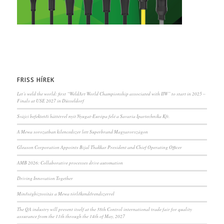
FRISS HÍREK
Let’s weld the world: first “WeldArt World Championship associated with IIW” to start in 2025 –
Finals at USE 2027 in Düsseldorf
Svájci befektetői háttérrel nyit Nyugat-Európa felé a Savaria Ipartechnika Kft.
A Mewa sorozatban kilencedszer lett Superbrand Magyarországon
Gleason Corporation Appoints Bijal Thakkar President and Chief Operating Officer
AMB 2026: Collaborative processes drive automation
Driving Innovation Together
Minőségbiztosítás a Mewa törlőkendőrendszerrel
The QA industry will present itself at the 38th Control international trade fair for quality
assurance from the 11th through the 14th of May, 2027