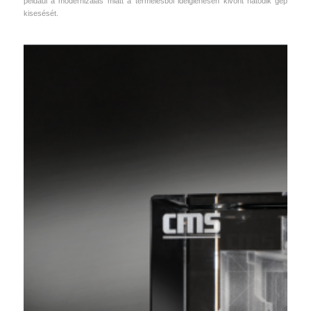
például a modernizálás miatt a termelésből ideiglenesen kivont hatodik gép
kisesését.