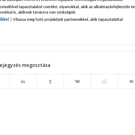
pviselőivel tapasztalatot cserélni, olyanokkal, akik az alkalmazásfejlesztés t
nokkal is, akiknek tanácsra van szükségük.
ikkel
| Vitassa meg futó projektjeit partnereikkel, akik tapasztalattal
ejegyzés megosztása