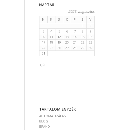
NAPTÁR
2026. augusztus
H
K
S
C
P
S
V
1
2
3
4
5
6
7
8
9
10
11
12
13
14
15
16
17
18
19
20
21
22
23
24
25
26
27
28
29
30
31
« júl
TARTALOMJEGYZÉK
AUTOMATIZÁLÁS
BLOG
BRAND