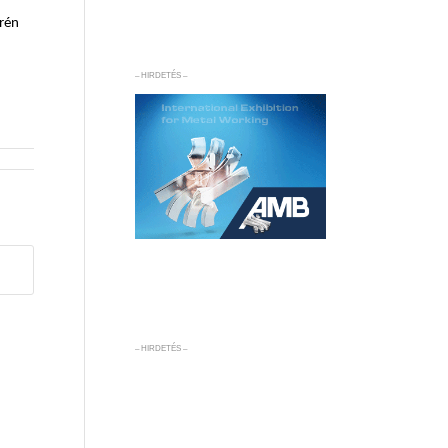
erén
– HIRDETÉS –
– HIRDETÉS –