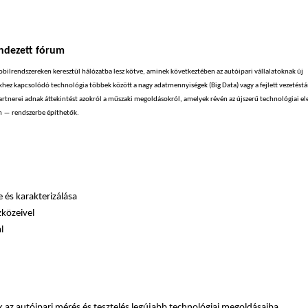
endezett fórum
mobilrendszereken keresztül hálózatba lesz kötve, aminek következtében az autóipari vállalatoknak új
hez kapcsolódó technológia többek között a nagy adatmennyiségek (Big Data) vagy a fejlett vezetés
partnerei adnak áttekintést azokról a műszaki megoldásokról, amelyek révén az újszerű technológiai e
ően ― rendszerbe építhetők.
 és karakterizálása
zközeivel
l
 az autóipari mérés és tesztelés legújabb technológiai megoldásaiba.