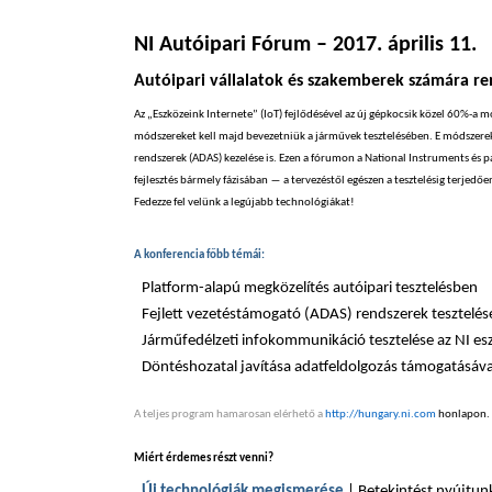
NI Autóipari Fórum – 2017. április 11.
Autóipari vállalatok és szakemberek számára r
Az „Eszközeink Internete” (IoT) fejlődésével az új gépkocsik közel 60%-a 
módszereket kell majd bevezetniük a járművek tesztelésében. E módszerek
rendszerek (ADAS) kezelése is. Ezen a fórumon a National Instruments és 
fejlesztés bármely fázisában ― a tervezéstől egészen a tesztelésig terjed
Fedezze fel velünk a legújabb technológiákat!
A konferencia főbb témái:
Platform-alapú megközelítés autóipari tesztelésben
Fejlett vezetéstámogató (ADAS) rendszerek tesztelése
Járműfedélzeti infokommunikáció tesztelése az NI es
Döntéshozatal javítása adatfeldolgozás támogatásáva
A teljes program hamarosan elérhető a
http://hungary.ni.com
honlapon.
Miért érdemes részt venni?
Új technológiák megismerése
| Betekintést nyújtunk