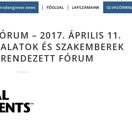
/prodengineer.news
FŐOLDAL
LAPSZÁMAINK
OLVASÓINKN
ÓRUM – 2017. ÁPRILIS 11.
LALATOK ÉS SZAKEMBEREK
 RENDEZETT FÓRUM