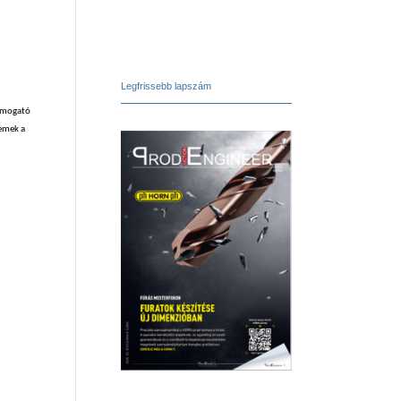
Legfrissebb lapszám
támogató
lemek a