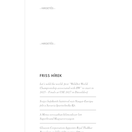
– HIRDETÉS –
– HIRDETÉS –
FRISS HÍREK
Let’s weld the world: first “WeldArt World
Championship associated with IIW” to start in
2025 – Finals at USE 2027 in Düsseldorf
Svájci befektetői háttérrel nyit Nyugat-Európa
felé a Savaria Ipartechnika Kft.
A Mewa sorozatban kilencedszer lett
Superbrand Magyarországon
Gleason Corporation Appoints Bijal Thakkar
President and Chief Operating Officer