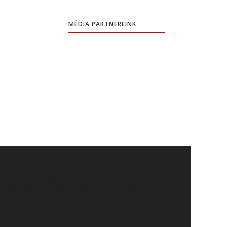
MÉDIA PARTNEREINK
Adószám:23769508-2-41 | Cégjegyzékszám: 01-09-977274 |
Cégbíróság: Pest Megyei Bíróság, mint Cégbíróság