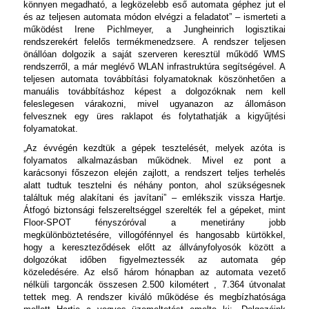
könnyen megadható, a legközelebb eső automata géphez jut el
és az teljesen automata módon elvégzi a feladatot” – ismerteti a
működést Irene Pichlmeyer, a Jungheinrich logisztikai
rendszerekért felelős termékmenedzsere. A rendszer teljesen
önállóan dolgozik a saját szerveren keresztül működő WMS
rendszerről, a már meglévő WLAN infrastruktúra segítségével. A
teljesen automata továbbítási folyamatoknak köszönhetően a
manuális továbbításhoz képest a dolgozóknak nem kell
feleslegesen várakozni, mivel ugyanazon az állomáson
felvesznek egy üres raklapot és folytathatják a kigyűjtési
folyamatokat.
„Az évvégén kezdtük a gépek tesztelését, melyek azóta is
folyamatos alkalmazásban működnek. Mivel ez pont a
karácsonyi főszezon elején zajlott, a rendszert teljes terhelés
alatt tudtuk tesztelni és néhány ponton, ahol szükségesnek
találtuk még alakítani és javítani” – emlékszik vissza Hartje.
Átfogó biztonsági felszereltséggel szerelték fel a gépeket, mint
Floor-SPOT fényszóróval a menetirány jobb
megkülönböztetésére, villogófénnyel és hangosabb kürtökkel,
hogy a kereszteződések előtt az állványfolyosók között a
dolgozókat időben figyelmeztessék az automata gép
közeledésére.
Az első három hónapban az automata vezető
nélküli targoncák összesen 2.500 kilométert , 7.364 útvonalat
tettek meg. A rendszer kiváló működése és megbízhatósága