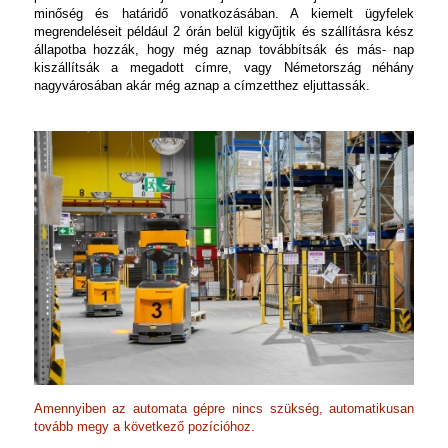
minőség és határidő vonatkozásában. A kiemelt ügyfelek
megrendeléseit például 2 órán belül kigyűjtik és szállításra kész
állapotba hozzák, hogy még aznap továbbítsák és más- nap
kiszállítsák a megadott címre, vagy Németország néhány
nagyvárosában akár még aznap a címzetthez eljuttassák.
Amennyiben az automata gépre nincs szükség, automatikusan
tovább megy a következő pozícióhoz.