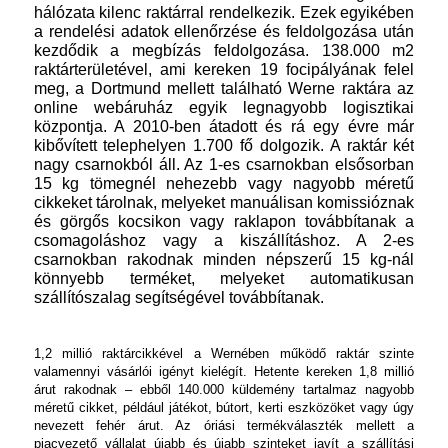
hálózata kilenc raktárral rendelkezik. Ezek egyikében
a rendelési adatok ellenőrzése és feldolgozása után
kezdődik a megbízás feldolgozása. 138.000 m2
raktárterületével, ami kereken 19 focipályának felel
meg, a Dortmund mellett található Werne raktára az
online webáruház egyik legnagyobb logisztikai
központja. A 2010-ben átadott és rá egy évre már
kibővített telephelyen 1.700 fő dolgozik. A raktár két
nagy csarnokból áll. Az 1-es csarnokban elsősorban
15 kg tömegnél nehezebb vagy nagyobb méretű
cikkeket tárolnak, melyeket manuálisan komissióznak
és görgős kocsikon vagy raklapon továbbítanak a
csomagoláshoz vagy a kiszállításhoz. A 2-es
csarnokban rakodnak minden népszerű 15 kg-nál
könnyebb terméket, melyeket automatikusan
szállítószalag segítségével továbbítanak.
1,2 millió raktárcikkével a Wernében működő raktár szinte
valamennyi vásárlói igényt kielégít. Hetente kereken 1,8 millió
árut rakodnak – ebből 140.000 küldemény tartalmaz nagyobb
méretű cikket, például játékot, bútort, kerti eszközöket vagy úgy
nevezett fehér árut. Az óriási termékválaszték mellett a
piacvezető vállalat újabb és újabb szinteket javít a szállítási