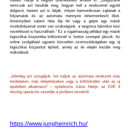
mellett Hartje a vegyes üzemeltetést emelte ki: „Dolgozóink
nemcsak azt tanulták meg, hogyan kell a rendszerrel együtt
dolgozni, hanem azt is látják, milyen harmonikusan zajlanak a
folyamatok és az automata mennyire tehermentesíti őket.
Amennyiben valami hiba lép fel vagy a gépre egy másik
munkafolyamat során van szükségünk, a targonca bármikor kézi
vezérléssel is használható.”
Ez a rugalmasság például egy másik
logisztikai központba költözésnél is fontos szerepet játszik. Az
online szolgáltató ugyanis közvetlen szomszédságában egy új
logisztikai központot épített, amely az év elején kezdte meg
működését.
„Jelenleg azt vizsgáljuk, hol tudjuk az automata rendszert más
területeken, más telephelyeken vagy a költözködés után az új
épületben alkalmazni” – nyilatkozta Julius Hartje, az EDE 4
részleg operációs vezetője a jövőbeni tervekről.
https://www.jungheinrich.hu/