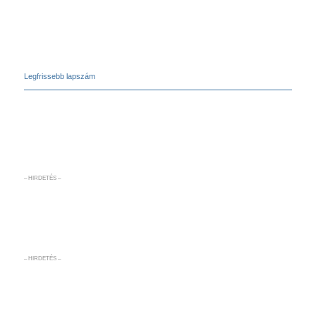
Legfrissebb lapszám
– HIRDETÉS –
– HIRDETÉS –