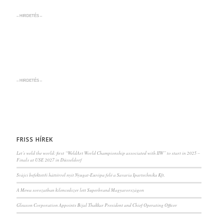
– HIRDETÉS –
– HIRDETÉS –
FRISS HÍREK
Let’s weld the world: first “WeldArt World Championship associated with IIW” to start in 2025 –
Finals at USE 2027 in Düsseldorf
Svájci befektetői háttérrel nyit Nyugat-Európa felé a Savaria Ipartechnika Kft.
A Mewa sorozatban kilencedszer lett Superbrand Magyarországon
Gleason Corporation Appoints Bijal Thakkar President and Chief Operating Officer