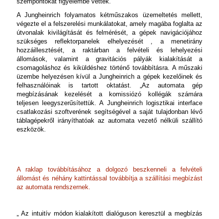
szempontokat figyelembe vették.
A Jungheinrich folyamatos kétműszakos üzemeltetés mellett,
végezte el a felszerelési munkálatokat, amely magába foglalta az
útvonalak kivilágítását és felmérését, a gépek navigációjához
szükséges reflektorpanelek elhelyezését , a menetirány
hozzáillesztését, a raktárban a felvételi és lehelyezési
állomások, valamint a gravitációs pályák kialakítását a
csomagoláshoz és kiküldéshez történő továbbításra.
A műszaki
üzembe helyezésen kívül a Jungheinrich a gépek kezelőinek és
felhasználóinak is tartott oktatást. „Az automata gép
megbízásának kezelését a komissiózó kollégák számára
teljesen leegyszerűsítettük. A Jungheinrich logisztikai interface
csatlakozási szoftverének segítségével a saját tulajdonban lévő
táblagépekről irányíthatóak az automata vezető nélküli szállító
eszközök.
A raklap továbbításához a dolgozó beszkenneli a felvételi
állomást és néhány kattintással továbbítja a szállítási megbízást
az automata rendszernek.
„ Az intuitív módon kialakított dialóguson keresztül a megbízás