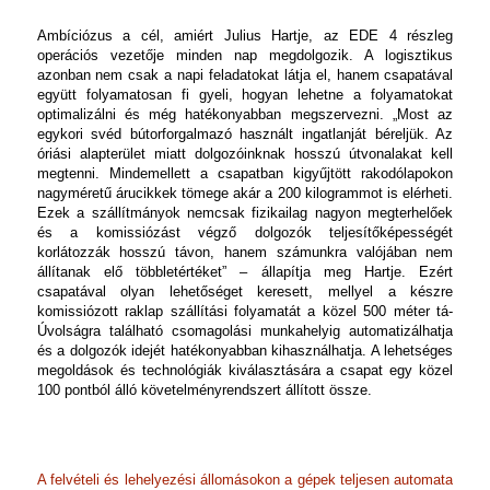
Ambíciózus a cél, amiért Julius Hartje, az EDE 4 részleg
operációs vezetője minden nap megdolgozik. A logisztikus
azonban nem csak a napi feladatokat látja el, hanem csapatával
együtt folyamatosan fi gyeli, hogyan lehetne a folyamatokat
optimalizálni és még hatékonyabban megszervezni.
„Most az
egykori svéd bútorforgalmazó használt ingatlanját béreljük. Az
óriási alapterület miatt dolgozóinknak hosszú útvonalakat kell
megtenni. Mindemellett a csapatban kigyűjtött rakodólapokon
nagyméretű árucikkek tömege akár a 200 kilogrammot is elérheti.
Ezek a szállítmányok nemcsak fizikailag nagyon megterhelőek
és a komissiózást végző dolgozók teljesítőképességét
korlátozzák hosszú távon, hanem számunkra valójában nem
állítanak elő többletértéket” – állapítja meg Hartje. Ezért
csapatával olyan lehetőséget keresett, mellyel a készre
komissiózott raklap szállítási folyamatát a közel 500 méter tá-
Úvolságra található csomagolási munkahelyig automatizálhatja
és a dolgozók idejét hatékonyabban kihasználhatja. A lehetséges
megoldások és technológiák kiválasztására a csapat egy közel
100 pontból álló követelményrendszert állított össze.
A felvételi és lehelyezési állomásokon a gépek teljesen automata