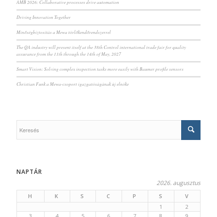
AMB 2026: Collaborative processes drive automation
Driving Innovation Together
Minőségbiztosítás a Mewa törlőkendőrendszerrel
The QA industry will present itself at the 38th Control international trade fair for quality
assurance from the 11th through the 14th of May, 2027
Smart Vision: Solving complex inspection tasks more easily with Baumer profile sensors
Christian Funk a Mewa-csoport igazgatóságának új elnöke
NAPTÁR
2026. augusztus
H
K
S
C
P
S
V
1
2
3
4
5
6
7
8
9