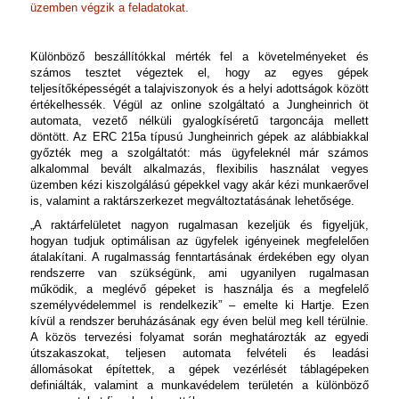
üzemben végzik a feladatokat.
Különböző beszállítókkal mérték fel a követelményeket és
számos tesztet végeztek el, hogy az egyes gépek
teljesítőképességét a talajviszonyok és a helyi adottságok között
értékelhessék. Végül az online szolgáltató a Jungheinrich öt
automata, vezető nélküli gyalogkíséretű targoncája mellett
döntött. Az ERC 215a típusú Jungheinrich gépek az alábbiakkal
győzték meg a szolgáltatót: más ügyfeleknél már számos
alkalommal bevált alkalmazás, flexibilis használat vegyes
üzemben kézi kiszolgálású gépekkel vagy akár kézi munkaerővel
is, valamint a raktárszerkezet megváltoztatásának lehetősége.
„A raktárfelületet nagyon rugalmasan kezeljük és figyeljük,
hogyan tudjuk optimálisan az ügyfelek igényeinek megfelelően
átalakítani. A rugalmasság fenntartásának érdekében egy olyan
rendszerre van szükségünk, ami ugyanilyen rugalmasan
működik, a meglévő gépeket is használja és a megfelelő
személyvédelemmel is rendelkezik” – emelte ki Hartje. Ezen
kívül a rendszer beruházásának egy éven belül meg kell térülnie.
A közös tervezési folyamat során meghatározták az egyedi
útszakaszokat, teljesen automata felvételi és leadási
állomásokat építettek, a gépek vezérlését táblagépeken
definiálták, valamint a munkavédelem területén a különböző