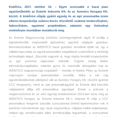
Kiskőrös, 2017. október 10. – Egyre szorosabb a hazai piaci
együttműködés az Eckerle Industrie Kft. és az Aventics Hungary Kft.
között. A kiskőrösi célgép gyártó egység és az egri pneumatika üzem
sikeres kooperációja számos közös részvételű szakmai rendezvényben,
fejlesztésben, egyetemi projektekben, valamint egy évtizednyi
eredményes munkában mutatkozik meg.
Az Eckerle Magyarország kiskőrösi üzemegységének egyik fő profilja a
legkülönbözőbb megrendelői igényekhez igazított célgépek gyártása.
Berendezéseikbe az AVENTICS hazai gyártású termékeit építik be, így a
vállalat kapcsolata az egyedi pneumatika megoldások szakértőivel a minőségi
technológián alapul. „Büszkék vagyunk rá, hogy régóta fennálló kooperációnk
az egri üzemmel olajozottan működik. Cégünk mindig hiteles
információszolgáltatást, valamint gyors és maximális támogatást kap az
AVENTICS magyarországi csapatától” – mondta el Hubina Péter, az Eckerle
cégcsoport európai automatizálási vezetője.
Mára a két cég
együttműködésének jelképévé vált az Aventics Hungary Kft. részére gyártott
CCC hengerprés, mivel az egri pneumatikagyártó az Eckerle által készített
célgépekkel állítja elő pneumatikus egységeit. Ennek a présnek a
megtervezésével és az első egység kivitelezésével 2014-ben bízta meg az
AVENTICS Hungary az Eckerle Industrie Kft.-t, melynek fő célja a CCC
pneumatikus hengerek speciális szerszámmal történő leperemezése volt. A
kiskőrösi mérnököknek egy olyan ergonomikus célgépet kellett kialakítaniuk,
mellyel egy termékcsalád teljes termékskálája legyártható, a szerszámok