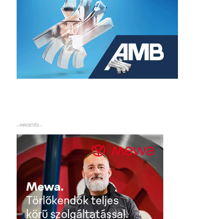
– HIRDETÉS –