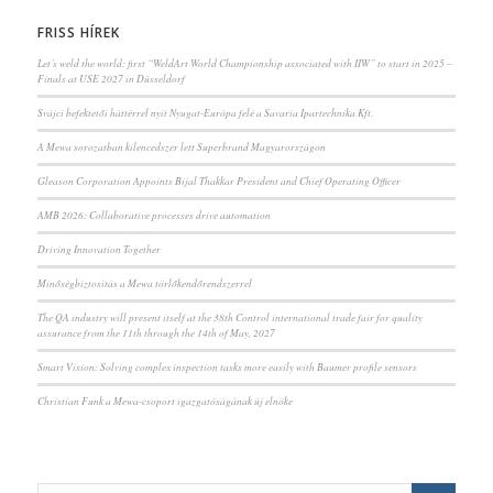
FRISS HÍREK
Let’s weld the world: first “WeldArt World Championship associated with IIW” to start in 2025 –
Finals at USE 2027 in Düsseldorf
Svájci befektetői háttérrel nyit Nyugat-Európa felé a Savaria Ipartechnika Kft.
A Mewa sorozatban kilencedszer lett Superbrand Magyarországon
Gleason Corporation Appoints Bijal Thakkar President and Chief Operating Officer
AMB 2026: Collaborative processes drive automation
Driving Innovation Together
Minőségbiztosítás a Mewa törlőkendőrendszerrel
The QA industry will present itself at the 38th Control international trade fair for quality
assurance from the 11th through the 14th of May, 2027
Smart Vision: Solving complex inspection tasks more easily with Baumer profile sensors
Christian Funk a Mewa-csoport igazgatóságának új elnöke