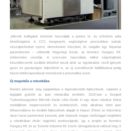
„Mérnök kollégáink örömmel használják a pontos út- és erőmérés adta
lehetőségeket. A CCC hengerprés segítségével precízebben tudnak
visszajelzéseket nyerni, elemzéseket készíteni, és reagálni egy folyamat
paramétereire – vélekedik Hegymegi István, az Aventics Hungary Kft.
értékesítési vezetője. A szerszám használata nélkül végrehajtható
készülékcserék továbbá lehetővé teszik akár az egydarabos vevői igények
gyors és gazdaságos teljesítését is, az új szerelősorok felállításával pedig
házon belüli kapacitásait menedzseli a pneumatika üzem.
Új megoldás a robotikába
Rendre jelennek meg napjainkban a legmodernebb fejlesztések, valamint a
legújabb gyártók az ipari robotizálás területén. 2016-ban a Szegedi
Tudományegyetem Mérnöki Karán célul tűzték ki egy olyan robotkar fizikai
modelljének megtervezését és kivitelezését, mely alkalmas lehet ipari
felhasználásra és további fejlesztések alapját is képezi. Ehhez az intézmény
olyan hazai partnereket keresett, akik képesek magas minőséggel megfelelni
a robotikában elvárt nagyfokú pontosságnak, így a projekt az Aventics
Hungary Kft. és az Eckerle Industrie Kft. közös támogatásával valósult meg. A