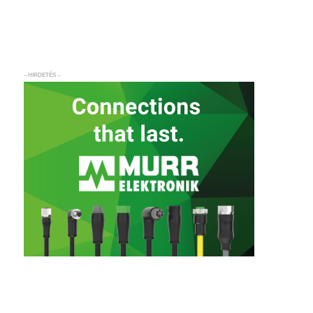
– HIRDETÉS –