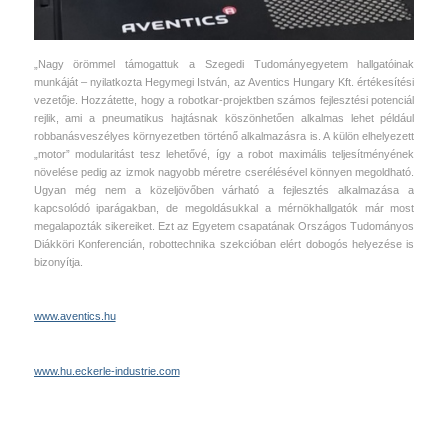
„Nagy örömmel támogattuk a Szegedi Tudományegyetem hallgatóinak
munkáját – nyilatkozta Hegymegi István, az Aventics Hungary Kft. értékesítési
vezetője. Hozzátette, hogy a robotkar-projektben számos fejlesztési potenciál
rejlik, ami a pneumatikus hajtásnak köszönhetően alkalmas lehet például
robbanásveszélyes környezetben történő alkalmazásra is. A külön elhelyezett
„motor” modularitást tesz lehetővé, így a robot maximális teljesítményének
növelése pedig az izmok nagyobb méretre cserélésével könnyen megoldható.
Ugyan még nem a közeljövőben várható a fejlesztés alkalmazása a
kapcsolódó iparágakban, de megoldásukkal a mérnökhallgatók már most
megalapozták sikereiket. Ezt az Egyetem csapatának Országos Tudományos
Diákköri Konferencián, robottechnika szekcióban elért dobogós helyezése is
bizonyítja.
www.aventics.hu
www.hu.eckerle-industrie.com