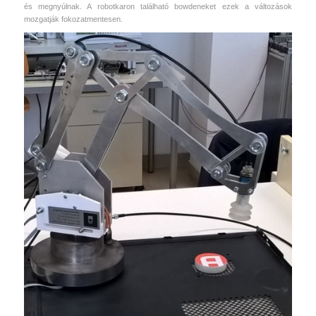
és megnyúlnak. A robotkaron található bowdeneket ezek a változások
mozgatják fokozatmentesen.