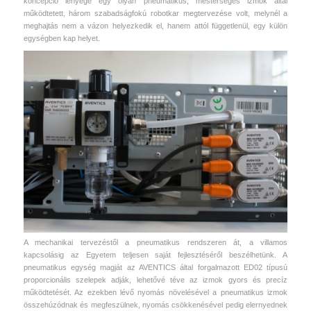
koncepció lényege egy olyan pneumatikus, mesterséges izmok által
működtetett, három szabadságfokú robotkar megtervezése volt, melynél a
meghajtás nem a vázon helyezkedik el, hanem attól függetlenül, egy külön
egységben kap helyet.
A mechanikai tervezéstől a pneumatikus rendszeren át, a villamos
kapcsolásig az Egyetem teljesen saját fejlesztéséről beszélhetünk. A
pneumatikus egység magját az AVENTICS által forgalmazott ED02 típusú
proporcionális szelepek adják, lehetővé téve az izmok gyors és precíz
működtetését. Az ezekben lévő nyomás növelésével a pneumatikus izmok
összehúzódnak és megfeszülnek, nyomás csökkenésével pedig elernyednek