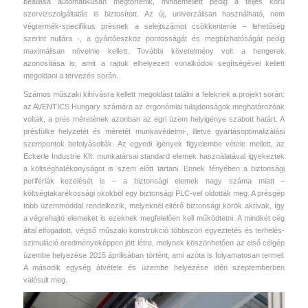
beállása automatikusan megtörténik, mindemellett pedig a teljes körű
szervizszolgáltatás is biztosított. Az új, univerzálisan használható, nem
végtermék-specifikus présnek a selejtszámot csökkentenie – lehetőség
szerint nullára -, a gyártóeszköz pontosságát és megbízhatóságát pedig
maximálisan növelnie kellett. További követelmény volt a hengerek
azonosítása is, amit a rajtuk elhelyezett vonalkódok segítségével kellett
megoldani a tervezés során.
Számos műszaki kihívásra kellett megoldást találni a feleknek a projekt során:
az AVENTICS Hungary számára az ergonómiai tulajdonságok meghatározóak
voltak, a prés méretének azonban az egri üzem helyigénye szabott határt. A
présfülke helyzetét és méretét munkavédelmi-, illetve gyártásoptimalizálási
szempontok befolyásolták. Az egyedi igények figyelembe vétele mellett, az
Eckerle Industrie Kft. munkatársai standard elemek használatával igyekeztek
a költséghatékonyságot is szem előtt tartani. Ennek fényében a biztonsági
perifériák kezelését is – a biztonsági elemek nagy száma miatt –
költségtakarékossági okokból egy biztonsági PLC-vel oldották meg. A présgép
több üzemmóddal rendelkezik, melyeknél eltérő biztonsági körök aktívak, így
a végrehajtó elemeket is ezeknek megfelelően kell működtetni. A mindkét cég
által elfogadott, végső műszaki konstrukció többszöri egyeztetés és terhelés-
szimuláció eredményeképpen jött létre, melynek köszönhetően az első célgép
üzembe helyezése 2015 áprilisában történt, ami azóta is folyamatosan termel.
A második egység átvétele és üzembe helyezése idén szeptemberben
valósult meg.