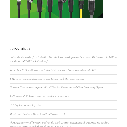
FRISS HÍREK
Let’s weld the world: first “WeldArt World Championship associated with IIW” to start in 2025 –
Finals at USE 2027 in Düsseldorf
Svájci befektetői háttérrel nyit Nyugat-Európa felé a Savaria Ipartechnika Kft.
A Mewa sorozatban kilencedszer lett Superbrand Magyarországon
Gleason Corporation Appoints Bijal Thakkar President and Chief Operating Officer
AMB 2026: Collaborative processes drive automation
Driving Innovation Together
Minőségbiztosítás a Mewa törlőkendőrendszerrel
The QA industry will present itself at the 38th Control international trade fair for quality
assurance from the 11th through the 14th of May, 2027