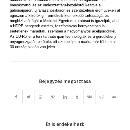
bányászattól és az ömlesztettáru-kezeléstől kezdve a
gabonaiparon, újrahasznosításon és széntüzelésű erőműveken át
egészen a kikötőkig. Termékeik kiemelkedő tartósságát és
megbízhatóságát a Miskolci Egyetem kutatásai is igazolják, ahol
a HDPE hengerek extrém, foszforsavas környezetben is
sértetlenek maradtak, szemben a hagyományos acélgörgőkkel.
Az EU-Roller a fenntartható ipari technológiák és a gördülékeny
anyagmozgatás elkötelezett szereplője, a márka már több mint
30 ország piacán van jelen.
Bejegyzés megosztása
Ez is érdekelheti: