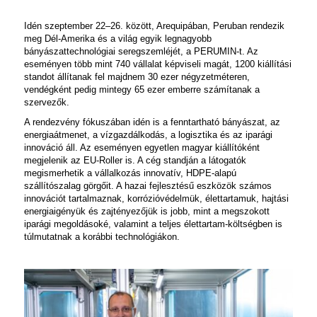
Idén szeptember 22–26. között, Arequipában, Peruban rendezik
meg Dél-Amerika és a világ egyik legnagyobb
bányászattechnológiai seregszemléjét, a PERUMIN-t. Az
eseményen több mint 740 vállalat képviseli magát, 1200 kiállítási
standot állítanak fel majdnem 30 ezer négyzetméteren,
vendégként pedig mintegy 65 ezer emberre számítanak a
szervezők.
A rendezvény fókuszában idén is a fenntartható bányászat, az
energiaátmenet, a vízgazdálkodás, a logisztika és az iparági
innováció áll. Az eseményen egyetlen magyar kiállítóként
megjelenik az EU-Roller is. A cég standján a látogatók
megismerhetik a vállalkozás innovatív, HDPE-alapú
szállítószalag görgőit. A hazai fejlesztésű eszközök számos
innovációt tartalmaznak, korrózióvédelmük, élettartamuk, hajtási
energiaigényük és zajtényezőjük is jobb, mint a megszokott
iparági megoldásoké, valamint a teljes élettartam-költségben is
túlmutatnak a korábbi technológiákon.