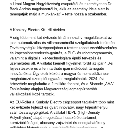
a Limai Magyar Nagykövetség csapatától és személyesen Dr.
Beck András nagykövettől is, akik az esemény ideje alatt is
támogatják majd a munkánkat” ‒ tette hozzá a szakember.
A Konkoly Electro Kft.-ről röviden
A cég több mint két évtizede kínál innovatív megoldásokat az
ipari automatizálás és villamosmérnöki szolgáltatások területén.
Tevékenységük középpontjában a testreszabott vezérlőszekrény-
és kapcsolóberendezés-gyártás, a PLC- és robotprogramozás,
valamint a digitális iker-technológiára épülő tervezés és
üzemeltetés áll. A vállalat kiemelt figyelmet fordít az ipar 4.0-s
fejlesztésekre és a fenntartható ipari működést támogató
innovációkra. Ügyfeleik között a magyar és nemzetközi ipar
meghatározó szereplői egyaránt megtalálhatók. 2024. évi
árbevétele meghaladta a 2 milliárd forintot, és a Bisnode „AAA”
Tanúsítvány alapján Magyarország legmegbízhatóbb
vállalkozásai közé tartozik.
Az
EU-Roller
a Konkoly Electro cégcsoport tagjaként több mint
két évtizede fejleszt és gyárt innovatív, nagy teljesítményű
szállítószalag-görgőket. A vállalat HDPE (High-Density
Polyethylene) alapú megoldásai hosszú élettartamot,
korrózióállóságot, alacsony zajszintet és energiahatékony
működést biztosítanak a legkülönfélébb iparágakban – a