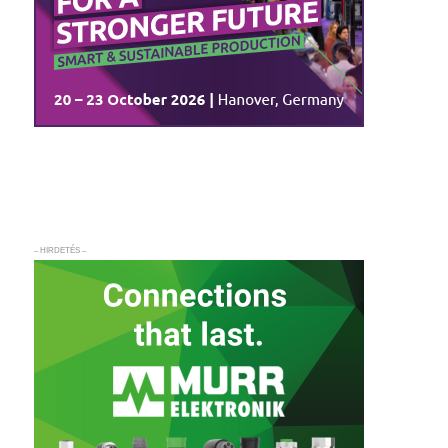
– HIRDETÉS –