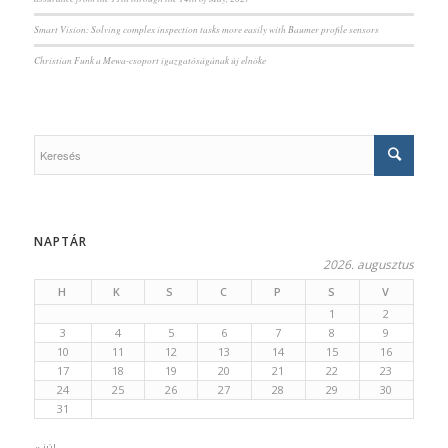
Smart Vision: Solving complex inspection tasks more easily with Baumer profile sensors
Christian Funk a Mewa-csoport igazgatóságának új elnöke
NAPTÁR
2026. augusztus
H
K
S
C
P
S
V
1
2
3
4
5
6
7
8
9
10
11
12
13
14
15
16
17
18
19
20
21
22
23
24
25
26
27
28
29
30
31
« júl