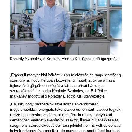
Konkoly Szabolcs, a
Konkoly Electro Kft. ügyvezető igazgatója
„Egyedüli magyar kiállítóként külön felelősség és nagy lehetőség
számunkra, hogy Peruban közvetlenül mutathatjuk be a hazai
fejlesztésű görgőtechnológiát a latin-amerikai bányaipari
szereplőknek” – mondta Konkoly Szabolcs, az EU-Roller
márkanév mögött álló Konkoly Electro Kft. ügyvezetője.
„Célunk, hogy partnereink szállítószalag-rendszereit
megbízhatóbbá, energiahatékonyabbá és fenntarthatóbbá tegyük,
illetve új partnerkapcsolatokat építsünk ki a helyi bányászat,
cementipar, energetikai-erőművi szektor, illetve hulladékkezelési
szegmens szereplőivel. A kiállítási jelenlét nem is volt evidens, a
helyek már egy éve beteltek, de nagyon sok segítséget kaptunk