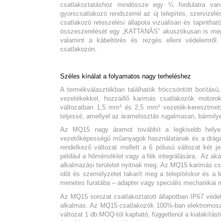
csatlakoztatáshoz mindössze egy ¼ fordulatra van
gyorscsatlakozó rendszerrel az új telepítés, szervizel
csatlakozó reteszelési állapota vizuálisan és tapintha
összeszerelését egy „KATTANÁS” akusztikusan is meger
valamint a kábeltörés és rezgés elleni védelemről
csatlakozón.
Széles kínálat a folyamatos nagy terheléshez
A termékválasztékban találhatók fröccsöntött borítás
vezetékekkel, hozzáillő karimás csatlakozók motoro
változatban 1,5 mm² és 2,5 mm² vezeték-keresztmetsze
teljessé, amellyel az áramelosztás rugalmasan, bármily
Az MQ15 nagy áramot továbbít a legkisebb helyen,
vezetőképességű műanyagok használatának és a drága f
rendelkező változat mellett a 6 pólusú változat két je
például a hőmérséklet vagy a fék integrálására. Az aká
alkalmazási területet nyitnak meg. Az MQ15 karimás csa
időt és személyzetet takarít meg a telepítéskor és a
menetes furatába – adapter vagy speciális mechanikai 
Az MQ15 sorozat csatlakoztatott állapotban IP67 védet
alkalmas. Az MQ15 csatlakozók 100%-ban elektromosan 
változat 1 db MOQ-tól kapható, függetlenül a kialakítást