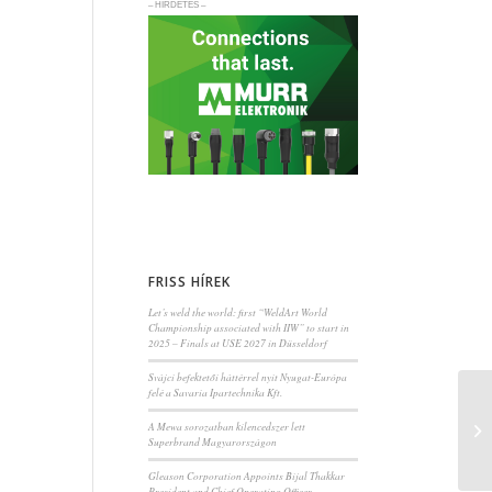
– HIRDETÉS –
FRISS HÍREK
Let’s weld the world: first “WeldArt World
Championship associated with IIW” to start in
2025 – Finals at USE 2027 in Düsseldorf
Svájci befektetői háttérrel nyit Nyugat-Európa
felé a Savaria Ipartechnika Kft.
A Mewa sorozatban kilencedszer lett
Superbrand Magyarországon
Gleason Corporation Appoints Bijal Thakkar
President and Chief Operating Officer