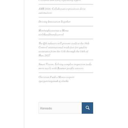
AMB 2026: Collaborative processes drive
automation
Driving Innovation Together
Minőségbiztosítás a Mewa
törlőkendőrendszerrel
The QA industry will present itself at the 38th
Control international trade fair for quality
assurance from the 11th through the 14th of
May, 2027
Smart Vision: Solving complex inspection tasks
more easily with Baumer profile sensors
Christian Funk a Mewa-csoport
igazgatóságának új elnöke