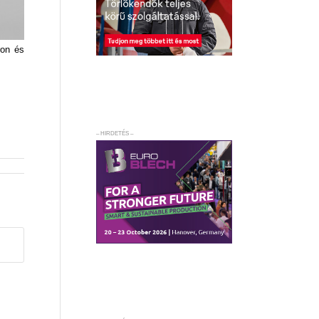
ron és
– HIRDETÉS –