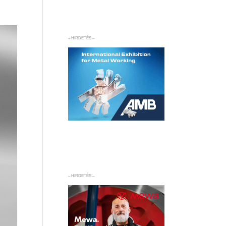
– HIRDETÉS –
– HIRDETÉS –