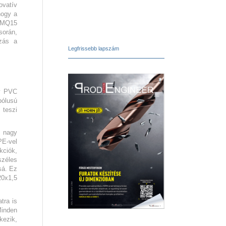
ovatív
hogy a
z MQ15
során,
ozás a
Legfrissebb lapszám
ny PVC
pólusú
 teszi
a nagy
PE-vel
kciók,
széles
sá. Ez
20x1,5
tra is
Minden
kezik,