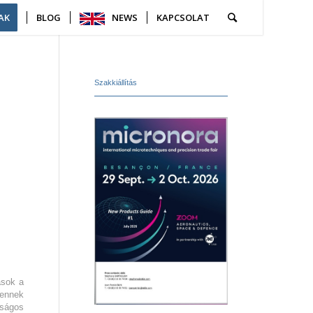
AK
BLOG
NEWS
KAPCSOLAT
Szakkiállítás
ások a
 ennek
nságos