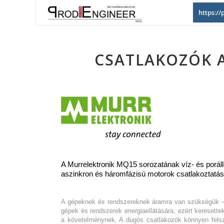
https:/
CSATLAKOZÓK 
A Murrelektronik MQ15 sorozatának víz- és poráll
aszinkron és háromfázisú motorok csatlakoztatás
A gépeknek és rendszereknek áramra van szükségük –
gépek és rendszerek energiaellátására, ezért keresett
a követelménynek. A dugós csatlakozók könnyen fels