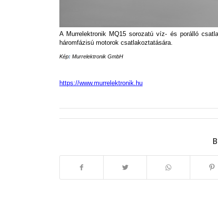
A Murrelektronik MQ15 sorozatú víz- és porálló csatl
háromfázisú motorok csatlakoztatására.
Kép
:
Murrelektronik GmbH
https://www.murrelektronik.hu
B