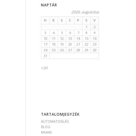
NAPTÁR
2026. augusztus
H
K
S
C
P
S
V
1
2
3
4
5
6
7
8
9
10
11
12
13
14
15
16
17
18
19
20
21
22
23
24
25
26
27
28
29
30
31
« júl
TARTALOMJEGYZÉK
AUTOMATIZÁLÁS
BLOG
BRAND