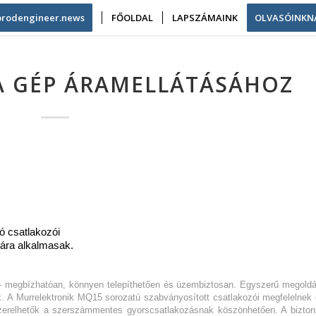
/prodengineer.news
FŐOLDAL
LAPSZÁMAINK
OLVASÓINKN
A GÉP ÁRAMELLÁTÁSÁHOZ
ó csatlakozói
ára alkalmasak.
 megbízhatóan, könnyen telepíthetően és üzembiztosan. Egyszerű megold
ek. A Murrelektronik MQ15 sorozatú szabványosított csatlakozói megfelelnek
zerelhetők a szerszámmentes gyorscsatlakozásnak köszönhetően. A bizto