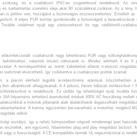
 szükség, és a csatlakozó IP67-es szigeteléssel rendelkezik. Az inn
és és karbantartás szerelési ideje akár 80 százalékkal csökken. Az a tény, 
tóan is jelölve van, hozzájárul a biztonságos összeszereléshez. Emellett a
ősíti. A teljes PUR borítás gondoskodik a biztonságról a beavatkozások 
. További védelmet nyújt egy zárószerkezet és egy védőtömlő-csatlak
ú, előkonfekcionált csatlakozók nagy teherbírású PUR vagy költséghatéko
k bekötéséhez, valamint önzáró változatok is. Mindez elérhető 4 és 6 
ttel. A termékportfóliót az öntött kábelekkel ellátott h-elosztó megoldás
en switchnél elvezethető, így csökkentve a csatlakozási pontok számát.
 a piacon elérhető legjobb ár-teljesítmény aránnyal, köszönhetően 
ém alkatrészek elhagyásának. A 4 pólusú, három hálózati érintkezővel + 
lzőérintkezővel is rendelkezik. Ez utóbbi így lehetőséget nyújt további fun
r 16A folyamatos terhelésű áramátviteli értékek 600V AC feszültség mellett 
tlakozókkal a motorok pillanatok alatt átalakíthatók dugaszolható megoldás
 karbantartáskor. A karima egyszerűen becsavarható a motorház meglévő M
megoldás nélkül.
tségi osztályú, így a nehéz környezetben végzett mindennapi ipari használa
teszteltek, ami egyszerű, hibamentes plug and play megoldást biztosít. 
ól vagy a hosszúságtól. A CE-kompatibilis termék UL-regisztrációval is rendel