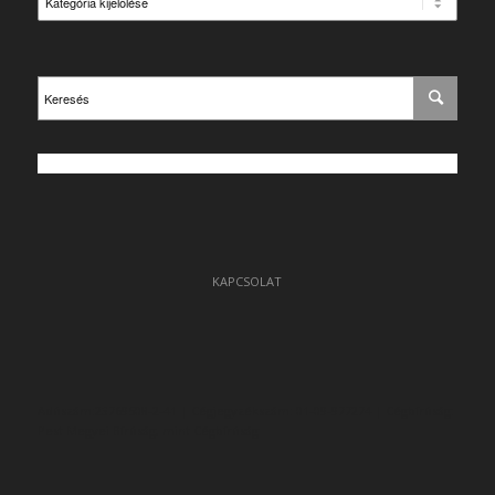
KAPCSOLAT
Adószám:23769508-2-41 | Cégjegyzékszám: 01-09-977274 | Cégbíróság:
Pest Megyei Bíróság, mint Cégbíróság