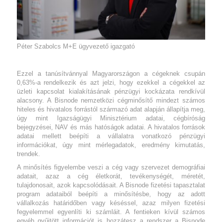
Péter Szabolcs M+E ügyvezető igazgató
Ezzel a tanúsítvánnyal Magyarországon a cégeknek csupán
0,63%-a rendelkezik és azt jelzi, hogy ezekkel a cégekkel az
üzleti
kapcsolat kialakításának pénzügyi kockázata rendkívül
alacsony.
A Bisnode nemzetközi cégminősítő mindezt számos
hiteles és
hivatalos forrástól származó adat alapján állapítja meg,
úgy mint
Igazságügyi Minisztérium adatai, cégbíróság
bejegyzései, NAV és
más hatóságok adatai.
A hivatalos források
adatai mellett beépíti a vállalatra vonatkozó
pénzügyi
információkat, úgy mint mérlegadatok, eredmény
kimutatás,
trendek.
A minősítés figyelembe veszi a cég vagy szervezet demográfiai
adatait, azaz a cég életkorát, tevékenységét, méretét,
tulajdonosait,
azok kapcsolódásait.
A Bisnode fizetési tapasztalat
program adataiból
beépíti a minősítésbe, hogy az adott
vállalkozás
határidőben vagy késéssel, azaz milyen fizetési
fegyelemmel
egyenlíti ki számláit.
A fentieken kívül számos
egyéb gyűjtött információt
is hozzátesz a rendszer a Bisnode