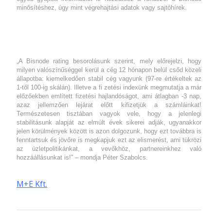
minősítéshez,
úgy mint végrehajtási adatok vagy sajtóhírek.
„A Bisnode rating besorolásunk szerint, mely
előrejelzi, hogy
milyen valószínűséggel kerül a
cég 12 hónapon belül csőd közeli
állapotba: kiemelkedően
stabil cég vagyunk (97-re értékeltek
az
1-től 100-ig skálán).
Illetve a fi zetési indexünk megmutatja a már
előzőekben
említett fizetési hajlandóságot, ami átlagban
-3 nap,
azaz jellemzően lejárat előtt kifi
zetjük a számláinkat!
Természetesen tisztában vagyok vele, hogy a jelenlegi
stabilitásunk alapját az elmúlt évek sikerei
adják, ugyanakkor
jelen körülmények között
is azon dolgozunk, hogy ezt továbbra is
fenntartsuk és jövőre
is megkapjuk ezt az elismerést, ami tükrözi
az üzletpolitikánkat,
a vevőkhöz, partnereinkhez való
hozzáállásunkat is!” –
mondja Péter Szabolcs.
M+E Kft.