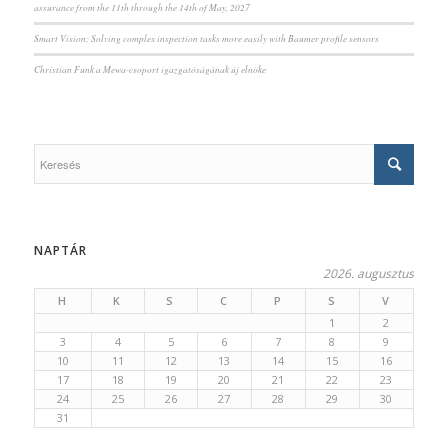
assurance from the 11th through the 14th of May, 2027
Smart Vision: Solving complex inspection tasks more easily with Baumer profile sensors
Christian Funk a Mewa-csoport igazgatóságának új elnöke
NAPTÁR
2026. augusztus
H
K
S
C
P
S
V
1
2
3
4
5
6
7
8
9
10
11
12
13
14
15
16
17
18
19
20
21
22
23
24
25
26
27
28
29
30
31