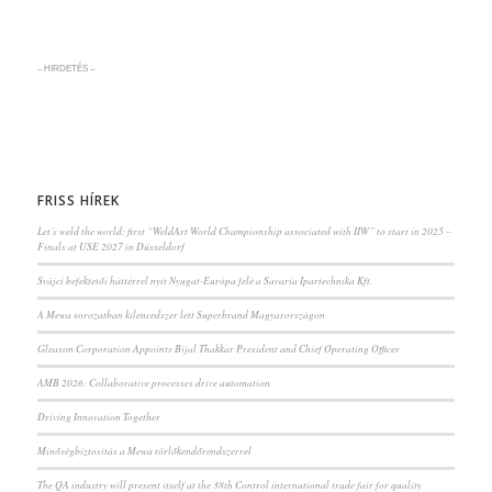
– HIRDETÉS –
FRISS HÍREK
Let’s weld the world: first “WeldArt World Championship associated with IIW” to start in 2025 –
Finals at USE 2027 in Düsseldorf
Svájci befektetői háttérrel nyit Nyugat-Európa felé a Savaria Ipartechnika Kft.
A Mewa sorozatban kilencedszer lett Superbrand Magyarországon
Gleason Corporation Appoints Bijal Thakkar President and Chief Operating Officer
AMB 2026: Collaborative processes drive automation
Driving Innovation Together
Minőségbiztosítás a Mewa törlőkendőrendszerrel
The QA industry will present itself at the 38th Control international trade fair for quality