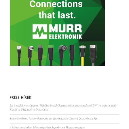
FRISS HÍREK
Let’s weld the world: first “WeldArt World Championship associated with IIW” to start in 2025 –
Finals at USE 2027 in Düsseldorf
Svájci befektetői háttérrel nyit Nyugat-Európa felé a Savaria Ipartechnika Kft.
A Mewa sorozatban kilencedszer lett Superbrand Magyarországon