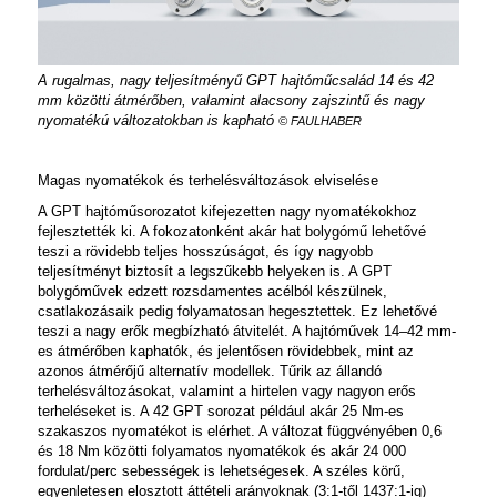
A rugalmas, nagy teljesítményű GPT hajtóműcsalád 14 és 42
mm közötti átmérőben, valamint alacsony zajszintű és nagy
nyomatékú változatokban is kapható
© FAULHABER
Magas nyomatékok és terhelésváltozások elviselése
A GPT hajtóműsorozatot kifejezetten nagy nyomatékokhoz
fejlesztették ki. A fokozatonként akár hat bolygómű lehetővé
teszi a rövidebb teljes hosszúságot, és így nagyobb
teljesítményt biztosít a legszűkebb helyeken is. A GPT
bolygóművek edzett rozsdamentes acélból készülnek,
csatlakozásaik pedig folyamatosan hegesztettek. Ez lehetővé
teszi a nagy erők megbízható átvitelét. A hajtóművek 14–42 mm-
es átmérőben kaphatók, és jelentősen rövidebbek, mint az
azonos átmérőjű alternatív modellek. Tűrik az állandó
terhelésváltozásokat, valamint a hirtelen vagy nagyon erős
terheléseket is. A 42 GPT sorozat például akár 25 Nm-es
szakaszos nyomatékot is elérhet. A változat függvényében 0,6
és 18 Nm közötti folyamatos nyomatékok és akár 24 000
fordulat/perc sebességek is lehetségesek. A széles körű,
egyenletesen elosztott áttételi arányoknak (3:1-től 1437:1-ig)