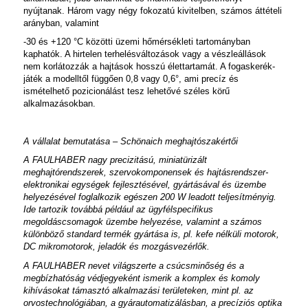
nyújtanak. Három vagy négy fokozatú kivitelben, számos áttételi
arányban, valamint
-30 és +120 °C közötti üzemi hőmérsékleti tartományban
kaphatók. A hirtelen terhelésváltozások vagy a vészleállások
nem korlátozzák a hajtások hosszú élettartamát. A fogaskerék-
játék a modelltől függően 0,8
vagy 0,6°, ami precíz és
ismételhető pozicionálást tesz lehetővé széles körű
alkalmazásokban.
A vállalat bemutatása – Schönaich meghajtószakértői
A FAULHABER nagy precizitású, miniatürizált
meghajtórendszerek, szervokomponensek és hajtásrendszer-
elektronikai egységek fejlesztésével, gyártásával és üzembe
helyezésével foglalkozik egészen 200 W leadott teljesítményig.
Ide tartozik továbbá például az ügyfélspecifikus
megoldáscsomagok üzembe helyezése, valamint a számos
különböző standard termék gyártása is, pl. kefe nélküli motorok,
DC mikromotorok, jeladók és mozgásvezérlők.
A FAULHABER nevet világszerte a csúcsminőség és a
megbízhatóság védjegyeként ismerik a komplex és komoly
kihívásokat támasztó alkalmazási területeken, mint pl. az
orvostechnológiában, a gyárautomatizálásban, a precíziós optika