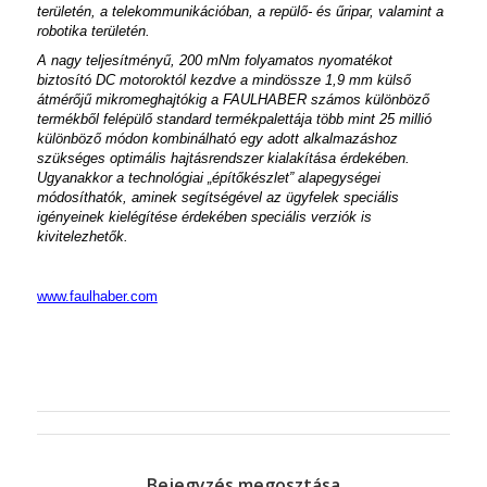
területén, a telekommunikációban, a repülő- és űripar, valamint a
robotika területén.
A nagy teljesítményű, 200 mNm folyamatos nyomatékot
biztosító DC motoroktól kezdve a mindössze 1,9 mm külső
átmérőjű mikromeghajtókig a FAULHABER számos különböző
termékből felépülő standard termékpalettája több mint 25 millió
különböző módon kombinálható egy adott alkalmazáshoz
szükséges optimális hajtásrendszer kialakítása érdekében.
Ugyanakkor a technológiai „építőkészlet” alapegységei
módosíthatók, aminek segítségével az ügyfelek speciális
igényeinek kielégítése érdekében speciális verziók is
kivitelezhetők.
www.faulhaber.com
Bejegyzés megosztása