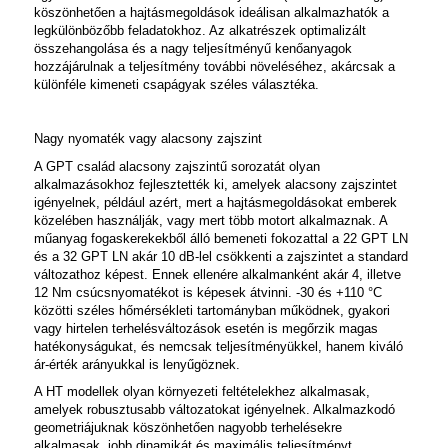
köszönhetően a hajtásmegoldások ideálisan alkalmazhatók a
legkülönbözőbb feladatokhoz. Az alkatrészek optimalizált
összehangolása és a nagy teljesítményű kenőanyagok
hozzájárulnak a teljesítmény további növeléséhez, akárcsak a
különféle kimeneti csapágyak széles választéka.
Nagy nyomaték vagy alacsony zajszint
A GPT család alacsony zajszintű sorozatát olyan
alkalmazásokhoz fejlesztették ki, amelyek alacsony zajszintet
igényelnek, például azért, mert a hajtásmegoldásokat emberek
közelében használják, vagy mert több motort alkalmaznak. A
műanyag fogaskerekekből álló bemeneti fokozattal a 22 GPT LN
és a 32 GPT LN akár 10 dB-lel csökkenti a zajszintet a standard
változathoz képest. Ennek ellenére alkalmanként akár 4, illetve
12 Nm csúcsnyomatékot is képesek átvinni. -30 és +110 °C
közötti széles hőmérsékleti tartományban működnek, gyakori
vagy hirtelen terhelésváltozások esetén is megőrzik magas
hatékonyságukat, és nemcsak teljesítményükkel, hanem kiváló
ár-érték arányukkal is lenyűgöznek.
A HT modellek olyan környezeti feltételekhez alkalmasak,
amelyek robusztusabb változatokat igényelnek. Alkalmazkodó
geometriájuknak köszönhetően nagyobb terhelésekre
alkalmasak, jobb dinamikát és maximális teljesítményt