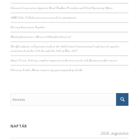
Gleason Corporation Appoints Bijal Thakkar President and Chief Operating Officer
AMB 2026: Collaborative processes drive automation
Driving Innovation Together
Minőségbiztosítás a Mewa törlőkendőrendszerrel
The QA industry will present itself at the 38th Control international trade fair for quality
assurance from the 11th through the 14th of May, 2027
Smart Vision: Solving complex inspection tasks more easily with Baumer profile sensors
Christian Funk a Mewa-csoport igazgatóságának új elnöke
NAPTÁR
2026. augusztus