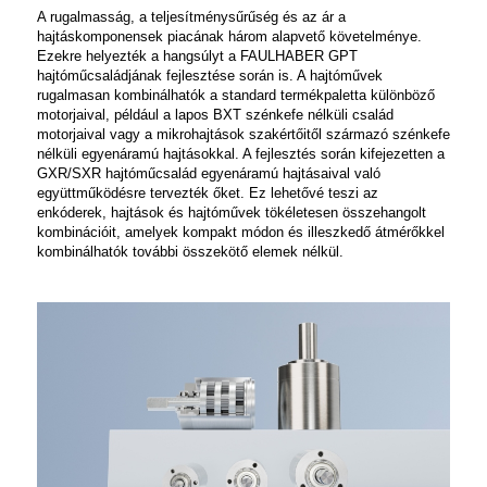
A rugalmasság, a teljesítménysűrűség és az ár a
hajtáskomponensek piacának három alapvető követelménye.
Ezekre helyezték a hangsúlyt a FAULHABER GPT
hajtóműcsaládjának fejlesztése során is. A hajtóművek
rugalmasan kombinálhatók a standard termékpaletta különböző
motorjaival, például a lapos BXT szénkefe nélküli család
motorjaival vagy a mikrohajtások szakértőitől származó szénkefe
nélküli egyenáramú hajtásokkal. A fejlesztés során kifejezetten a
GXR/SXR hajtóműcsalád egyenáramú hajtásaival való
együttműködésre tervezték őket. Ez lehetővé teszi az
enkóderek, hajtások és hajtóművek tökéletesen összehangolt
kombinációit, amelyek kompakt módon és illeszkedő átmérőkkel
kombinálhatók további összekötő elemek nélkül.