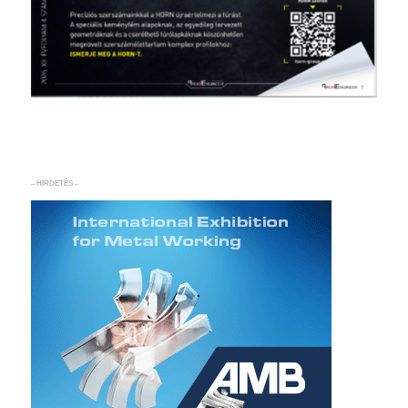
– HIRDETÉS –