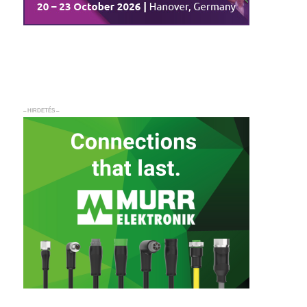
– HIRDETÉS –