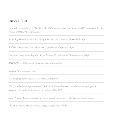
FRISS HÍREK
Let’s weld the world: first “WeldArt World Championship associated with IIW” to start in 2025 –
Finals at USE 2027 in Düsseldorf
Svájci befektetői háttérrel nyit Nyugat-Európa felé a Savaria Ipartechnika Kft.
A Mewa sorozatban kilencedszer lett Superbrand Magyarországon
Gleason Corporation Appoints Bijal Thakkar President and Chief Operating Officer
AMB 2026: Collaborative processes drive automation
Driving Innovation Together
Minőségbiztosítás a Mewa törlőkendőrendszerrel
The QA industry will present itself at the 38th Control international trade fair for quality
assurance from the 11th through the 14th of May, 2027
Smart Vision: Solving complex inspection tasks more easily with Baumer profile sensors
Christian Funk a Mewa-csoport igazgatóságának új elnöke