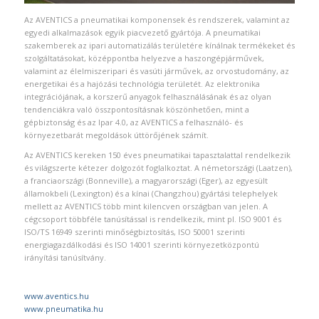
Az AVENTICS a pneumatikai komponensek és rendszerek, valamint az
egyedi alkalmazások egyik piacvezető gyártója. A pneumatikai
szakemberek az ipari automatizálás területére kínálnak termékeket és
szolgáltatásokat, középpontba helyezve a haszongépjárművek,
valamint az élelmiszeripari és vasúti járművek, az orvostudomány, az
energetikai és a hajózási technológia területét. Az elektronika
integrációjának, a korszerű anyagok felhasználásának és az olyan
tendenciákra való összpontosításnak köszönhetően, mint a
gépbiztonság és az Ipar 4.0, az AVENTICS a felhasználó- és
környezetbarát megoldások úttörőjének számít.
Az AVENTICS kereken 150 éves pneumatikai tapasztalattal rendelkezik
és világszerte kétezer dolgozót foglalkoztat. A németországi (Laatzen),
a franciaországi (Bonneville), a magyarországi (Eger), az egyesült
államokbeli (Lexington) és a kínai (Changzhou) gyártási telephelyek
mellett az AVENTICS több mint kilencven országban van jelen. A
cégcsoport többféle tanúsítással is rendelkezik, mint pl. ISO 9001 és
ISO/TS 16949 szerinti minőségbiztosítás, ISO 50001 szerinti
energiagazdálkodási és ISO 14001 szerinti környezetközpontú
irányítási tanúsítvány.
www.aventics.hu
www.pneumatika.hu