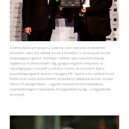
A kétfordulós versenyen a szakmai zsűri helyszíni értékelését
követően, idén hét vállalat került a döntőbe: a versenyzők között
műanyagipari gyártó, textilipari vállalat, ipari automatizálással
foglalkozó multinacionális cég, gyógyszergyártó telephely és
repülőgépipari szereplő is indult a címért. Az összetett díjat a
pneumatikai gyártó Aventics Hungary Kft. nyerte a tíz milliárd forint
feletti éves nettó árbevétellel rendelkező vállalatok között, miután
három fő kategóriában – Legjobb menedzsment folyamatok,
Gyártástámogató folyamatok, Energiahatékonyság – is legjobbnak
bizonyult.