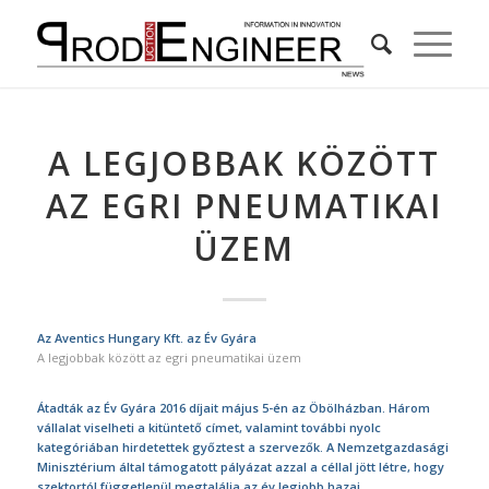
A LEGJOBBAK KÖZÖTT
AZ EGRI PNEUMATIKAI
ÜZEM
Az Aventics Hungary Kft. az Év Gyára
A legjobbak között az egri pneumatikai üzem
Átadták az Év Gyára 2016 díjait május 5-én az Öbölházban. Három
vállalat viselheti a kitüntető címet, valamint további nyolc
kategóriában hirdetettek győztest a szervezők. A Nemzetgazdasági
Minisztérium által támogatott pályázat azzal a céllal jött létre, hogy
szektortól függetlenül megtalálja az év legjobb hazai