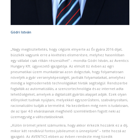
Gödri István
„Nagy megtiszteltetés, hogy cégünk elnyerte az Év gyára 2016 díjat,
büszkék vagyunk erre a kivételes elismerésre, melyhez hasonlóban
egy vállalat csak ritkán részesülhet” – mondta Gödri István, az Aventics
Hungary Kft. ügyvezető igazgatója. Az elmúlt tíz évben az egri
pneumatikai üzem munkatársai azon dolgoztak, hogy folyamatosan
növeljék a gyár versenyképességét, javítsák folyamataikat, amelyhez
mindig a legmodernebb technológiákat hívták segítségül. Rendszerbe
foglalták az automatizálás, a szenzortechnológia és az internet adta
lehetőségeket, amelyek a digitalizált gyártás alapjait adják. Ezek olyan
előnyöket tudnak nyújtani, melyekkel egyszerűsíteni, szabványosítani,
racionalizálni tudják a termelést. Ha kezdetben még nem is tudatosan,
de az Ipar 4.0 elvárásainak megfelelő szemléletben fogott neki az
üzemegység a változtatásoknak.
„Külön örömet jelent számunkra, hogy akkor érkezik hozzánk ez a díj,
mikor két rendkívül fontos jubileumot is ünneplünk” – tette hozzá az
igazgató. Az AVENTICS ebben az évben rendezte meg tizedik