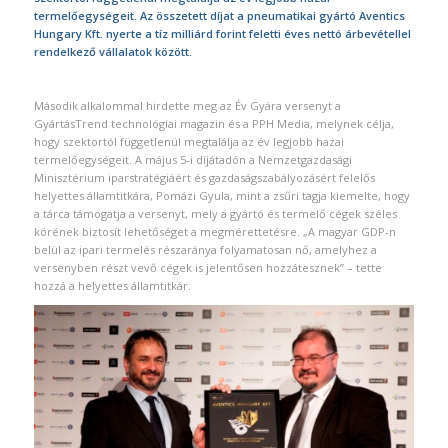
termelőegységeit. Az összetett díjat a pneumatikai gyártó Aventics
Hungary Kft. nyerte a tíz milliárd forint feletti éves nettó árbevétellel
rendelkező vállalatok között.
Második alkalommal hirdette meg az Év Gyára versenyt a
GyártásTrend technológiai magazin és a PPH Media, melynek célja,
hogy szektortól függetlenül megtalálja az év legjobb hazai
termelőegységeit. A május 5-i díjátadón a Nemzetgazdasági
Minisztérium iparstratégiáért és gazdaságszabályozásért felelős
helyettes államtitkára, Pomázi Gyula, mint a zsűri tagja kiemelte, hogy
a tárca támogatja a versenyt, mely a gyártó és termelő cégek széles
körének biztosít lehetőséget a megmérettetésre. „A magyar GDP-n
belül az ipari termelés részaránya folyamatosan nő, amelyhez a
versenyben részt vevő cégek is jelentősen hozzátesznek” – tette
hozzá a helyettes államtitkár.