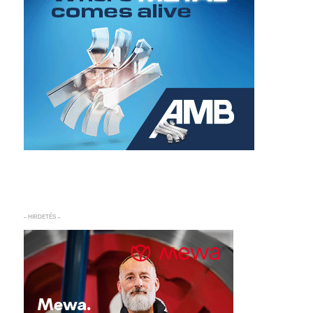
– HIRDETÉS –