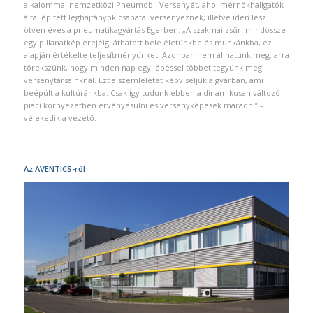
alkalommal nemzetközi Pneumobil Versenyét, ahol mérnökhallgatók
által épített léghajtányok csapatai versenyeznek, illetve idén lesz
ötven éves a pneumatikagyártás Egerben. „A szakmai zsűri mindössze
egy pillanatkép erejéig láthatott bele életünkbe és munkánkba, ez
alapján értékelte teljesítményünket. Azonban nem állhatunk meg, arra
törekszünk, hogy minden nap egy lépéssel többet tegyünk meg
versenytársainknál. Ezt a szemléletet képviseljük a gyárban, ami
beépült a kultúránkba. Csak így tudunk ebben a dinamikusan változó
piaci környezetben érvényesülni és versenyképesek maradni” –
vélekedik a vezető.
Az AVENTICS-ről