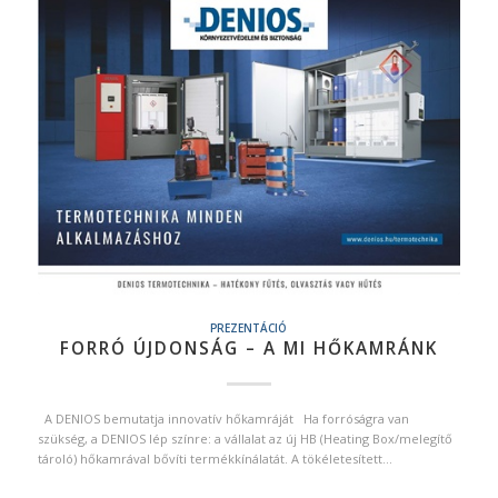
PREZENTÁCIÓ
FORRÓ ÚJDONSÁG – A MI HŐKAMRÁNK
A DENIOS bemutatja innovatív hőkamráját Ha forróságra van
szükség, a DENIOS lép színre: a vállalat az új HB (Heating Box/melegítő
tároló) hőkamrával bővíti termékkínálatát. A tökéletesített…