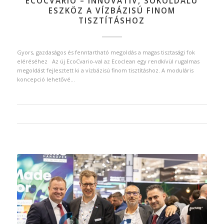
ECOCVARIO – INNOVATÍV, SOKOLDALÚ
ESZKÖZ A VÍZBÁZISÚ FINOM
TISZTÍTÁSHOZ
Gyors, gazdaságos és fenntartható megoldás a magas tisztasági fok
eléréséhez Az új EcoCvario-val az Ecoclean egy rendkívül rugalmas
megoldást fejlesztett ki a vízbázisú finom tisztításhoz. A moduláris
koncepció lehetővé…