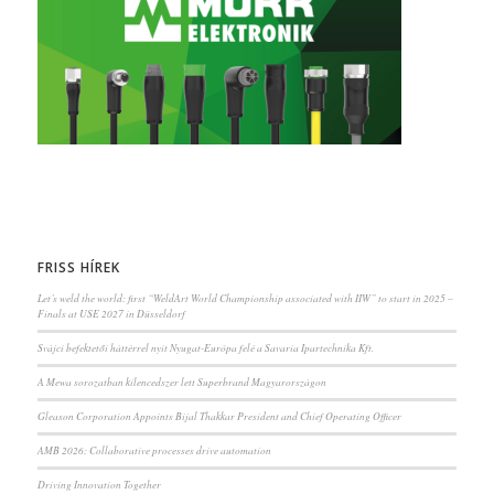
FRISS HÍREK
Let’s weld the world: first “WeldArt World Championship associated with IIW” to start in 2025 –
Finals at USE 2027 in Düsseldorf
Svájci befektetői háttérrel nyit Nyugat-Európa felé a Savaria Ipartechnika Kft.
A Mewa sorozatban kilencedszer lett Superbrand Magyarországon
Gleason Corporation Appoints Bijal Thakkar President and Chief Operating Officer
AMB 2026: Collaborative processes drive automation
Driving Innovation Together