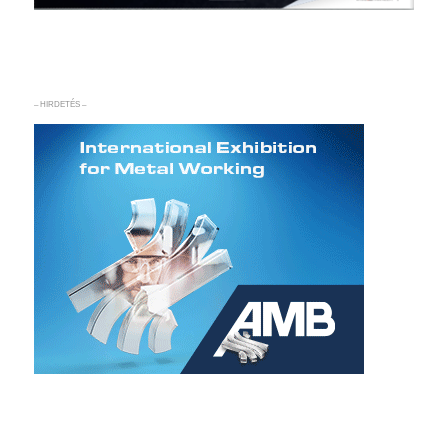
– HIRDETÉS –