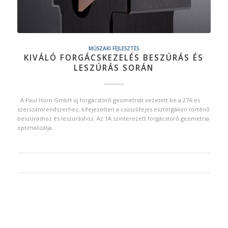
MŰSZAKI FEJLESZTÉS
KIVÁLÓ FORGÁCSKEZELÉS BESZÚRÁS ÉS
LESZÚRÁS SORÁN
A Paul Horn GmbH új forgácstörő geometriát vezetett be a 274-es
szerszámrendszerhez, kifejezetten a csúszófejes esztergákon történő
beszúráshoz és leszúráshoz. Az 1A szinterezett forgácstörő geometria
optimalizálja…