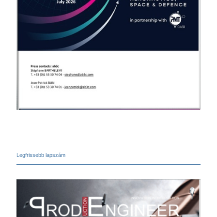
Legfrissebb lapszám