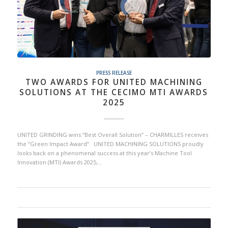
PRESS RELEASE
TWO AWARDS FOR UNITED MACHINING
SOLUTIONS AT THE CECIMO MTI AWARDS
2025
UNITED GRINDING wins “Best Overall Solution” – CHARMILLES receives
the “Green Impact Award” UNITED MACHINING SOLUTIONS proudly
looks back on a phenomenal success at this year’s Machine Tool
Innovation (MTI) Awards 2025,…