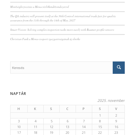
Minőségbiztosítás a Mewa törlőkendőrendszerrel
The QA industry will present itself at the 38th Control international trade fair for quality
assurance from the 11th through the 14th of May, 2027
Smart Vision: Solving complex inspection tasks more easily with Baumer profile sensors
Christian Funk a Mewa-csoport igazgatóságának új elnöke
NAPTÁR
2025. november
H
K
S
C
P
S
V
1
2
3
4
5
6
7
8
9
10
11
12
13
14
15
16
17
18
19
20
21
22
23