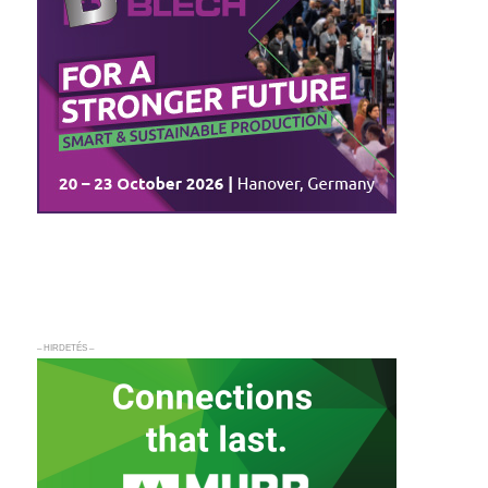
– HIRDETÉS –