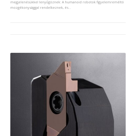
megjelenésükkel lenyűgöznek: A humanoid robotok figyelemreméltó
mozgékonysággal rendelkeznek, és…