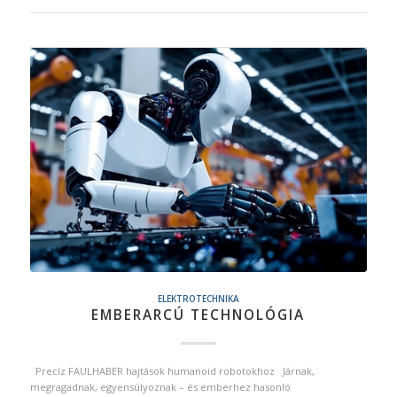
ELEKTROTECHNIKA
EMBERARCÚ TECHNOLÓGIA
Precíz FAULHABER hajtások humanoid robotokhoz Járnak,
megragadnak, egyensúlyoznak – és emberhez hasonló