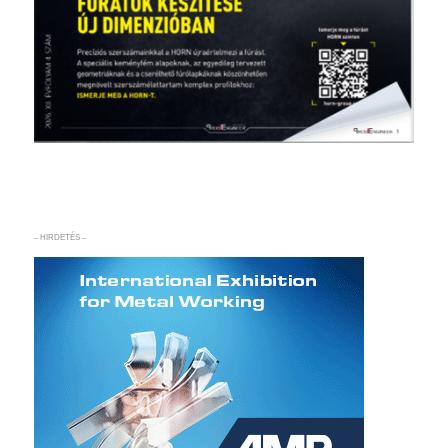
– HIRDETÉS –