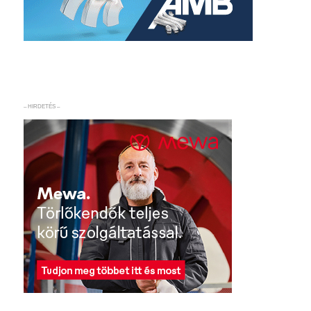
– HIRDETÉS –