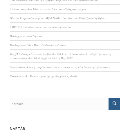
Svájci befektetői háttérrel nyit Nyugat-Európa felé a Savaria Ipartechnika Kft.
A Mewa sorozatban kilencedszer lett Superbrand Magyarországon
Gleason Corporation Appoints Bijal Thakkar President and Chief Operating Officer
AMB 2026: Collaborative processes drive automation
Driving Innovation Together
Minőségbiztosítás a Mewa törlőkendőrendszerrel
The QA industry will present itself at the 38th Control international trade fair for quality
assurance from the 11th through the 14th of May, 2027
Smart Vision: Solving complex inspection tasks more easily with Baumer profile sensors
Christian Funk a Mewa-csoport igazgatóságának új elnöke
NAPTÁR