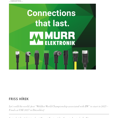
– HIRDETÉS –
FRISS HÍREK
Let’s weld the world: first “WeldArt World Championship associated with IIW” to start in 2025 –
Finals at USE 2027 in Düsseldorf