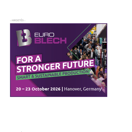
– HIRDETÉS –