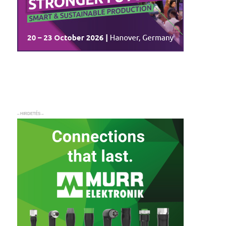
– HIRDETÉS –