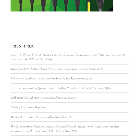
FRISS HÍREK
Let’s weld the world: first “WeldArt World Championship associated with IIW” to start in 2025 –
Finals at USE 2027 in Düsseldorf
Svájci befektetői háttérrel nyit Nyugat-Európa felé a Savaria Ipartechnika Kft.
A Mewa sorozatban kilencedszer lett Superbrand Magyarországon
Gleason Corporation Appoints Bijal Thakkar President and Chief Operating Officer
AMB 2026: Collaborative processes drive automation
Driving Innovation Together
Minőségbiztosítás a Mewa törlőkendőrendszerrel
The QA industry will present itself at the 38th Control international trade fair for quality
assurance from the 11th through the 14th of May, 2027