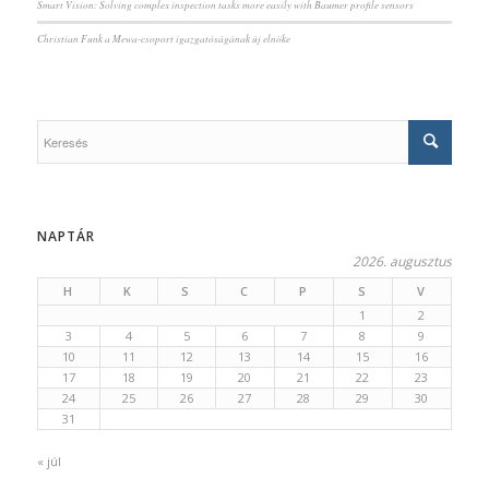
Smart Vision: Solving complex inspection tasks more easily with Baumer profile sensors
Christian Funk a Mewa-csoport igazgatóságának új elnöke
NAPTÁR
2026. augusztus
H
K
S
C
P
S
V
1
2
3
4
5
6
7
8
9
10
11
12
13
14
15
16
17
18
19
20
21
22
23
24
25
26
27
28
29
30
31
« júl