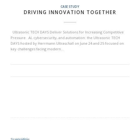
CASE STUDY
DRIVING INNOVATION TOGETHER
Ultrasonic TECH DAYS Deliver Solutions for Increasing Competitive
Pressure AI, cybersecurity, and automation: the Ultrasonic TECH
DAYS hosted by Herrmann Ultraschall on June 24 and 25 focused on
key challenges facing modern…
Szakkiállítás