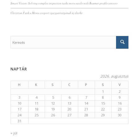
Smart Vision: Solving complex inspection tasks more easily with Baumer profile sensors
Christian Funk a Mewa-csoport igazgatóságának új elnöke
NAPTÁR
2026. augusztus
H
K
S
C
P
S
V
1
2
3
4
5
6
7
8
9
10
11
12
13
14
15
16
17
18
19
20
21
22
23
24
25
26
27
28
29
30
31
« júl