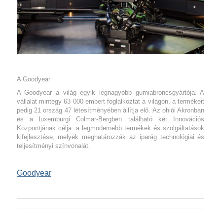
A Goodyear
A Goodyear a világ egyik legnagyobb gumiabroncsgyártója. A
vállalat mintegy 63 000 embert foglalkoztat a világon, a termékeit
pedig 21 ország 47 létesítményében állítja elő. Az ohiói Akronban
és a luxemburgi Colmar-Bergben található két Innovációs
Központjának célja: a legmodernebb termékek és szolgáltatások
kifejlesztése, melyek meghatározzák az iparág technológiai és
teljesítményi színvonalát.
Goodyear