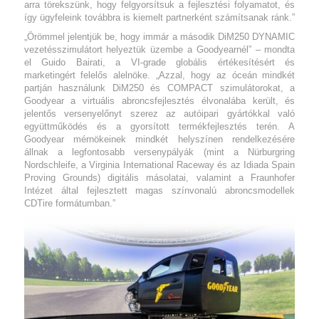
arra törekszünk, hogy felgyorsítsuk a fejlesztési folyamatot, és
így ügyfeleink továbbra is kiemelt partnerként számítsanak ránk.”
„Örömmel jelentjük be, hogy immár a második DiM250 DYNAMIC
vezetésszimulátort helyeztük üzembe a Goodyearnél” – mondta
el Guido Bairati, a VI-grade globális értékesítésért és
marketingért felelős alelnöke. „Azzal, hogy az óceán mindkét
partján használunk DiM250 és COMPACT szimulátorokat, a
Goodyear a virtuális abroncsfejlesztés élvonalába került, és
jelentős versenyelőnyt szerez az autóipari gyártókkal való
együttműködés és a gyorsított termékfejlesztés terén. A
Goodyear mérnökeinek mindkét helyszínen rendelkezésére
állnak a legfontosabb versenypályák (mint a Nürburgring
Nordschleife, a Virginia International Raceway és az Idiada Spain
Proving Grounds) digitális másolatai, valamint a Fraunhofer
Intézet által fejlesztett magas színvonalú abroncsmodellek
CDTire formátumban.”