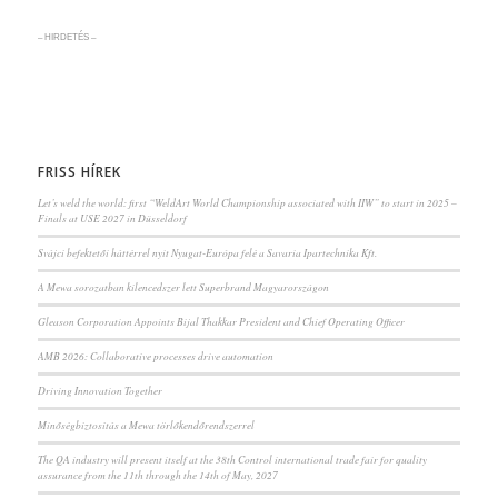
– HIRDETÉS –
FRISS HÍREK
Let’s weld the world: first “WeldArt World Championship associated with IIW” to start in 2025 –
Finals at USE 2027 in Düsseldorf
Svájci befektetői háttérrel nyit Nyugat-Európa felé a Savaria Ipartechnika Kft.
A Mewa sorozatban kilencedszer lett Superbrand Magyarországon
Gleason Corporation Appoints Bijal Thakkar President and Chief Operating Officer
AMB 2026: Collaborative processes drive automation
Driving Innovation Together
Minőségbiztosítás a Mewa törlőkendőrendszerrel
The QA industry will present itself at the 38th Control international trade fair for quality
assurance from the 11th through the 14th of May, 2027