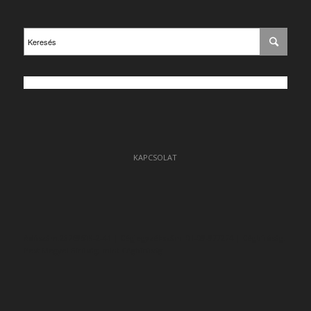
KAPCSOLAT
Adószám:23769508-2-41 | Cégjegyzékszám: 01-09-977274 | Cégbíróság:
Pest Megyei Bíróság, mint Cégbíróság