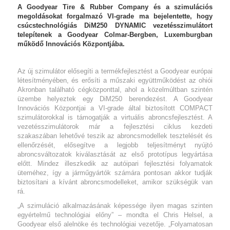
A Goodyear Tire & Rubber Company és a szimulációs
megoldásokat forgalmazó VI-grade ma bejelentette, hogy
csúcstechnológiás DiM250 DYNAMIC vezetésszimulátort
telepítenek a Goodyear Colmar-Bergben, Luxemburgban
működő Innovációs Központjába.
Az új szimulátor elősegíti a termékfejlesztést a Goodyear európai
létesítményében, és erősíti a műszaki együttműködést az ohiói
Akronban található cégközponttal, ahol a közelmúltban szintén
üzembe helyeztek egy DiM250 berendezést. A Goodyear
Innovációs Központjai a VI-grade által biztosított COMPACT
szimulátorokkal is támogatják a virtuális abroncsfejlesztést.
A
vezetésszimulátorok már a fejlesztési ciklus kezdeti
szakaszában lehetővé teszik az abroncsmodellek tesztelését és
ellenőrzését, elősegítve a legjobb teljesítményt nyújtó
abroncsváltozatok kiválasztását az első prototípus legyártása
előtt. Mindez illeszkedik az autóipari fejlesztési folyamatok
üteméhez, így a járműgyártók számára pontosan akkor tudják
biztosítani a kívánt abroncsmodelleket, amikor szükségük van
rá.
„A szimuláció alkalmazásának képessége ilyen magas szinten
egyértelmű technológiai előny” – mondta el Chris Helsel, a
Goodyear első alelnöke és technológiai vezetője. „Folyamatosan