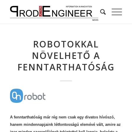
ROBOTOKKAL
NÖVELHETŐ A
FENNTARTHATÓSÁG
A fenntarthatóság már rég nem csak egy divatos hívószó,
hanem mindennapjaink létfontosságú elemévé vált, amire az
ipar minden szereplőjének tekintettel kell lennie, beleérte a