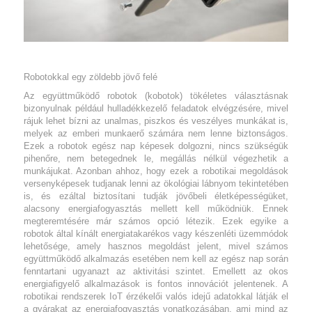
Robotokkal egy zöldebb jövő felé
Az együttműködő robotok (kobotok) tökéletes választásnak
bizonyulnak például hulladékkezelő feladatok elvégzésére, mivel
rájuk lehet bízni az unalmas, piszkos és veszélyes munkákat is,
melyek az emberi munkaerő számára nem lenne biztonságos.
Ezek a robotok egész nap képesek dolgozni, nincs szükségük
pihenőre, nem betegednek le, megállás nélkül végezhetik a
munkájukat. Azonban ahhoz, hogy ezek a robotikai megoldások
versenyképesek tudjanak lenni az ökológiai lábnyom tekintetében
is, és ezáltal biztosítani tudják jövőbeli életképességüket,
alacsony energiafogyasztás mellett kell működniük. Ennek
megteremtésére már számos opció létezik. Ezek egyike a
robotok által kínált energiatakarékos vagy készenléti üzemmódok
lehetősége, amely hasznos megoldást jelent, mivel számos
együttműködő alkalmazás esetében nem kell az egész nap során
fenntartani ugyanazt az aktivitási szintet. Emellett az okos
energiafigyelő alkalmazások is fontos innovációt jelentenek. A
robotikai rendszerek IoT érzékelői valós idejű adatokkal látják el
a gyárakat az energiafogyasztás vonatkozásában, ami mind az