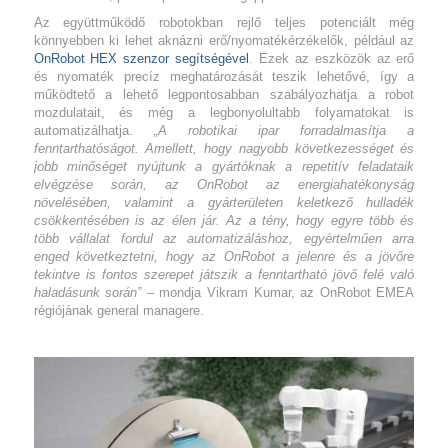
Az együttműködő robotokban rejlő teljes potenciált még
könnyebben ki lehet aknázni erő/nyomatékérzékelők, például az
OnRobot HEX szenzor segítségével
. Ezek az eszközök az erő
és nyomaték precíz meghatározását teszik lehetővé, így a
működtető a lehető legpontosabban szabályozhatja a robot
mozdulatait, és még a legbonyolultabb folyamatokat is
automatizálhatja.
„A robotikai ipar forradalmasítja a
fenntarthatóságot. Amellett, hogy nagyobb következességet és
jobb minőséget nyújtunk a gyártóknak a repetitív feladataik
elvégzése során, az OnRobot az energiahatékonyság
növelésében, valamint a gyárterületen keletkező hulladék
csökkentésében is az élen jár. Az a tény, hogy egyre több és
több vállalat fordul az automatizáláshoz, egyértelműen arra
enged következtetni, hogy az OnRobot a jelenre és a jövőre
tekintve is fontos szerepet játszik a fenntartható jövő felé való
haladásunk során”
– mondja Vikram Kumar, az OnRobot EMEA
régiójának general managere.