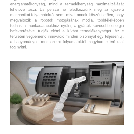
energiahatékonyság, mind a termelékenység maximalizálását
lehetővé teszi. És persze ne feledkezzünk meg az újszerű
mechanikai folyamatokról sem, mivel annak köszönhetően, hogy
megváltozik a robotok mozgásának módja, többféleképpen
tudnak a munkadarabokhoz nyúlni, a gyártók kevesebb energia
befektetésével tudják elérni a kívánt termelékenységet. Az e
területen végbemenő innováció minden bizonnyal egy teljesen új,
a hagyományos mechanikai folyamatoktól nagyban eltérő utat
fog nyitni.