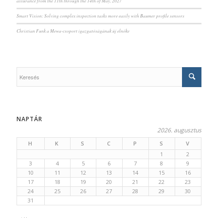
assurance from the 11th through the 14th of May, 2027
Smart Vision: Solving complex inspection tasks more easily with Baumer profile sensors
Christian Funk a Mewa-csoport igazgatóságának új elnöke
NAPTÁR
2026. augusztus
H
K
S
C
P
S
V
1
2
3
4
5
6
7
8
9
10
11
12
13
14
15
16
17
18
19
20
21
22
23
24
25
26
27
28
29
30
31