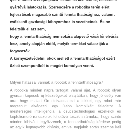
gyártóvállalatokat is. Szerencsére a robotika terén elért
fejlesztések magasabb szintű fenntarthatósághoz, valamit
csökkenő gazdasági lábnyomhoz is vezethetnek. És ne
felejtsük el azt sem,
hogy a fenntarthatóság nemsokára alapvető vásárlói elvárás
lesz, amely alapján eldől, melyik terméket választják a
fogyasztók.
A környezetvédelmi okok mellett a fenntarthatóságot ezért
üzleti szempontból is megéri komolyan venni.
Milyen hatással vannak a robotok a fenntarthatóságra?
A robotika minden napra tartogat valami újat. A robotok olyan
gyorsan képesek új készségeket elsajátítani, hogy jó esély van
arra, hogy mialatt Ön elolvassa ezt a cikket, egy robot már
megtanult elvégezni egy újabb komplikált feladatot. A
mesterséges intelligencia, a csúcstechnológiás érzékelők és
képfelismerő rendszerek lehetővé teszik számukra, hogy szinte
minden kihívást legyőzzenek, a fenntarthatóság kérdése pedig
az egyik legnagyobb kihívás, amivel napjaink során szembe kell