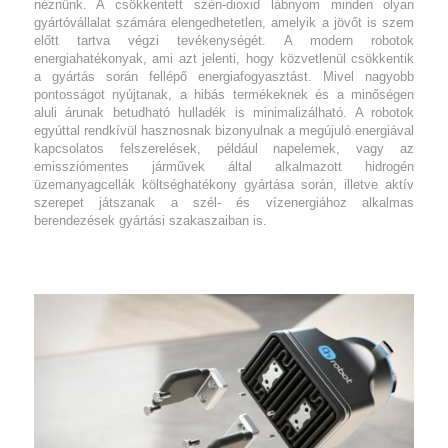
néznünk. A csökkentett szén-dioxid lábnyom minden olyan
gyártóvállalat számára elengedhetetlen, amelyik a jövőt is szem
előtt tartva végzi tevékenységét. A modern robotok
energiahatékonyak, ami azt jelenti, hogy közvetlenül csökkentik
a gyártás során fellépő energiafogyasztást. Mivel nagyobb
pontosságot nyújtanak, a hibás termékeknek és a minőségen
aluli árunak betudható hulladék is minimalizálható. A robotok
egyúttal rendkívül hasznosnak bizonyulnak a megújuló energiával
kapcsolatos felszerelések, például napelemek, vagy az
emissziómentes járművek által alkalmazott hidrogén
üzemanyagcellák költséghatékony gyártása során, illetve aktív
szerepet játszanak a szél- és vízenergiához alkalmas
berendezések gyártási szakaszaiban is.