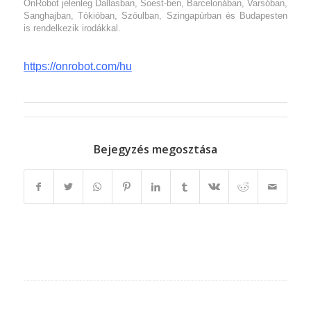
OnRobot jelenleg Dallasban, Soest-ben, Barcelonában, Varsóban,
Sanghajban, Tókióban, Szöulban, Szingapúrban és Budapesten
is rendelkezik irodákkal.
https://onrobot.com/hu
Bejegyzés megosztása