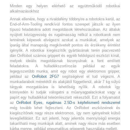
Minden egy helyen elérhető az együttműködő robotikai
alkalmazásokhoz
Annak ellenére, hogy a rivaldafény többnyire a robotokra kerül, az
End-of-Arm-Tooling rendkívül fontos szerepet játszik az ilyen
típusú feladatokra adott megoldások létrehozásában. Az általuk
nyújtott kézügyesség és rugalmasság nélkül a robotkarok nem
lennének képesek elvégezni azokat a munkákat, amelyek az
iparág által manapság megkövetelt pontos és érzékeny érintést
igénylik. A robotikai kiegészítők gyártásának terén piacvezető
dán OnRobot számos grippert és egyéb feldolgozó eszközt kínál,
melyek ideális megoldásnak bizonyulnak a fent említett
feladatokra. A hulladékszortírozás például az egyik
legegyszerűbb munka, amit egy robot egy elektromos gripper,
például az
OnRobot 2FG7
segítségével el tud végezni. A
munkadarabok méretétől és alakjától függetlenül, akár 7 kg súlyú
tárgyak mozgatására is lehetőség nyílik. A robotok így
könnyedén ki tudják válogatni a műanyagpalackokat vagy a
papírt egy hulladékkal teleömlesztett rekeszből. Ezt a folyamatot
az
OnRobot Eyes, rugalmas 2.5D-s képfelismerő rendszerrel
még tovább lehet fejleszteni. Az OnRobot eszközeinek és
kiegészítőnek nagy része elektromos, így nem igényelnek külső
levegőellátást. Ez azt jelenti, hogy jelentős mennyiségű energia
takarítható meg munkájuk alatt, aminek nagy része más esetben
kárba menne, például pneumatikus gripperek használata mellett.