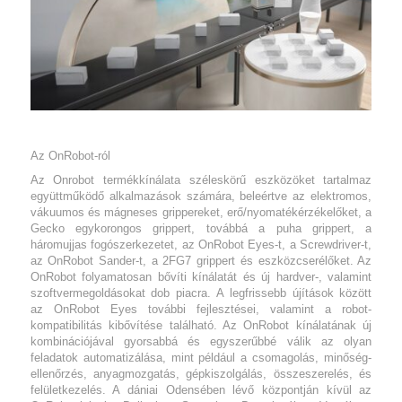
Az OnRobot-ról
Az Onrobot termékkínálata széleskörű eszközöket tartalmaz
együttműködő alkalmazások számára, beleértve az elektromos,
vákuumos és mágneses grippereket, erő/nyomatékérzékelőket, a
Gecko egykorongos grippert, továbbá a puha grippert, a
háromujjas fogószerkezetet, az OnRobot Eyes-t, a Screwdriver-t,
az OnRobot Sander-t, a 2FG7 grippert és eszközcserélőket. Az
OnRobot folyamatosan bővíti kínálatát és új hardver-, valamint
szoftvermegoldásokat dob piacra. A legfrissebb újítások között
az OnRobot Eyes további fejlesztései, valamint a robot-
kompatibilitás kibővítése található. Az OnRobot kínálatának új
kombinációjával gyorsabbá és egyszerűbbé válik az olyan
feladatok automatizálása, mint például a csomagolás, minőség-
ellenőrzés, anyagmozgatás, gépkiszolgálás, összeszerelés, és
felületkezelés. A dániai Odensében lévő központján kívül az