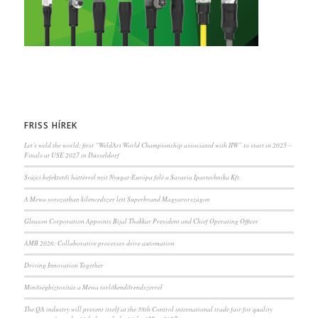
FRISS HÍREK
Let’s weld the world: first “WeldArt World Championship associated with IIW” to start in 2025 –
Finals at USE 2027 in Düsseldorf
Svájci befektetői háttérrel nyit Nyugat-Európa felé a Savaria Ipartechnika Kft.
A Mewa sorozatban kilencedszer lett Superbrand Magyarországon
Gleason Corporation Appoints Bijal Thakkar President and Chief Operating Officer
AMB 2026: Collaborative processes drive automation
Driving Innovation Together
Minőségbiztosítás a Mewa törlőkendőrendszerrel
The QA industry will present itself at the 38th Control international trade fair for quality