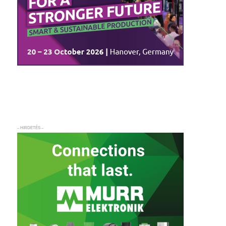
– HIRDETÉS –