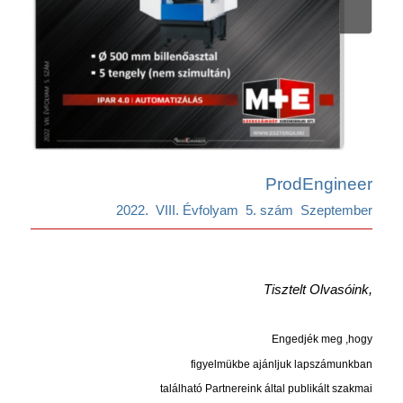
ProdEngineer
2022. VIII. Évfolyam 5. szám Szeptember
.
Tisztelt Olvasóink,
.
Engedjék meg ,hogy
figyelmükbe
ajánljuk
lapszámunkban
található Partnereink
által
publikált
szakma
i