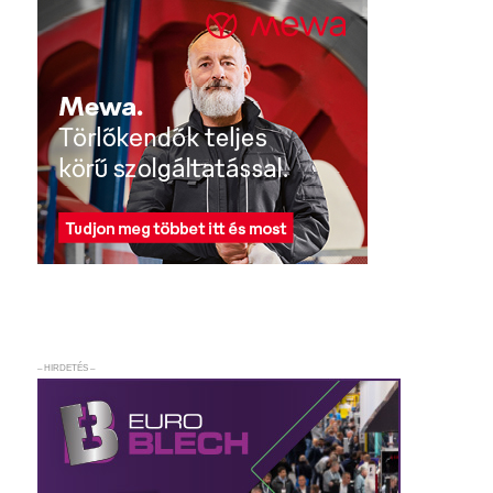
– HIRDETÉS –