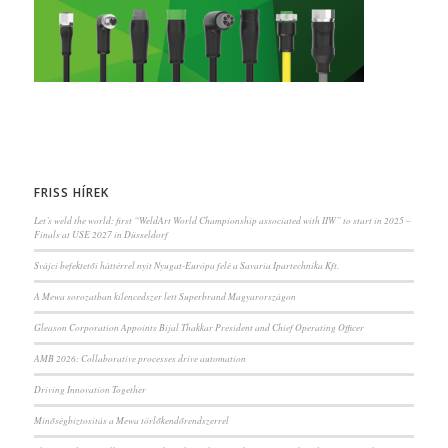
FRISS HÍREK
Let’s weld the world: first “WeldArt World Championship associated with IIW” to start in 2025 –
Finals at USE 2027 in Düsseldorf
Svájci befektetői háttérrel nyit Nyugat-Európa felé a Savaria Ipartechnika Kft.
A Mewa sorozatban kilencedszer lett Superbrand Magyarországon
Gleason Corporation Appoints Bijal Thakkar President and Chief Operating Officer
AMB 2026: Collaborative processes drive automation
Driving Innovation Together
Minőségbiztosítás a Mewa törlőkendőrendszerrel