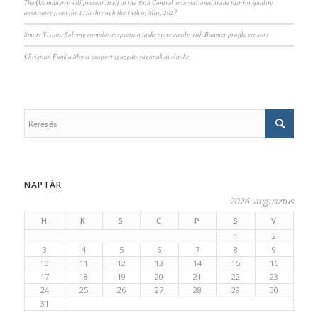
The QA industry will present itself at the 38th Control international trade fair for quality
assurance from the 11th through the 14th of May, 2027
Smart Vision: Solving complex inspection tasks more easily with Baumer profile sensors
Christian Funk a Mewa-csoport igazgatóságának új elnöke
NAPTÁR
2026. augusztus
H
K
S
C
P
S
V
1
2
3
4
5
6
7
8
9
10
11
12
13
14
15
16
17
18
19
20
21
22
23
24
25
26
27
28
29
30
31