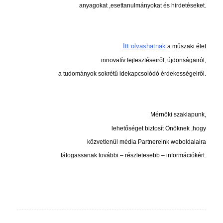
anyagokat ,esettanulmányokat és hirdetéseket.
.
.
Itt olvashatnak
a műszaki élet
innovatív fejlesztéseiről,
újdonságairól,
a tudományok sokrétű idekapcsolódó érdekességeiről.
.
.
Mérnöki szaklapunk,
lehetőséget
biztosít Önöknek ,
hogy
közvetlenül média Partnereink
weboldalaira
látogassanak további – részletesebb – információkért.