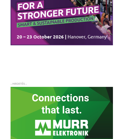
– HIRDETÉS –