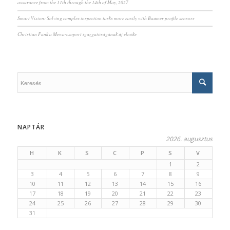
assurance from the 11th through the 14th of May, 2027
Smart Vision: Solving complex inspection tasks more easily with Baumer profile sensors
Christian Funk a Mewa-csoport igazgatóságának új elnöke
NAPTÁR
2026. augusztus
H
K
S
C
P
S
V
1
2
3
4
5
6
7
8
9
10
11
12
13
14
15
16
17
18
19
20
21
22
23
24
25
26
27
28
29
30
31