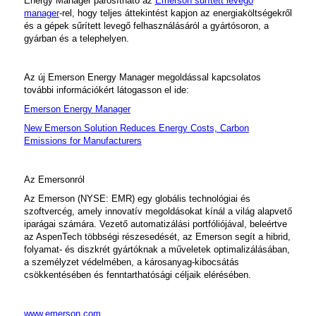
Energy Manager párosítható az
Emerson sűrített levegő
manager
-rel, hogy teljes áttekintést kapjon az energiaköltségekről
és a gépek sűrített levegő felhasználásáról a gyártósoron, a
gyárban és a telephelyen.
Az új
Emerson Energy Manager
megoldással kapcsolatos
további információkért látogasson el ide:
Emerson Energy Manager
New Emerson Solution Reduces Energy Costs, Carbon
Emissions for Manufacturers
Az Emersonról
Az Emerson (NYSE: EMR) egy globális technológiai és
szoftvercég, amely innovatív megoldásokat kínál a világ alapvető
iparágai számára. Vezető automatizálási portfóliójával, beleértve
az AspenTech többségi részesedését, az Emerson segít a hibrid,
folyamat- és diszkrét gyártóknak a műveletek optimalizálásában,
a személyzet védelmében, a károsanyag-kibocsátás
csökkentésében és fenntarthatósági céljaik elérésében.
www.emerson.com