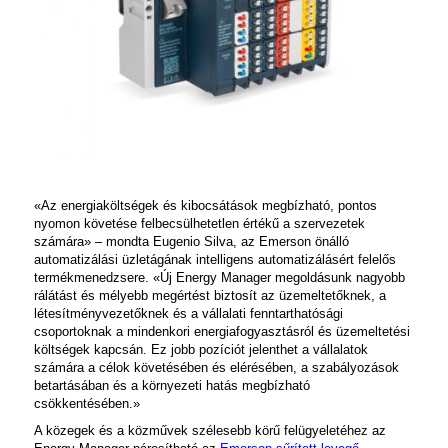
«Az energiaköltségek és kibocsátások megbízható, pontos
nyomon követése felbecsülhetetlen értékű a szervezetek
számára» – mondta Eugenio Silva, az Emerson önálló
automatizálási üzletágának intelligens automatizálásért felelős
termékmenedzsere. «Új Energy Manager megoldásunk nagyobb
rálátást és mélyebb megértést biztosít az üzemeltetőknek, a
létesítményvezetőknek és a vállalati fenntarthatósági
csoportoknak a mindenkori energiafogyasztásról és üzemeltetési
költségek kapcsán. Ez jobb pozíciót jelenthet a vállalatok
számára a célok követésében és elérésében, a szabályozások
betartásában és a környezeti hatás megbízható
csökkentésében.»
A közegek és a közművek szélesebb körű felügyeletéhez az