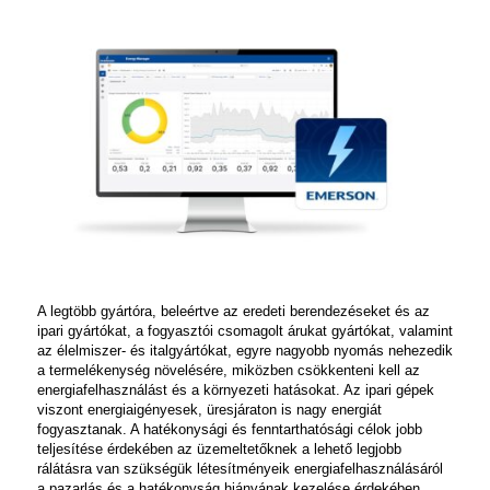
A legtöbb gyártóra, beleértve az eredeti berendezéseket és az
ipari gyártókat, a fogyasztói csomagolt árukat gyártókat, valamint
az élelmiszer- és italgyártókat, egyre nagyobb nyomás nehezedik
a termelékenység növelésére, miközben csökkenteni kell az
energiafelhasználást és a környezeti hatásokat. Az ipari gépek
viszont energiaigényesek, üresjáraton is nagy energiát
fogyasztanak. A hatékonysági és fenntarthatósági célok jobb
teljesítése érdekében az üzemeltetőknek a lehető legjobb
rálátásra van szükségük létesítményeik energiafelhasználásáról
a pazarlás és a hatékonyság hiányának kezelése érdekében.