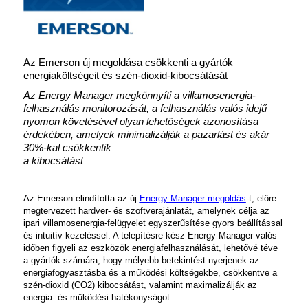
Az Emerson új megoldása csökkenti a gyártók
energiaköltségeit és szén-dioxid-kibocsátását
Az Energy Manager megkönnyíti a villamosenergia-
felhasználás monitorozását, a felhasználás valós idejű
nyomon követésével olyan lehetőségek azonosítása
érdekében, amelyek minimalizálják a pazarlást és akár
30%-kal csökkentik
a kibocsátást
Az Emerson elindította az új
Energy Manager megoldás
-t, előre
megtervezett hardver- és szoftverajánlatát, amelynek célja az
ipari villamosenergia-felügyelet egyszerűsítése gyors beállítással
és intuitív kezeléssel. A telepítésre kész Energy Manager valós
időben figyeli az eszközök energiafelhasználását, lehetővé téve
a gyártók számára, hogy mélyebb betekintést nyerjenek az
energiafogyasztásba és a működési költségekbe, csökkentve a
szén-dioxid (CO2) kibocsátást, valamint maximalizálják az
energia- és működési hatékonyságot.