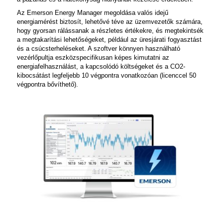
Az Emerson Energy Manager megoldása valós idejű
energiamérést biztosít, lehetővé téve az üzemvezetők számára,
hogy gyorsan rálássanak a részletes értékekre, és megtekintsék
a megtakarítási lehetőségeket, például az üresjárati fogyasztást
és a csúcsterheléseket. A szoftver könnyen használható
vezérlőpultja eszközspecifikusan képes kimutatni az
energiafelhasználást, a kapcsolódó költségeket és a CO2-
kibocsátást legfeljebb 10 végpontra vonatkozóan (licenccel 50
végpontra bővíthető).