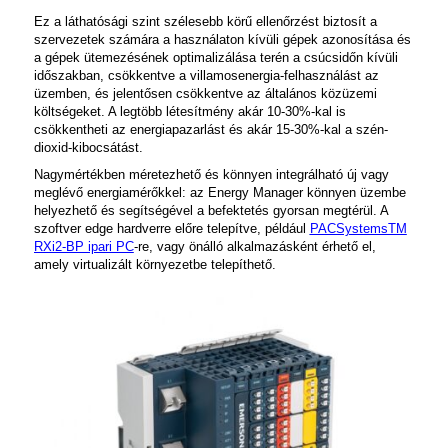
Ez a láthatósági szint szélesebb körű ellenőrzést biztosít a
szervezetek számára a használaton kívüli gépek azonosítása és
a gépek ütemezésének optimalizálása terén a csúcsidőn kívüli
időszakban, csökkentve a villamosenergia-felhasználást az
üzemben, és jelentősen csökkentve az általános közüzemi
költségeket. A legtöbb létesítmény akár 10-30%-kal is
csökkentheti az energiapazarlást és akár 15-30%-kal a szén-
dioxid-kibocsátást.
Nagymértékben méretezhető és könnyen integrálható új vagy
meglévő energiamérőkkel: az Energy Manager könnyen üzembe
helyezhető és segítségével a befektetés gyorsan megtérül. A
szoftver edge hardverre előre telepítve, például
PACSystemsTM
RXi2-BP ipari PC
-re, vagy önálló alkalmazásként érhető el,
amely virtualizált környezetbe telepíthető.