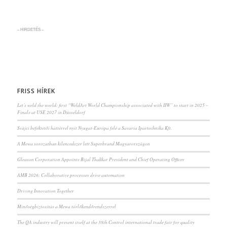
– HIRDETÉS –
FRISS HÍREK
Let’s weld the world: first “WeldArt World Championship associated with IIW” to start in 2025 –
Finals at USE 2027 in Düsseldorf
Svájci befektetői háttérrel nyit Nyugat-Európa felé a Savaria Ipartechnika Kft.
A Mewa sorozatban kilencedszer lett Superbrand Magyarországon
Gleason Corporation Appoints Bijal Thakkar President and Chief Operating Officer
AMB 2026: Collaborative processes drive automation
Driving Innovation Together
Minőségbiztosítás a Mewa törlőkendőrendszerrel
The QA industry will present itself at the 38th Control international trade fair for quality