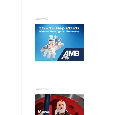
– HIRDETÉS –
– HIRDETÉS –