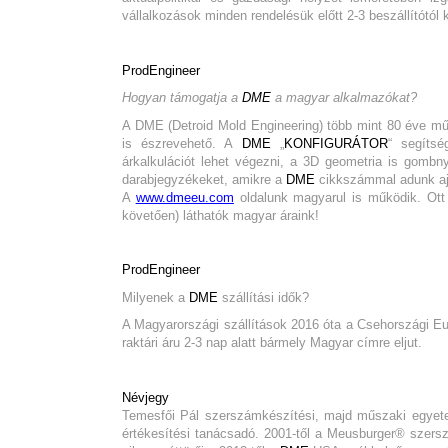
vállalkozások minden rendelésük előtt 2-3 beszállítótól k
ProdEngineer
Hogyan támogatja a
DME
a magyar alkalmazókat?
A DME (Detroid Mold Engineering) több mint 80 éve műk
is észrevehető. A
DME
„
KONFIGURÁTOR
“ segítsé
árkalkulációt lehet végezni, a 3D geometria is gombn
darabjegyzékeket, amikre a
DME
cikkszámmal adunk aj
A
www.dmeeu.com
oldalunk magyarul is működik. Ott 
követően) láthatók magyar áraink!
ProdEngineer
Milyenek a
DME
szállítási idők?
A Magyarországi szállítások 2016 óta a Csehországi Eur
raktári áru 2-3 nap alatt bármely Magyar címre eljut.
Névjegy
Temesfői Pál szerszámkészítési, majd műszaki egyet
értékesítési tanácsadó. 2001-től a Meusburger® szers