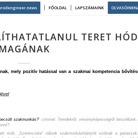
/prodengineer.news
FŐOLDAL
LAPSZÁMAINK
OLVASÓINKN
LÍTHATATLANUL TERET HÓD
MAGÁNAK
gának, mely pozitív hatással van a szakmai kompetencia bővítés
jével
becsült szakmunkás?
“ címmel. Trendekről, versenyképességről beszéltünk 
erint?
t múlt. „Szerencsére“ nálunk szakmunkáshiányról szólnak a panaszok