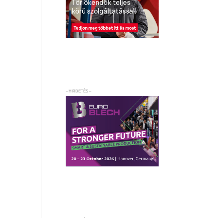
– HIRDETÉS –