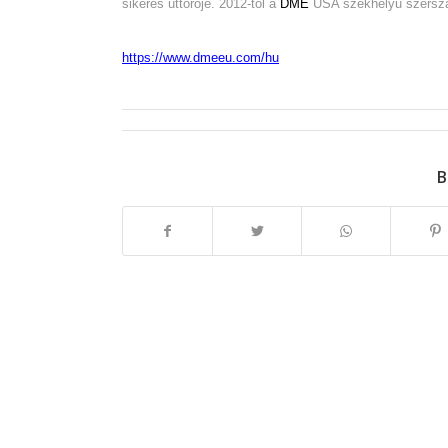
sikeres úttörője. 2012-től a
DME
USA székhelyű szerszám
https://www.dmeeu.com/hu
B