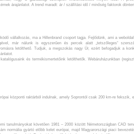
érnek árajánlatot. A trend maradt: ár / szállítási idő / minőség faktorok dönte
ödő vállalkozás, ma a Hillenbrand csoport tagja. Fejlődünk, ami a webolda
gével, már nálunk is egyszerűen és percek alatt „tetszőleges“ szers
yomásra letölthető. Tudjuk, a megszokás nagy Úr, ezért befogadjuk a kon
ánlatot.
katalógusaink és termékismertetőink letölthetők. Webáruházunkban (regiszt
ópai központi raktárból indulnak, amely Soprontól csak 200 km-re fekszik, e
emi tanulmányokat követően 1981 – 2000 között Németországban CAD ter
zám normália gyártó előbb kelet európai, majd Magyarországi piaci bevezet