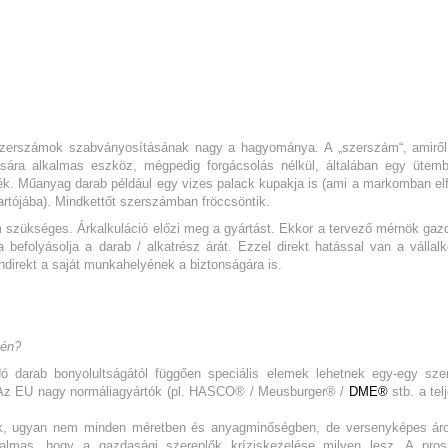
A szerszámok szabványosításának nagy a hagyománya. A „szerszám“, amirő
ására alkalmas eszköz, mégpedig forgácsolás nélkül, általában egy ütem
ék. Műanyag darab például egy vizes palack kupakja is (ami a markomban elf
rtójába). Mindkettőt szerszámban fröccsöntik.
 szükséges. Árkalkuláció előzi meg a gyártást. Ekkor a tervező mérnök gaz
 befolyásolja a darab / alkatrész árát. Ezzel direkt hatással van a vállal
ndirekt a saját munkahelyének a biztonságára is.
tén?
ó darab bonyolultságától függően speciális elemek lehetnek egy-egy sz
. Az EU nagy normáliagyártók (pl. HASCO® / Meusburger® /
DME®
stb. a tel
unk, ugyan nem minden méretben és anyagminőségben, de versenyképes ár
zgalmas, hogy a gazdasági szereplők kríziskezelése milyen lesz. A pros