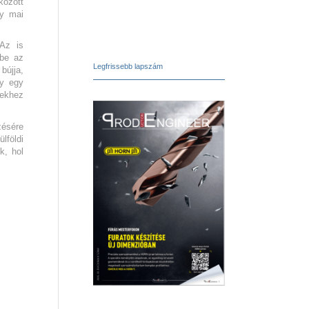
között
gy mai
 Az is
 be az
Legfrissebb lapszám
bújja,
gy egy
gekhez
zésére
lföldi
k, hol