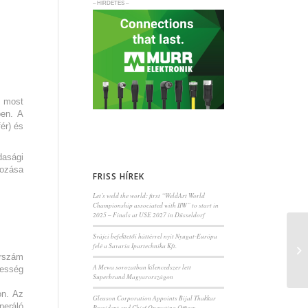
– HIRDETÉS –
l most
ben. A
ér) és
dasági
kozása
FRISS HÍREK
Let’s weld the world: first “WeldArt World
Championship associated with IIW” to start in
2025 – Finals at USE 2027 in Düsseldorf
Svájci befektetői háttérrel nyit Nyugat-Európa
felé a Savaria Ipartechnika Kft.
erszám
A Mewa sorozatban kilencedszer lett
jesség
Superbrand Magyarországon
on. Az
Gleason Corporation Appoints Bijal Thakkar
peráló
President and Chief Operating Officer