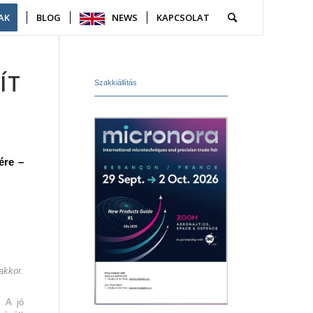
AK
BLOG
NEWS
KAPCSOLAT
ÍT
Szakkiállítás
ére –
akkor.
. A jó