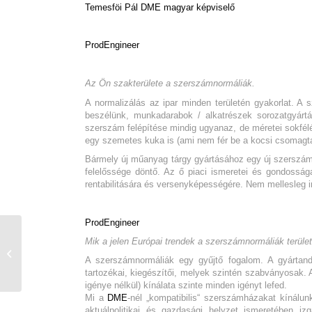
Temesföi Pál
DME magyar képviselő
ProdEngineer
Az Ön szakterülete a szerszámnormáliák.
A normalizálás az ipar minden területén gyakorlat. 
beszélünk, munkadarabok / alkatrészek sorozatgyárt
szerszám felépítése mindig ugyanaz, de méretei sokfél
egy szemetes kuka is (ami nem fér be a kocsi csomagta
Bármely új műanyag tárgy gyártásához egy új szerszám
felelőssége döntő. Az ő piaci ismeretei és gondossága
rentabilitására és versenyképességére. Nem mellesleg i
ProdEngineer
Kivinni a szemetet:
Mik a jelen Európai trendek a szerszámnormáliák terüle
hogyan segítenek az
A szerszámnormáliák egy gyűjtő fogalom. A gyártand
AMR-ek minimalizálni a
tartozékai, kiegészítői, melyek szintén szabványosak
pazarlást...
igénye nélkül) kínálata szinte minden igényt lefed.
Mi a
DME
-nél „kompatibilis“ szerszámházakat kínál
aktuálpolitikai és gazdasági helyzet ismeretében i