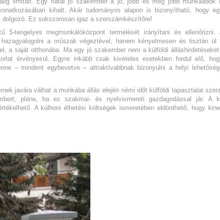
lig limitált. Egy fiatal jó szakember a jó, jobb és még jobb munkaadók 
onatkozásában kihalt. Akár tudományos alapon is bizonyítható, hogy e
i dolgozó. Ez sokszorosan igaz a szerszámkészítőre!
 5-tengelyes megmunkálóközpont termelését irányítani és ellenőrizni.
 hazagyalogolni a műszak végeztével, hanem kényelmesen és tisztán ül
el, a saját otthonába.
Ma egy jó szakember nem a külföldi álláshirdetéseket 
orlat érvényesül. Egyre inkább csak kivételes esetekben fordul elő, ho
lenne – mindent egybevetve – attraktívabbnak bizonyulni a helyi lehetősé
k javára válhat a munkába állás elején némi időt külföldi tapasztalat szer
 embert, pláne, ha ez szakmai- és nyelvismereti gazdagodással jár. A kü
rtékelhető. A külhoni élhetési költségek ismeretében eldönthető, hogy kine