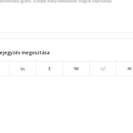
normália gyártó, Európai leányvállalatának magyar képviselője.
ejegyzés megosztása