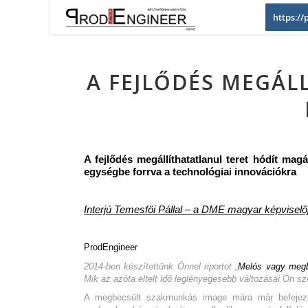
https:/
A FEJLŐDÉS MEGÁL
A fejlődés megállíthatatlanul teret hódít ma
egységbe forrva a technológiai innovációkra
Interjú Temesföi Pállal – a DME magyar képviselő
ProdEngineer
2014-ben készítettünk Önnel riportot „
Melós vagy meg
Mik az azóta eltelt idő leglényegesebb változásai Ön sz
A megbecsült szakmunkás image mára már befejezet