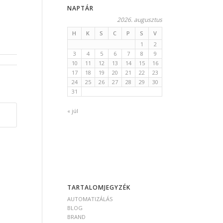
NAPTÁR
2026. augusztus
H
K
S
C
P
S
V
1
2
3
4
5
6
7
8
9
10
11
12
13
14
15
16
17
18
19
20
21
22
23
24
25
26
27
28
29
30
31
« júl
TARTALOMJEGYZÉK
AUTOMATIZÁLÁS
BLOG
BRAND