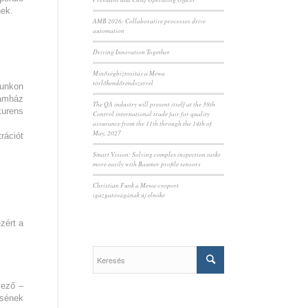
nek.
AMB 2026: Collaborative processes drive
automation
Driving Innovation Together
Minőségbiztosítás a Mewa
törlőkendőrendszerrel
lunkon
zámház
The QA industry will present itself at the 38th
kurens
Control international trade fair for quality
assurance from the 11th through the 14th of
May, 2027
rációt
Smart Vision: Solving complex inspection tasks
more easily with Baumer profile sensors
Christian Funk a Mewa-csoport
igazgatóságának új elnöke
zért a
vező –
ésének