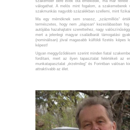
szakember bére évek óta emelkedik, ma már felfelé a
válogathat.
A melós mint fogalom, a szakemeberek v
szakmunkás nagyobb százalékban szellemi, mint fizika
Ma egy mérnöknek sem snassz, „százmilliós“ értékű
természetes, hogy nem „olajosan“ kezeslábasban fog
autójába hazahajtatni szeretteihez, nagy valószínűségg
mert a jelenlegi magyar családbarát támogatási gyak
(nominálisan) jóval magasabb külföldi fizetés képes 
képest!
Ugyan meggyőződésem szerint minden fiatal szakemberne
fordítani, mert az ilyen tapasztalat felértékeli az
munkatapasztalat „érzelmileg“ és Forintban valósan kié
attraktívabb az élet.