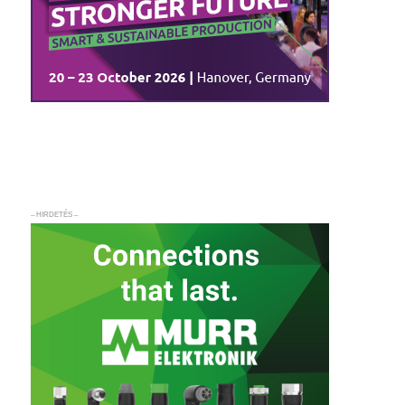
– HIRDETÉS –