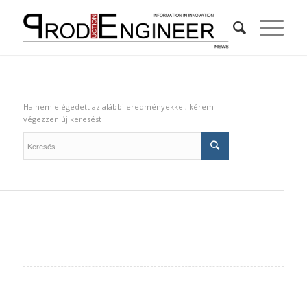
Új keresés
Ha nem elégedett az alábbi eredményekkel, kérem
végezzen új keresést