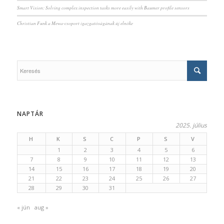
Smart Vision: Solving complex inspection tasks more easily with Baumer profile sensors
Christian Funk a Mewa-csoport igazgatóságának új elnöke
NAPTÁR
2025. július
H
K
S
C
P
S
V
1
2
3
4
5
6
7
8
9
10
11
12
13
14
15
16
17
18
19
20
21
22
23
24
25
26
27
28
29
30
31
« jún
aug »