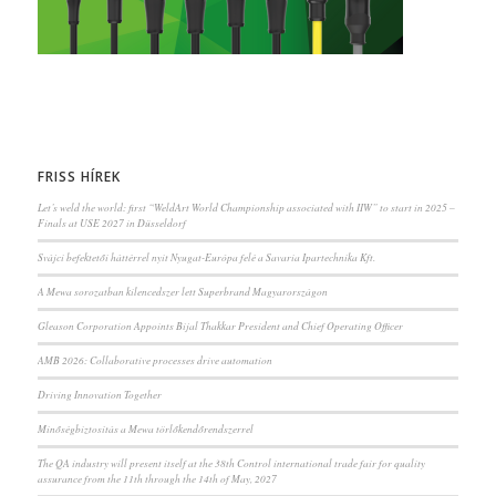
FRISS HÍREK
Let’s weld the world: first “WeldArt World Championship associated with IIW” to start in 2025 –
Finals at USE 2027 in Düsseldorf
Svájci befektetői háttérrel nyit Nyugat-Európa felé a Savaria Ipartechnika Kft.
A Mewa sorozatban kilencedszer lett Superbrand Magyarországon
Gleason Corporation Appoints Bijal Thakkar President and Chief Operating Officer
AMB 2026: Collaborative processes drive automation
Driving Innovation Together
Minőségbiztosítás a Mewa törlőkendőrendszerrel
The QA industry will present itself at the 38th Control international trade fair for quality
assurance from the 11th through the 14th of May, 2027