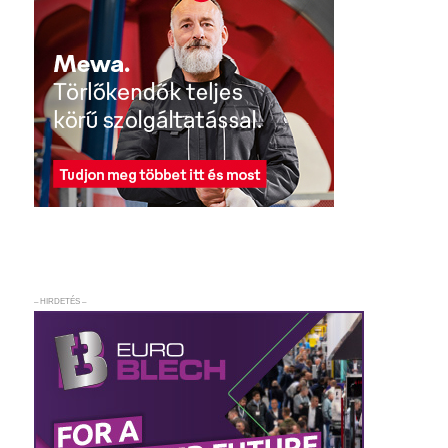
– HIRDETÉS –