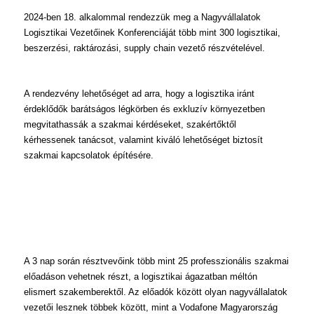
2024-ben 18. alkalommal rendezzük meg a Nagyvállalatok
Logisztikai Vezetőinek Konferenciáját több mint 300 logisztikai,
beszerzési, raktározási, supply chain vezető részvételével.
A rendezvény lehetőséget ad arra, hogy a logisztika iránt
érdeklődők barátságos légkörben és exkluzív környezetben
megvitathassák a szakmai kérdéseket, szakértőktől
kérhessenek tanácsot, valamint kiváló lehetőséget biztosít
szakmai kapcsolatok építésére.
A 3 nap során résztvevőink több mint 25 professzionális szakmai
előadáson vehetnek részt, a logisztikai ágazatban méltón
elismert szakemberektől. Az előadók között olyan nagyvállalatok
vezetői lesznek többek között, mint a Vodafone Magyarország