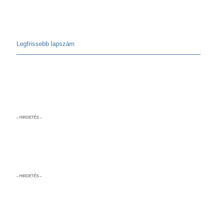
Legfrissebb lapszám
– HIRDETÉS –
– HIRDETÉS –