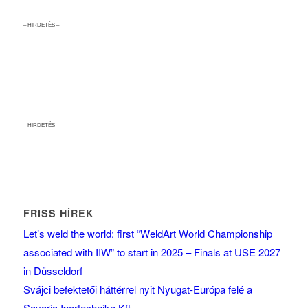
– HIRDETÉS –
– HIRDETÉS –
FRISS HÍREK
Let’s weld the world: first “WeldArt World Championship
associated with IIW” to start in 2025 – Finals at USE 2027
in Düsseldorf
Svájci befektetői háttérrel nyit Nyugat-Európa felé a
Savaria Ipartechnika Kft.