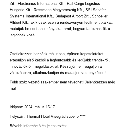
Zrt., Flextronics International Kft., Rail Cargo Logistics –
Hungaria Kft., Rossmann Magyarország Kft., SSI Schäfer
Systems International Kft., Budapest Airport Zrt., Schoeller
Allibert Kft., akik csak ezen a rendezvényen fedik fel titkaikat,
mutatják be esettanulmányaikat arról, hogyan tartoznak ők a
legjobbak közé.
Csatlakozzon hozzánk májusban, építsen kapcsolatokat,
értesüljön első kézből a legfontosabb és legújabb trendekről,
innovációkról, megoldásokról. Készüljön fel, reagáljon a
változásokra, alkalmazkodjon és maradjon versenyképes!
Több száz vezető szakember nem tévedhet! Jelentkezzen még
ma!
Időpont: 2024. május 15-17.
Helyszín: Thermal Hotel Visegrád superior****
Bővebb információ és jelentkezés: