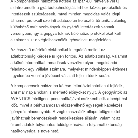
A komponensek hálózatba kötése az Ipar 4.0 irányelveivel új
szintre emelik a gyártástechnológiát. Ehhez közös protokollok és
interfészek szükségesek, mivel minden megoldás valós idejű
Ethernet protokoll szerinti adatcserén keresztül történik. Jelenleg
különböző nyílt szabványok és gyártói interfészek vannak
versenyben, így a gépgyártóknak különböző protokollokat kell
alkalmazniuk a végfelhasználók igényeinek megfelelően.
Az ésszerű mértékű elektronikai integráció mellett az
adatbiztonság kérdése is igen fontos. Az adatbiztonság, valamint
a külső informatikai támadások veszélye olyan megoldandó
feladatok egy vállalat számára, melyeket mindenképpen érdemes
figyelembe venni a jövőbeni vállalati fejlesztések során.
A komponensek hálózatba kötése feltartóztathatatlanul fejlődik,
ami már napjainkban is mérhető előnyöket nyújt. A gépgyártók az
AVENTICS intelligens pneumatikájával csökkenthetik a beépítési
időt, mivel a párhuzamosan előszerelhető egységek kábelezési
igénye is alacsonyabb. A végfelhasználók állapotfelügyelettel
javíthatnak berendezéseik rendelkezésre állásán, valamint az
üzemi adatok folyamatos feldolgozásával a folyamatbiztonság
hatékonysága is növelhető.