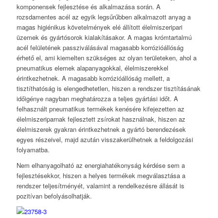
komponensek fejlesztése és alkalmazása során. A
rozsdamentes acél az egyik legsűrűbben alkalmazott anyag a
magas higiénikus követelmények elé állított élelmiszeripari
üzemek és gyártósorok kialakításakor. A magas krómtartalmú
acél felületének passziválásával magasabb korrózióállóság
érhető el, ami kiemelten szükséges az olyan területeken, ahol a
pneumatikus elemek alapanyagokkal, élelmiszerekkel
érintkezhetnek. A magasabb korrózióállóság mellett, a
tisztíthatóság is elengedhetetlen, hiszen a rendszer tisztításának
időigénye nagyban meghatározza a teljes gyártási időt. A
felhasznált pneumatikus termékek kenésére kifejezetten az
élelmiszeriparnak fejlesztett zsírokat használnak, hiszen az
élelmiszerek gyakran érintkezhetnek a gyártó berendezések
egyes részeivel, majd azután visszakerülhetnek a feldolgozási
folyamatba.
Nem elhanyagolható az energiahatékonyság kérdése sem a
fejlesztésekkor, hiszen a helyes termékek megválasztása a
rendszer teljesítményét, valamint a rendelkezésre állását is
pozitívan befolyásolhatják.