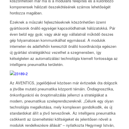
köszönhetően már ma is a moduláris felépítés és a különböző
komponensek hálózati összekötésének számos lehetőségét
hordozza magában.
Ezeknek a műszaki fejlesztéseknek köszönhetően üzemi
gyártósorok önálló egységei kapcsolódhatnak hálózatokká. Pár
éven belül egy gyár, vagy akár egy vállalatnál működő összes
gép folyamatosan kommunikálhat egymással. A modulok
interneten és adatfelhőn keresztüli önálló koordinációja egészen
új gyártási stratégiákhoz vezethet a szegmensben, így
kétségtelen az automatizálási technológia kiemelt fontossága az
intelligens pneumatika területén.
Az AVENTICS, jogelődjével közösen már évtizedek óta dolgozik
a jövőbe mutató pneumatika központi témáin. Öndiagnosztika,
önkonfiguráció és önoptimalizálás jellemzi a stratégiákat a
modern, pneumatikus szeleprendszereknél. „Célunk egy olyan
technológia megalkotása, mely komplexen gondolkodik, és új
standardokat állít a jövő tervezőinek. Az intelligens pneumatika
csökkenti az üzemeltetési költségeket és jelentősen növeli a
modulok rendelkezésre állását” – nyilatkozta Hegymegi István,