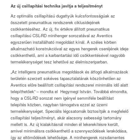
Az új csillapítási technika javítja a teljesítményt
Az optimális csillapítású dugattyúk kulcsfontosságúak az
összetett pneumatikus rendszerek ciklusidejének
csökkentéséhez. Az új, fix értékre állított pneumatikus
csillapítású CSL-RD minihenger sorozatával az Aventics
egyszerűen installálható megoldást kínál. A széles körben
alkalmazható konstrukcióval az egyes hengerek cseréjének ideje
csökkenthető, ami a karbantartási idő csökkentésével nagyobb
termelékenységet tesz lehetővé az élelmiszeriparban.
„Az intelligens pneumatikus megoldások és átfogó alkalmazások
területén szerzett sokéves tapasztalatának köszönhetően az
Aventics előre beállított csillapítási rendszerei minimális idő alatt
telepíthetőek” – mondta el Hegymegi István. Továbbá elmondta,
hogy a CSL-RD sorozat nem igényel semmiféle beállítást
telepítés közben, nagyban támogatva ezzel az üzemi
termelékenységet. Speciális légcsatornák biztosítják a megfelelő
csillapítási teljesítményt, akár alacsony sebességi tartomány
mellett is. Az új kialakításnál minden él lekerekítésre került,
amivel minimálisra csökkenthető a szennyeződések lerakódása,
így az eltömődések lehetősége. A minihengerek rozsdamentes