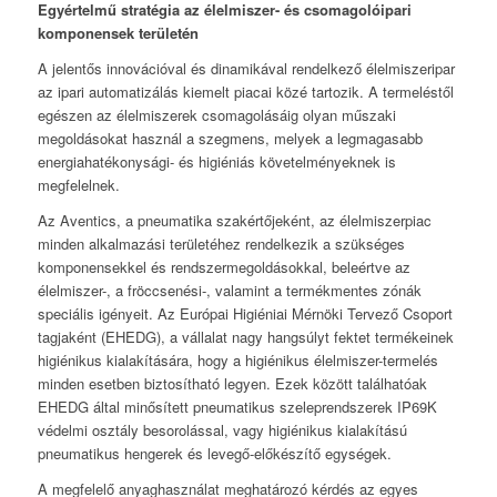
Egyértelmű stratégia az élelmiszer- és csomagolóipari
komponensek területén
A jelentős innovációval és dinamikával rendelkező élelmiszeripar
az ipari automatizálás kiemelt piacai közé tartozik. A termeléstől
egészen az élelmiszerek csomagolásáig olyan műszaki
megoldásokat használ a szegmens, melyek a legmagasabb
energiahatékonysági- és higiéniás követelményeknek is
megfelelnek.
Az Aventics, a pneumatika szakértőjeként, az élelmiszerpiac
minden alkalmazási területéhez rendelkezik a szükséges
komponensekkel és rendszermegoldásokkal, beleértve az
élelmiszer-, a fröccsenési-, valamint a termékmentes zónák
speciális igényeit. Az Európai Higiéniai Mérnöki Tervező Csoport
tagjaként (EHEDG), a vállalat nagy hangsúlyt fektet termékeinek
higiénikus kialakítására, hogy a higiénikus élelmiszer-termelés
minden esetben biztosítható legyen. Ezek között találhatóak
EHEDG által minősített pneumatikus szeleprendszerek IP69K
védelmi osztály besorolással, vagy higiénikus kialakítású
pneumatikus hengerek és levegő-előkészítő egységek.
A megfelelő anyaghasználat meghatározó kérdés az egyes