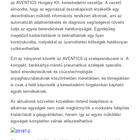
az AVENTICS Hungary Kft. kereskedelmi vezetője. A vezető
elmondta, hogy az egymással összekapcsolt érzékelők egy
decentrálisan működő információs rendszert alkotnak, ami az
automatizált adatkiértékelés és diagnózis segítségével növelni
tudja az egyes berendezések hatékonyságát. Egyidejűleg
megelőző karbantartások is beiktathatóak egy ilyen
konstrukcióba, melyekkel az üzemeltetési költségek hatékonyan
csökkenthetőek.
Ezt az irányelvet követik az AVENTICS új szeleprendszerei is. A
kompakt, bankkártya méretű pneumatikus szelepek speciális
belső elrendezésüknek és csúcstechnológiás
anyaghasználatuknak köszönhetően méretükben, és tömegükben
is csak a felét képviselik a kereskedelmi forgalomban kapható
egyéb termékeknek.
Az aktuátorok közvetlen közelében történő beépítésre is
alkalmas egységek nem csak megkönnyítik a moduláris felépítés
kialakítását a gépgyártásban, hanem így az egyes működési
egységek kompletten válnak előszerelhetővé.