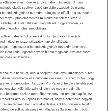
e a költségeket és növelve a folyamatok minőségét. A három
 termékadatokból, szoftver alapú projekttervezésből és újonnan
 a berendezésgyártók számára erőteljes és időtálló fejlesztéseket
lőszekrények problémamentes működtetésének területén. A
validálhatják a klimatizálási megoldások függvényében, és
lehető legjobb hűtési megoldásra.
oftver virtuális 3D tervezési funkciója további speciális
yedi hűtési rendszerváltozatok funkcionalitását,
etőségeit megosszák a berendezésgyártók tervezőmérnökeivel.
kább illeszkedő, leghatékonyabb hűtési megoldás kiválasztására,
yan csak lehetséges.
i azokat a helyeket, ahol a beépített eszközök különleges hűtést
imálisan helyezhetők el a hűtőberendezések. Ez azért fontos, hogy
gyenek a forrópontok. Az Eplan Pro Panel új fukciója lehetőséget
mponenseket különféle színnel jelenítse meg a maximális
ek a beépített eszköz méretéhez viszonyított aránya alapján. Az
tervezők arról is kapnak információt, hogy a hőterhelés hogyan
 zavaró tényező kerül a hőeloszlásba, azt könnyedén el lehet
történő célzott áthelyezésével. Minden szükséges információ