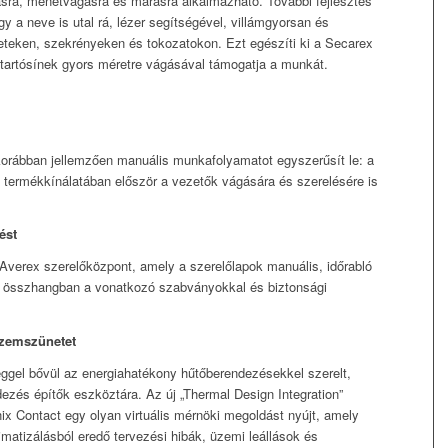
ra, menetvágásra és marásra alkalmazható. További fejlesztés
y a neve is utal rá, lézer segítségével, villámgyorsan és
leteken, szekrényeken és tokozatokon. Ezt egészíti ki a Secarex
tartósínek gyors méretre vágásával támogatja a munkát.
orábban jellemzően manuális munkafolyamatot egyszerűsít le: a
al termékkínálatában először a vezetők vágására és szerelésére is
ést
 Averex szerelőközpont, amely a szerelőlapok manuális, időrabló
es összhangban a vonatkozó szabványokkal és biztonsági
üzemszünetet
ggel bővül az energiahatékony hűtőberendezésekkel szerelt,
zés építők eszköztára. Az új „Thermal Design Integration”
ix Contact egy olyan virtuális mérnöki megoldást nyújt, amely
limatizálásból eredő tervezési hibák, üzemi leállások és