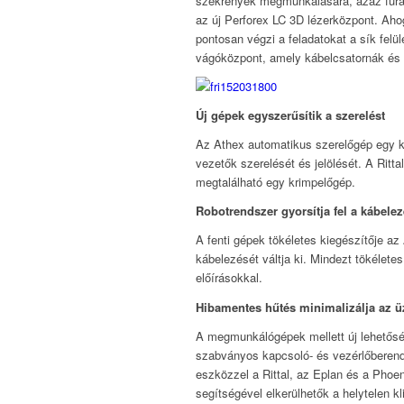
szekrények megmunkálására, azaz fúrás
az új Perforex LC 3D lézerközpont. Ahog
pontosan végzi a feladatokat a sík felü
vágóközpont, amely kábelcsatornák és 
Új gépek egyszerűsítik a szerelést
Az Athex automatikus szerelőgép egy k
vezetők szerelését és jelölését. A Ritt
megtalálható egy krimpelőgép.
Robotrendszer gyorsítja fel a kábelez
A fenti gépek tökéletes kiegészítője az
kábelezését váltja ki. Mindezt tökélet
előírásokkal.
Hibamentes hűtés minimalizálja az 
A megmunkálógépek mellett új lehetősé
szabványos kapcsoló- és vezérlőberende
eszközzel a Rittal, az Eplan és a Phoen
segítségével elkerülhetők a helytelen k