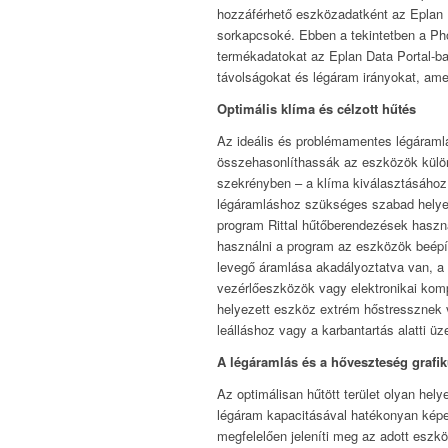
hozzáférhető eszközadatként az Eplan D
sorkapcsoké. Ebben a tekintetben a Pho
termékadatokat az Eplan Data Portal-ba
távolságokat és légáram irányokat, am
Optimális klíma és célzott hűtés
Az ideális és problémamentes légáramlá
összehasonlíthassák az eszközök különf
szekrényben – a klíma kiválasztásához
légáramláshoz szükséges szabad helyeket
program Rittal hűtőberendezések haszná
használni a program az eszközök beépí
levegő áramlása akadályoztatva van, a 
vezérlőeszközök vagy elektronikai komp
helyezett eszköz extrém hőstressznek v
leálláshoz vagy a karbantartás alatti 
A légáramlás és a hőveszteség grafi
Az optimálisan hűtött terület olyan hel
légáram kapacitásával hatékonyan képe
megfelelően jeleníti meg az adott eszk