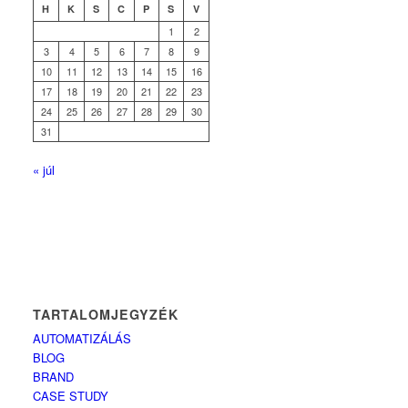
H
K
S
C
P
S
V
1
2
3
4
5
6
7
8
9
10
11
12
13
14
15
16
17
18
19
20
21
22
23
24
25
26
27
28
29
30
31
« júl
TARTALOMJEGYZÉK
AUTOMATIZÁLÁS
BLOG
BRAND
CASE STUDY