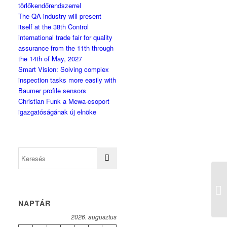
törlőkendőrendszerrel
The QA industry will present
itself at the 38th Control
international trade fair for quality
assurance from the 11th through
the 14th of May, 2027
Smart Vision: Solving complex
inspection tasks more easily with
Baumer profile sensors
Christian Funk a Mewa-csoport
igazgatóságának új elnöke
Ro
bo
NAPTÁR
2026. augusztus