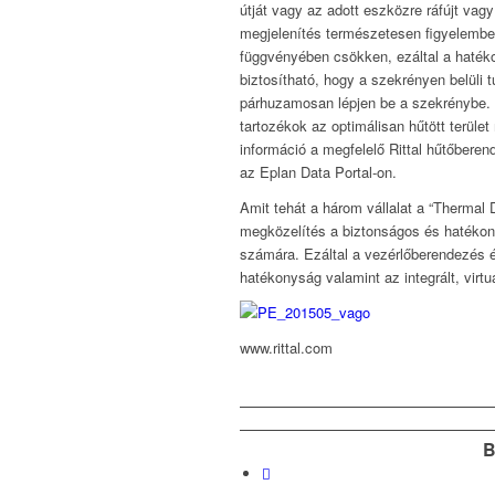
útját vagy az adott eszközre ráfújt vag
megjelenítés természetesen figyelembe
függvényében csökken, ezáltal a hatéko
biztosítható, hogy a szekrényen belüli 
párhuzamosan lépjen be a szekrénybe.
tartozékok az optimálisan hűtött terül
információ a megfelelő Rittal hűtőbere
az Eplan Data Portal-on.
Amit tehát a három vállalat a “Thermal 
megközelítés a biztonságos és hatéko
számára. Ezáltal a vezérlőberendezés é
hatékonyság valamint az integrált, virt
www.rittal.com
B