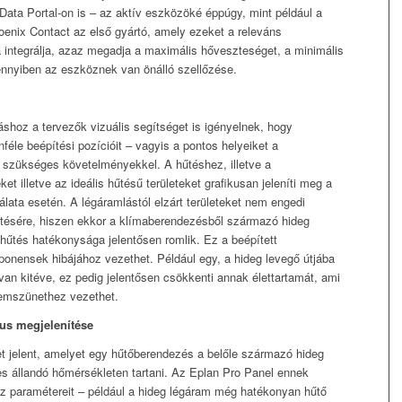
ata Portal-on is – az aktív eszközöké éppúgy, mint például a
enix Contact az első gyártó, amely ezeket a releváns
 integrálja, azaz megadja a maximális hőveszteséget, a minimális
ennyiben az eszköznek van önálló szellőzése.
shoz a tervezők vizuális segítséget is igényelnek, hogy
éle beépítési pozícióit – vagyis a pontos helyeiket a
 szükséges követelményekkel. A hűtéshez, illetve a
 illetve az ideális hűtésű területeket grafikusan jeleníti meg a
lata esetén. A légáramlástól elzárt területeket nem engedi
tésére, hiszen ekkor a klímaberendezésből származó hideg
hűtés hatékonysága jelentősen romlik. Ez a beépített
onensek hibájához vezethet. Például egy, a hideg levegő útjába
an kitéve, ez pedig jelentősen csökkenti annak élettartamát, ami
üzemszünethez vezethet.
kus megjelenítése
yet jelent, amelyet egy hűtőberendezés a belőle származó hideg
s állandó hőmérsékleten tartani. Az Eplan Pro Panel ennek
öz paramétereit – például a hideg légáram még hatékonyan hűtő