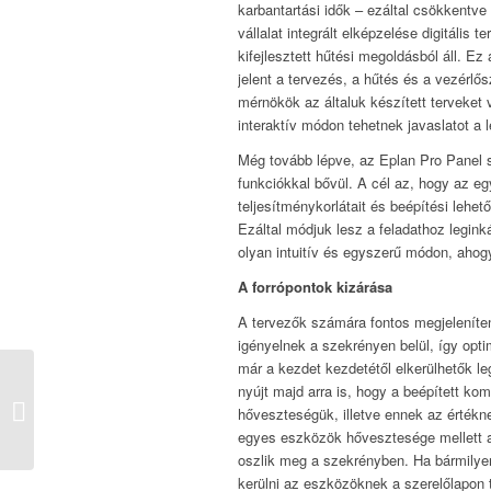
karbantartási idők – ezáltal csökkentv
vállalat integrált elképzelése digitális
kifejlesztett hűtési megoldásból áll. Ez
jelent a tervezés, a hűtés és a vezér
mérnökök az általuk készített terveket 
interaktív módon tehetnek javaslatot a 
Még tovább lépve, az Eplan Pro Panel sz
funkciókkal bővül. A cél az, hogy az eg
teljesítménykorlátait és beépítési leh
Ezáltal módjuk lesz a feladathoz legin
olyan intuitív és egyszerű módon, ahog
A forrópontok kizárása
A tervezők számára fontos megjeleníten
igényelnek a szekrényen belül, így opt
már a kezdet kezdetétől elkerülhetők le
HUNGEXPO
nyújt majd arra is, hogy a beépített ko
KIÁLLÍTÁSI PROGRAM
hőveszteségük, illetve ennek az értékn
2017
egyes eszközök hővesztesége mellett a 
oszlik meg a szekrényben. Ha bármilyen
kerülni az eszközöknek a szerelőlapon 