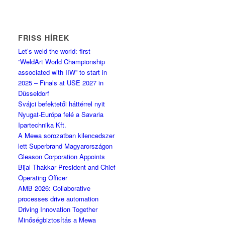
FRISS HÍREK
Let’s weld the world: first
“WeldArt World Championship
associated with IIW” to start in
2025 – Finals at USE 2027 in
Düsseldorf
Svájci befektetői háttérrel nyit
Nyugat-Európa felé a Savaria
Ipartechnika Kft.
A Mewa sorozatban kilencedszer
lett Superbrand Magyarországon
Gleason Corporation Appoints
Bijal Thakkar President and Chief
Operating Officer
AMB 2026: Collaborative
processes drive automation
Driving Innovation Together
Minőségbiztosítás a Mewa