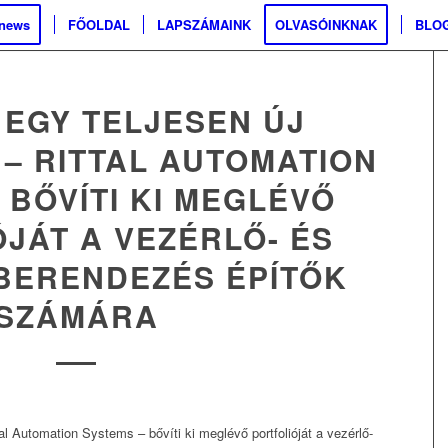
.news
FŐOLDAL
LAPSZÁMAINK
OLVASÓINKNAK
BLO
 EGY TELJESEN ÚJ
– RITTAL AUTOMATION
 BŐVÍTI KI MEGLÉVŐ
JÁT A VEZÉRLŐ- ÉS
BERENDEZÉS ÉPÍTŐK
SZÁMÁRA
ttal Automation Systems – bővíti ki meglévő portfolióját a vezérlő-