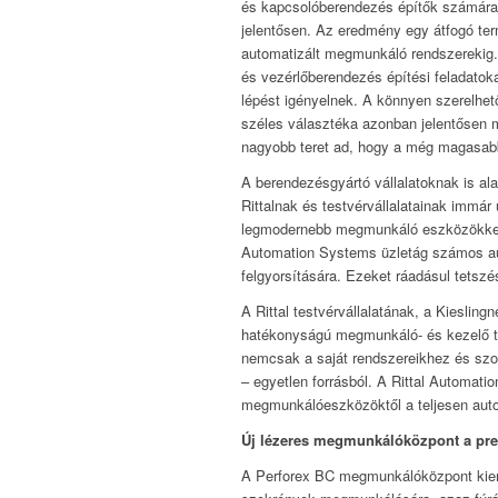
és kapcsolóberendezés építők számára. 
jelentősen. Az eredmény egy átfogó ter
automatizált megmunkáló rendszerekig. 
és vezérlőberendezés építési feladatok
lépést igényelnek. A könnyen szerelhe
széles választéka azonban jelentősen 
nagyobb teret ad, hogy a még magasabb 
A berendezésgyártó vállalatoknak is al
Rittalnak és testvérvállalatainak immár
legmodernebb megmunkáló eszközökkel n
Automation Systems üzletág számos aut
felgyorsítására. Ezeket ráadásul tetszés
A Rittal testvérvállalatának, a Kieslin
hatékonyságú megmunkáló- és kezelő te
nemcsak a saját rendszereikhez és szo
– egyetlen forrásból. A Rittal Automati
megmunkálóeszközöktől a teljesen aut
Új lézeres megmunkálóközpont a pr
A Perforex BC megmunkálóközpont kiem