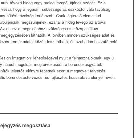
y arról távozó hideg vagy meleg levegő útjának szögét. Ez a
 veszi, hogy a légáram sebessége az eszköztől való távolság
ny hűtési távolság korlátozott. Csak légterelő elemekkel
turbulenciák megszűnjenek, ezáltal a hideg levegő az ajtóval
 Az ehhez a megoldáshoz szükséges eszközspecifikus
et megjegyzésében láthatók. A jövőben minden szükséges adat és
ndezés termékadatai között lesz látható, és szabadon hozzáférhető
Design Integration” lehetőségével nyújt a felhasználóknak: egy új
ny hűtési megoldás megtervezéséért a berendezésgyártók
pítők jelentős előnyre tehetnek szert a megnövelt tervezési
uális berendezéstervezés- és fejlesztés hosszútávú előnyei révén.
ejegyzés megosztása