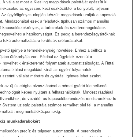
A vállalat most a Kiesling megoldások palettáját egészíti ki
mékcsalád az egyszerű kézi eszközöktől a bonyolult, teljesen
Az ügyféligények alapján készült megoldások uralják a kapcsoló-
at. Mindazonáltal ezek a feladatok tipikusan számos manuális
tő kapcsolószekrények, a tartozékok és szoftvermegoldások
megnövelheti a hatékonyságot. Ez pedig a berendezésgyártóknak
fokú automatizálásra fordítsák erőforrásaikat.
apvető igénye a termelékenység növelése. Ehhez a célhoz a
 újabb ütőkártyája van. Például az ügyfelek ezentúl a
övelhetik értékteremtő folyamataik automatizáltságát. A Rittal
omatizálási megoldást kínál az egyéni folyamatok
 szerinti vállalat méretre és gyártási igényre lehet szabni.
gnek az új üzletágba olvasztásával a német gyártó kiemelkedő
chnológiát képes nyújtani a felhasználóknak. Mindezt ráadásul
ftvereikhez, de vezérlő- és kapcsolóberendezés rendszerekhez is
on System üzletág palettája számos terméket ölel fel, a manuális
omatizált megmunkálóközpontokig.
ecíz munkadarabokért
elkedően precíz és teljesen automatizált. A berendezés