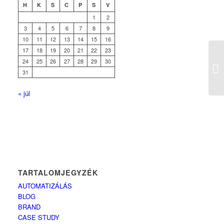
H
K
S
C
P
S
V
1
2
3
4
5
6
7
8
9
10
11
12
13
14
15
16
17
18
19
20
21
22
23
24
25
26
27
28
29
30
31
« júl
TARTALOMJEGYZÉK
AUTOMATIZÁLÁS
BLOG
BRAND
CASE STUDY