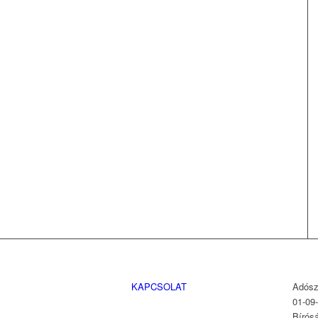
KAPCSOLAT
Adósz
01-09
Bírós