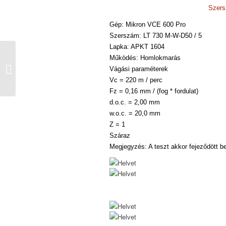
Szers
Gép: Mikron VCE 600 Pro
Szerszám: LT 730 M-W-D50 / 5
Lapka: APKT 1604
A digitalizálás és az
Működés: Homlokmarás
erőforrások kímélése a
Vágási paraméterek
termelés
Vc = 220 m / perc
hatékonyságának...
Fz = 0,16 mm / (fog * fordulat)
d.o.c. = 2,00 mm
w.o.c. = 20,0 mm
Z = 1
Száraz
Megjegyzés: A teszt akkor fejeződött b