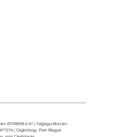
ám:23769508-2-41 | Cégjegyzékszám:
-977274 | Cégbíróság: Pest Megyei
ág, mint Cégbíróság