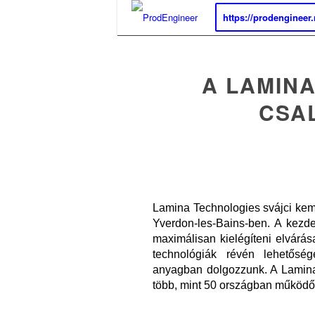
https://prodengineer
A LAMINA
CSA
Lamina Technologies svájci kem
Yverdon-les-Bains-ben. A kezde
maximálisan kielégíteni elvárás
technológiák révén lehetősé
anyagban
dolgozzunk. A Lamina
több, mint
50 országban működő 