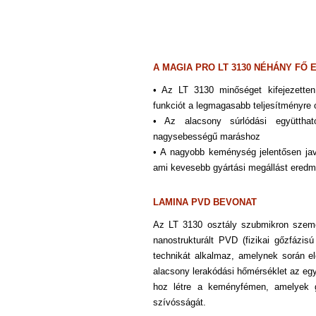
A MAGIA PRO LT 3130 NÉHÁNY FŐ 
• Az LT 3130 minőséget kifejezett
funkciót a legmagasabb teljesítményre
• Az alacsony súrlódási együttha
nagysebességű maráshoz
• A nagyobb keménység jelentősen jav
ami kevesebb gyártási
megállást ered
LAMINA PVD BEVONAT
Az LT 3130 osztály szubmikron sze
nanostrukturált PVD (fizikai gőzfázis
technikát alkalmaz, amelynek során e
alacsony lerakódási hőmérséklet
az egy
hoz létre a keményfémen, amelyek 
szívósságát.