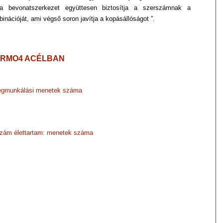
s a
bevonatszerkezet együttesen biztosítja a szerszámnak a
nációját, ami végső soron javítja
a kopásállóságot ”.
2CRMO4 ACÉLBAN
gmunkálási menetek száma
zám élettartam: menetek száma