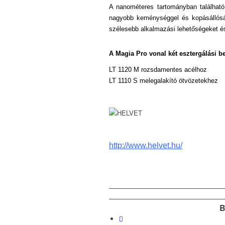
A nanométeres tartományban találhat
nagyobb keménységgel és
kopásálló
szélesebb alkalmazási lehetőségeket é
A Magia Pro vonal két esztergálási be
LT 1120 M rozsdamentes acélhoz
LT 1110 S melegalakító ötvözetekhez
http://www.helvet.hu/
B