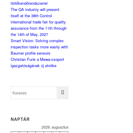
törlőkendőrendszerrel
The QA industry will present
itself at the 38th Control
international trade fair for quality
assurance from the 11th through
the 14th of May, 2027
Smart Vision: Solving complex
inspection tasks more easily with
Baumer profile sensors
Christian Funk a Mewa-csoport
igazgatóságának új elnöke
NAPTÁR
2026. augusztus