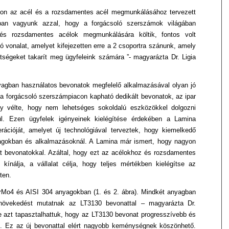
dalon az acél és a rozsdamentes
acél megmunkálásához tervezett
tában vagyunk azzal, hogy a forgácsoló szerszámok
világában
k és rozsdamentes acélok
megmunkálására költik, fontos volt
 vonalat, amelyet kifejezetten erre a 2 csoportra
szánunk, amely
ltségeket
takarít meg ügyfeleink számára ”- magyarázta Dr. Ligia
yagban használatos bevonatok
megfelelő alkalmazásával olyan jó
t a forgácsoló szerszámpiacon kapható dedikált
bevonatok, az ipar
gy vélte,
hogy nem lehetséges sokoldalú eszközökkel dolgozni
l. Ezen ügyfelek igényeinek kielégítése
érdekében a Lamina
rációját,
amelyet új technológiával terveztek, hogy kiemelkedő
yagokban és alkalmazásoknál.
A Lamina már ismert, hogy nagyon
t bevonatokkal. Azáltal, hogy ezt az acélokhoz és rozsdamentes
 kínálja, a vállalat
célja, hogy teljes mértékben kielégítse az
ten.
CrMo4 és AISI 304 anyagokban
(1. és 2. ábra). Mindkét anyagban
m-növekedést mutatnak az LT3130 bevonattal – magyarázta
Dr.
e azt tapasztalhattuk,
hogy az LT3130 bevonat progresszívebb és
. Ez az új bevonattal elért nagyobb
keménységnek köszönhető.