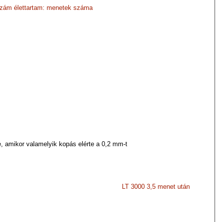
zám élettartam: menetek száma
e, amikor valamelyik kopás
elérte a 0,2 mm-t
LT 3000 3,5 menet után