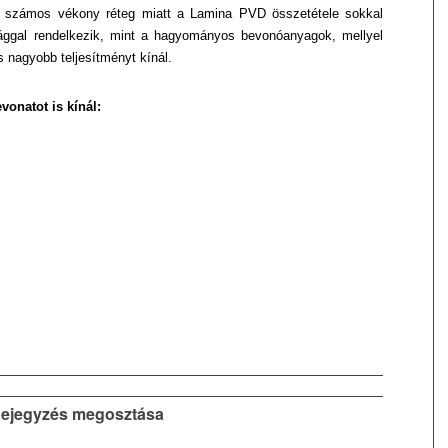
ó számos vékony réteg miatt
a Lamina PVD összetétele sokkal
sággal rendelkezik, mint a hagyományos bevonóanyagok,
mellyel
s nagyobb teljesítményt
kínál.
vonatot is kínál:
ejegyzés megosztása