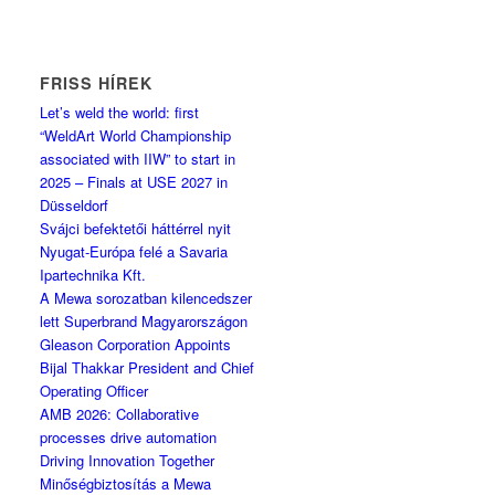
FRISS HÍREK
Let’s weld the world: first
“WeldArt World Championship
associated with IIW” to start in
2025 – Finals at USE 2027 in
Düsseldorf
Svájci befektetői háttérrel nyit
Nyugat-Európa felé a Savaria
Ipartechnika Kft.
A Mewa sorozatban kilencedszer
lett Superbrand Magyarországon
Gleason Corporation Appoints
Bijal Thakkar President and Chief
Operating Officer
AMB 2026: Collaborative
processes drive automation
Driving Innovation Together
Minőségbiztosítás a Mewa