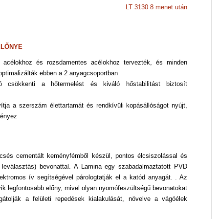
LT 3130 8 menet után
ELŐNYE
en acélokhoz és rozsdamentes
acélokhoz tervezték, és minden
optimalizálták ebben a 2 anyagcsoportban
tó csökkenti a hőtermelést és kiváló
hőstabilitást biztosít
ítja a szerszám élettartamát
és rendkívüli kopásállóságot nyújt,
ményez
mcsés cementált keményfémből
készül, pontos élcsiszolással és
ú
leválasztás) bevonattal. A Lamina egy szabadalmaztatott PVD
lektromos ív segítségével
párologtatják el a katód anyagát. . Az
ik legfontosabb előny, mivel olyan nyomófeszültségű
bevonatokat
gátolják a
felületi repedések kialakulását, növelve a vágóélek