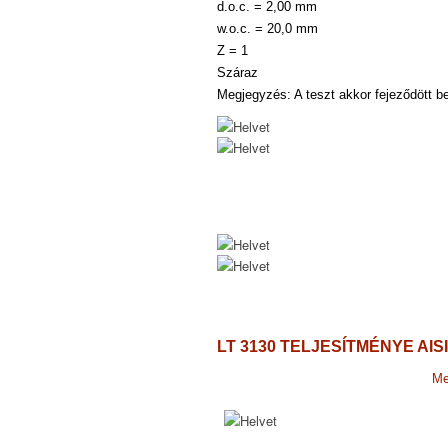
d.o.c. = 2,00 mm
w.o.c. = 20,0 mm
Z = 1
Száraz
Megjegyzés: A teszt akkor fejeződött b
LT 3130 TELJESÍTMÉNYE
AIS
Me