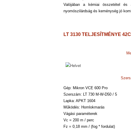
Valójában a kémiai összetétel é
nyomószilárdság
és keménység jó kombi
LT 3130 TELJESÍTMÉNYE 4
Me
Szers
Gép: Mikron VCE 600 Pro
Szerszám: LT 730 M-W-D50 / 5
Lapka: APKT 1604
Működés: Homlokmarás
Vágási paraméterek
Vc = 200 m / perc
Fz = 0,18 mm / (fog * fordulat)