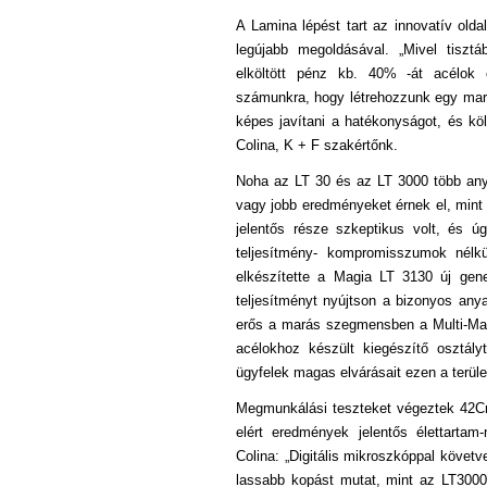
A Lamina lépést tart az innovatív ol
legújabb megoldásával.
„Mivel tisz
elköltött pénz kb. 40% -át acélo
számunkra, hogy létrehozzunk
egy maró
képes javítani a hatékonyságot, és kö
Colina, K
+ F szakértőnk.
Noha az LT 30 és az LT 3000 több an
vagy jobb eredményeket
érnek el, min
jelentős része szkeptikus volt, és ú
teljesítmény-
kompromisszumok nélkü
elkészítette a Magia LT 3130 új gene
teljesítményt nyújtson a bizonyos an
erős a marás szegmensben a
Multi-Ma
acélokhoz készült kiegészítő osztályt
ügyfelek magas elvárásait
ezen a terüle
Megmunkálási teszteket végeztek 42
elért eredmények jelentős
élettarta
Colina: „Digitális mikroszkóppal követv
lassabb kopást
mutat, mint az LT3000