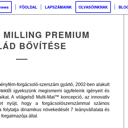
.news
FŐOLDAL
LAPSZÁMAINK
OLVASÓINKNAK
BLO
 MILLING PREMIUM
LÁD BŐVÍTÉSE
ényfém-forgácsoló-szerszám gyártó, 2002-ben alakult
tektől igyekszünk megismerni ügyfeleink igényeit és
aikat. A világelső Multi-Mat™ koncepció, az innovatív
get nyújt, hogy a forgácsolószerszámmal számos
 folytatja dinamikus növekedését 7 leányvállalata és
forgalmazója által
.